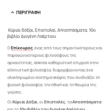
ΠΕΡΙΓΡΑΦΉ
Κύριαι δόξαι, Επιστολαί, Αποσπάσματα, 10ο
βιβλίο Διογένη Λαέρτιου
Ο
Επίκουρος
, ένας από τους σημαντικότερους και
παραγωγικότερους φιλοσόφους της
αρχαιότητας, άσκησε καθοριστική επιρροή στην
ελληνιστική φιλοσοφία, διαμορφώνοντας ένα
ολοκληρωμένο σύστημα σκέψης που συνδυάζει τη
φυσική φιλοσοφία, την ηθική και τη θεωρία της
γνώσης.
Οι
Κύριαι Δόξαι
, οι
Επιστολές
, τα
Αποσπάσματα
και το
10ο βιβλίο του Διογένη Λαέρτιου