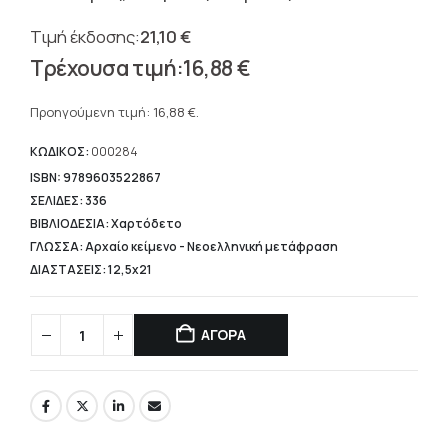
21,10
€
Original
16,88
€
price
Η
was:
τρέχουσα
Προηγούμενη τιμή:
16,88
€
.
21,10 €.
τιμή
είναι:
ΚΩΔΙΚΟΣ:
000284
16,88 €.
ISBN: 9789603522867
ΣΕΛΙΔΕΣ: 336
ΒΙΒΛΙΟΔΕΣΙΑ: Χαρτόδετο
ΓΛΩΣΣΑ: Αρχαίο κείμενο - Νεοελληνική μετάφραση
ΔΙΑΣΤΑΣΕΙΣ: 12,5x21
ΑΓΟΡΑ