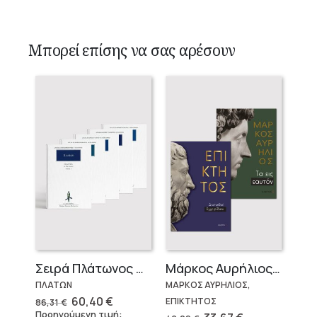
Μπορεί επίσης να σας αρέσουν
Σειρά Πλάτωνος Πολιτεία
Μάρκος Αυρήλιος & Επίκτητος (Επίτομα)
ΠΛΑΤΩΝ
ΜΑΡΚΟΣ ΑΥΡΗΛΙΟΣ,
Original
Η
60,40
€
ΕΠΙΚΤΗΤΟΣ
86,31
€
price
τρέχουσα
Προηγούμενη τιμή:
Original
Η