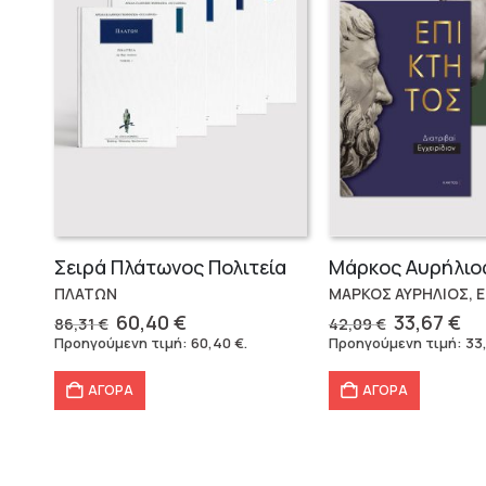
Σειρά Πλάτωνος Πολιτεία
ΠΛΑΤΩΝ
ΜΑΡΚΟΣ ΑΥΡΗΛΙΟΣ, 
Original
Η
Original
Η
60,40
€
33,67
€
86,31
€
42,09
€
price
τρέχουσα
price
τρ
Προηγούμενη τιμή:
60,40
€
.
Προηγούμενη τιμή:
33
was:
τιμή
was:
τι
86,31 €.
είναι:
42,09 €.
εί
ΑΓΟΡΑ
ΑΓΟΡΑ
60,40 €.
33