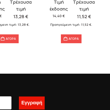
Original
Η
σα
price
τρέχουσα
was:
τιμή
€
13,28
€
14,40
€
11,52
€
14,40 €.
είναι:
μενη τιμή:
13,28
€
.
Προηγούμενη τιμή:
11,52
€
.
11,52 €.
ΑΓΟΡΑ
ΑΓΟΡΑ
Εγγραφή