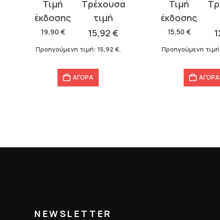
Original
Η
Original
Η
price
τρέχουσα
price
τρέχουσα
was:
τιμή
was:
τιμή
19,90
€
15,92
€
15,50
€
1
19,90 €.
είναι:
15,50 €.
είναι:
Προηγούμενη τιμή:
15,92
€
.
Προηγούμενη τιμή
15,92 €.
12,40 €.
ΑΓΟΡΑ
ΑΓΟΡΑ
NEWSLETTER