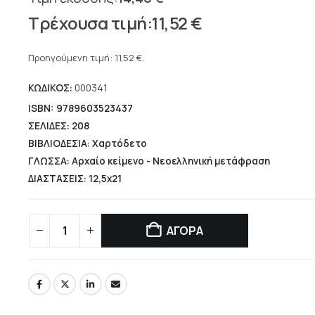
Original
11,52
€
price
Η
was:
τρέχουσα
Προηγούμενη τιμή:
11,52
€
.
14,40 €.
τιμή
ΚΩΔΙΚΟΣ:
000341
είναι:
11,52 €.
ISBN: 9789603523437
ΣΕΛΙΔΕΣ: 208
ΒΙΒΛΙΟΔΕΣΙΑ: Χαρτόδετο
ΓΛΩΣΣΑ: Αρχαίο κείμενο - Νεοελληνική μετάφραση
ΔΙΑΣΤΑΣΕΙΣ: 12,5x21
ΑΓΟΡΑ