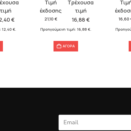
Original
Η
Original
Η
price
τρέχουσα
price
τρέχου
was:
τιμή
was:
τιμή
2,40
€
21,10
€
16,88
€
16,60
21,10 €.
είναι:
16,60 €.
είναι:
:
12,40
€
.
Προηγούμενη τιμή:
16,88
€
.
Προηγού
16,88 €.
13,28 €.
ΑΓΟΡΑ