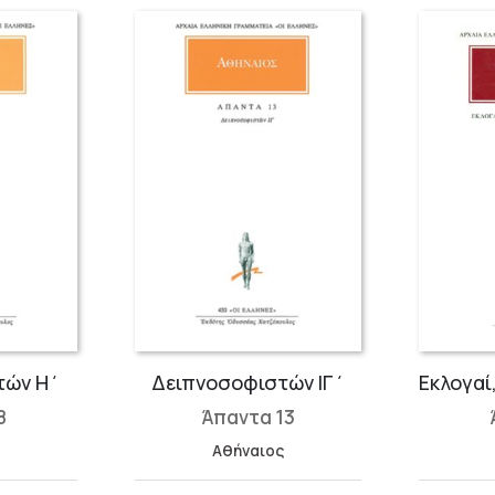
τών Η΄
Δειπνοσοφιστών ΙΓ΄
8
Άπαντα 13
ς
Αθήναιος