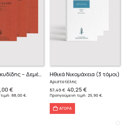
Σειρά Θουκυδίδης – Δεμένο (4 τόμοι)
Ηθικά Νικομάχεια (3 τόμοι)
Αριστοτέλης
iginal
Η
Original
Η
,00
€
40,25
€
57,49
€
ice
τρέχουσα
price
τρέχουσα
 τιμή:
88,00
€
.
Προηγούμενη τιμή:
25,90
€
.
s:
τιμή
was:
τιμή
6,40 €.
είναι:
57,49 €.
είναι:
ΑΓΟΡΑ
88,00 €.
40,25 €.