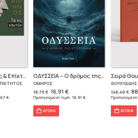
Μάρκος Αυρήλιος & Επίκτητος (Επίτομα)
OΔΥΣΣΕΙΑ – Ο δρόμος της επιστροφής
ΕΠΙΚΤΗΤΟΣ
ΟΜΗΡΟΣ
ΘΟΥΚΥΔΙΔΗΣ
Original
Η
Or
16,91
€
88
18,79
€
146,40
€
έχουσα
price
τρέχουσα
pr
,67
€
.
Προηγούμενη τιμή:
16,91
€
.
Προηγούμενη
μή
was:
τιμή
wa
ναι:
18,79 €.
είναι:
14
ΑΓΟΡΑ
ΑΓΟΡΑ
,67 €.
16,91 €.