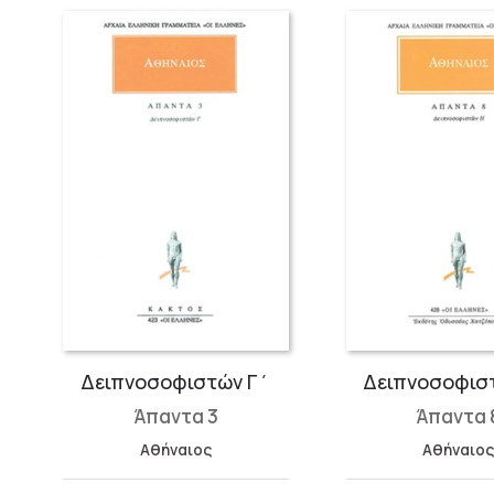
Δειπνοσοφιστών Γ΄
Δειπνοσοφισ
Άπαντα 3
Άπαντα 
Αθήναιος
Αθήναιο