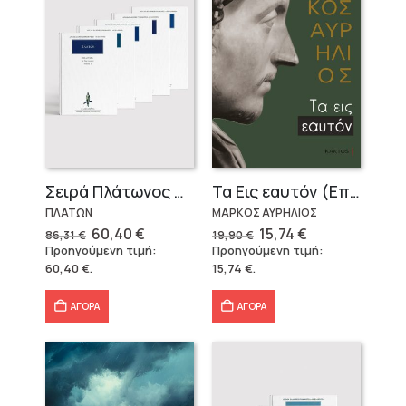
Σειρά Πλάτωνος Πολιτεία
Τα Εις εαυτόν (Επίτομο) – Μάρκος Αυρήλιος
ΠΛΑΤΩΝ
ΜΑΡΚΟΣ ΑΥΡΗΛΙΟΣ
Original
Η
Original
Η
60,40
€
15,74
€
86,31
€
19,90
€
price
τρέχουσα
price
τρέχουσα
Προηγούμενη τιμή:
Προηγούμενη τιμή:
was:
τιμή
was:
τιμή
60,40
€
.
15,74
€
.
86,31 €.
είναι:
19,90 €.
είναι:
60,40 €.
15,74 €.
ΑΓΟΡΑ
ΑΓΟΡΑ