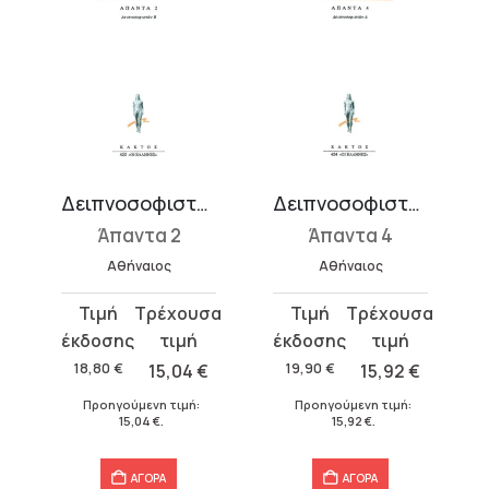
Δειπνοσοφιστών Β΄
Δειπνοσοφιστών Δ΄
Άπαντα 2
Άπαντα 4
Αθήναιος
Αθήναιος
Original
Η
Original
Η
price
τρέχουσα
price
τρέχουσα
was:
τιμή
was:
τιμή
18,80
€
15,04
€
19,90
€
15,92
€
18,80 €.
είναι:
19,90 €.
είναι:
Προηγούμενη τιμή:
Προηγούμενη τιμή:
15,04 €.
15,92 €.
15,04
€
.
15,92
€
.
ΑΓΟΡΑ
ΑΓΟΡΑ