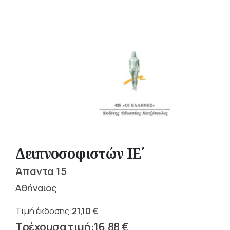
Δειπνοσοφιστών ΙΕ΄
Άπαντα 15
Αθήναιος
21,10
€
Original
16,88
€