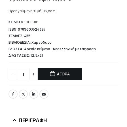
price
Η
was:
τρέχουσα
Προηγούμενη τιμή:
16,88
€
.
21,10 €.
τιμή
είναι:
ΚΩΔΙΚΟΣ:
000916
16,88 €.
ISBN: 9789603524397
ΣΕΛΙΔΕΣ: 456
ΒΙΒΛΙΟΔΕΣΙΑ: Χαρτόδετο
ΓΛΩΣΣΑ: Αρχαίο κείμενο - Νεοελληνική μετάφραση
ΔΙΑΣΤΑΣΕΙΣ: 12,5x21
ΑΓΟΡΑ
ΠΕΡΙΓΡΑΦΉ