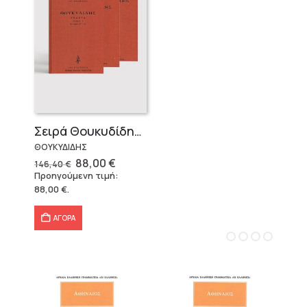
Σειρά Θουκυδίδης – Δεμένο (4 τόμοι)
ΘΟΥΚΥΔΙΔΗΣ
Original
Η
88,00
€
146,40
€
price
τρέχουσα
Προηγούμενη τιμή:
was:
τιμή
88,00
€
.
146,40 €.
είναι:
88,00 €.
ΑΓΟΡΑ