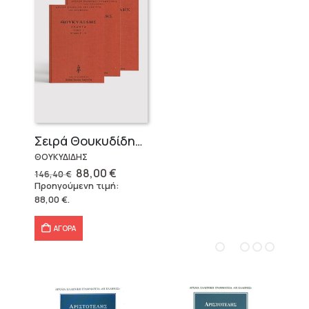
Σειρά Θουκυδίδης – Δεμένο (4 τόμοι)
ΘΟΥΚΥΔΙΔΗΣ
Original
Η
88,00
€
146,40
€
price
τρέχουσα
Προηγούμενη τιμή:
was:
τιμή
88,00
€
.
146,40 €.
είναι:
88,00 €.
ΑΓΟΡΑ