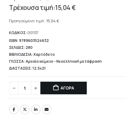
Original
15,04
€
price
Η
was:
τρέχουσα
Προηγούμενη τιμή:
15,04
€
.
18,80 €.
τιμή
είναι:
ΚΩΔΙΚΟΣ:
001137
15,04 €.
ISBN: 9789603524632
ΣΕΛΙΔΕΣ: 280
ΒΙΒΛΙΟΔΕΣΙΑ: Χαρτόδετο
ΓΛΩΣΣΑ: Αρχαίο κείμενο - Νεοελληνική μετάφραση
ΔΙΑΣΤΑΣΕΙΣ: 12,5x21
ΑΓΟΡΑ