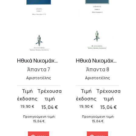
ακιών
Ηθικά Νικομάχεια 1 (Α-Δ)
Ηθικά Νικομάχεια 2 (Ε-Η)
Άπαντα 7
Άπαντα 8
Αριστοτέλης
Αριστοτέλης
Original
Η
Original
Η
price
τρέχουσα
price
τρέχουσα
was:
τιμή
was:
τιμή
19,90
€
15,04
€
19,90
€
15,04
€
19,90 €.
είναι:
19,90 €.
είναι:
Προηγούμενη τιμή:
Προηγούμενη τιμή:
15,04 €.
15,04 €.
15,04
€
.
15,04
€
.