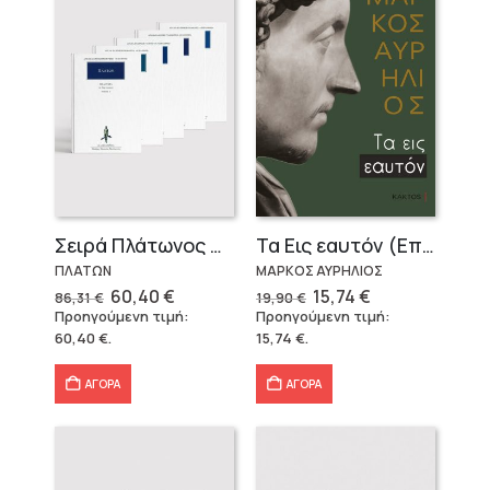
Σειρά Πλάτωνος Πολιτεία
Τα Εις εαυτόν (Επίτομο) – Μάρκος Αυρήλιος
ΠΛΑΤΩΝ
ΜΑΡΚΟΣ ΑΥΡΗΛΙΟΣ
Original
Η
Original
Η
60,40
€
15,74
€
86,31
€
19,90
€
price
τρέχουσα
price
τρέχουσα
Προηγούμενη τιμή:
Προηγούμενη τιμή:
was:
τιμή
was:
τιμή
60,40
€
.
15,74
€
.
86,31 €.
είναι:
19,90 €.
είναι:
60,40 €.
15,74 €.
ΑΓΟΡΑ
ΑΓΟΡΑ