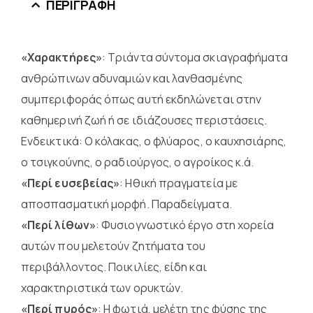
ΠΕΡΙΓΡΑΦΉ
«Χαρακτήρες»
: Τριάντα σύντομα σκιαγραφήματα
ανθρώπινων αδυναμιών και λανθασμένης
συμπεριφοράς όπως αυτή εκδηλώνεται στην
καθημερινή ζωή ή σε ιδιάζουσες περιστάσεις.
Ενδεικτικά: Ο κόλακας, ο φλύαρος, ο καυχησιάρης,
ο τσιγκούνης, ο ραδιούργος, ο αγροίκος κ.ά.
«Περί ευσεβείας»
: Ηθική πραγματεία με
αποσπασματική μορφή. Παραδείγματα.
«Περί λίθων»
: Φυσιογνωστικό έργο στη χορεία
αυτών που μελετούν ζητήματα του
περιβάλλοντος. Ποικιλίες, είδη και
χαρακτηριστικά των ορυκτών.
«Περί πυρός»
: Η φωτιά, μελέτη της φύσης της