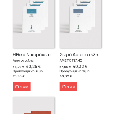
Ηθικά Νικομάχεια (3 τόμοι)
Σειρά Αριστοτέλη «Πολιτικά» (3 τόμοι)
Αριστοτέλης
ΑΡΙΣΤΟΤΕΛΗΣ
Original
Η
Original
Η
40,25
€
40,32
€
57,49
€
57,60
€
price
τρέχουσα
price
τρέχουσα
Προηγούμενη τιμή:
Προηγούμενη τιμή:
was:
τιμή
was:
τιμή
25,90
€
.
40,32
€
.
57,49 €.
είναι:
57,60 €.
είναι:
40,25 €.
40,32 €.
ΑΓΟΡΑ
ΑΓΟΡΑ