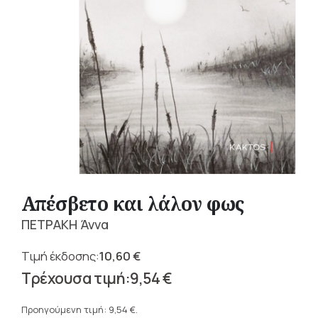
Απέσβετο και λάλον φως
ΠΕΤΡΑΚΗ Άννα
10,60
€
Original
9,54
€
price
Η
was:
τρέχουσα
Προηγούμενη τιμή:
9,54
€
.
10,60 €.