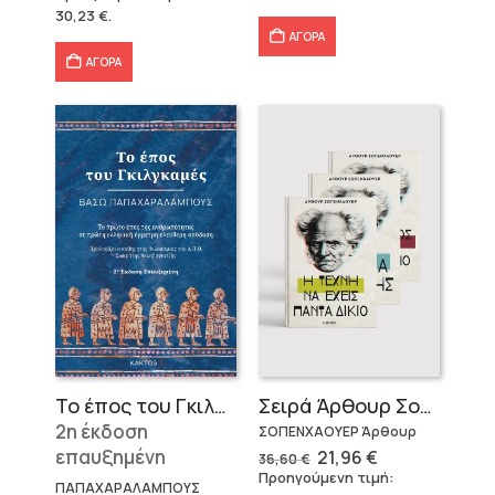
was:
τιμή
25,97 €.
30,23
€
.
39,79 €.
είναι:
30,23 €.
ΑΓΟΡΑ
ΑΓΟΡΑ
Το έπος του Γκιλγκαμές
Σειρά Άρθουρ Σοπενχάουερ (3 βιβλία)
2η έκδοση
ΣΟΠΕΝΧΑΟΥΕΡ Άρθουρ
επαυξημένη
Original
Η
21,96
€
36,60
€
price
τρέχουσα
Προηγούμενη τιμή:
was:
τιμή
ΠΑΠΑΧΑΡΑΛΑΜΠΟΥΣ