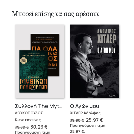
Μπορεί επίσης να σας αρέσουν
Ο Αγών μου
Συλλογή The Mythologist (2 βιβλία)
ΧΙΤΛΕΡ Αδόλφος
ΛΟΥΚΟΠΟΥΛΟΣ
Original
Η
25,97
€
Κωνσταντίνος
39,90
€
price
τρέχουσα
Προηγούμενη τιμή:
Original
Η
30,23
€
39,79
€
was:
τιμή
price
τρέχουσα
25,97
€
.
Προηγούμενη τιμή:
39,90 €.
είναι: