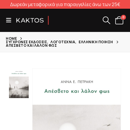
Δωρεάν μεταφορικά για παραγγελίες άνω των 25€
0
HOME
ΣΎΓΧΡΟΝΕΣ ΕΚΔΌΣΕΙΣ
,
ΛΟΓΟΤΕΧΝΊΑ
,
ΕΛΛΗΝΙΚΉ ΠΟΊΗΣΗ
ΑΠΈΣΒΕΤΟ ΚΑΙ ΛΆΛΟΝ ΦΩΣ