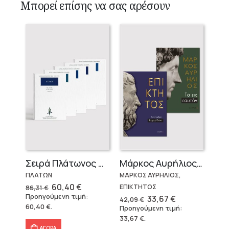
Μπορεί επίσης να σας αρέσουν
Σειρά Πλάτωνος Πολιτεία
Μάρκος Αυρήλιος & Επίκτητος (Επίτομα)
ΠΛΑΤΩΝ
ΜΑΡΚΟΣ ΑΥΡΗΛΙΟΣ,
Original
Η
60,40
€
ΕΠΙΚΤΗΤΟΣ
86,31
€
price
τρέχουσα
Προηγούμενη τιμή:
Original
Η
33,67
€
42,09
€
was:
τιμή
price
τρέχουσα
60,40
€
.
Προηγούμενη τιμή:
86,31 €.
είναι:
was:
τιμή
60,40 €.
33,67
€
.
42,09 €.
είναι:
33,67 €.
ΑΓΟΡΑ