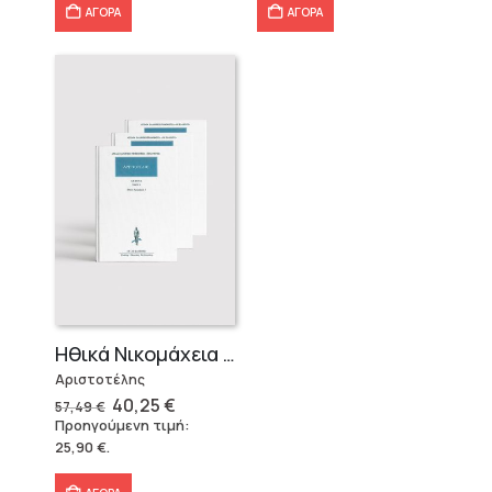
ΑΓΟΡΑ
ΑΓΟΡΑ
Ηθικά Νικομάχεια (3 τόμοι)
Αριστοτέλης
Original
Η
40,25
€
57,49
€
price
τρέχουσα
Προηγούμενη τιμή:
was:
τιμή
25,90
€
.
57,49 €.
είναι:
40,25 €.