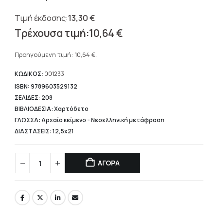
13,30
€
Original
10,64
€
price
Η
was:
τρέχουσα
Προηγούμενη τιμή:
10,64
€
.
13,30 €.
τιμή
είναι:
ΚΩΔΙΚΟΣ:
001233
10,64 €.
ISBN: 9789603529132
ΣΕΛΙΔΕΣ: 208
ΒΙΒΛΙΟΔΕΣΙΑ: Χαρτόδετο
ΓΛΩΣΣΑ: Αρχαίο κείμενο - Νεοελληνική μετάφραση
ΔΙΑΣΤΑΣΕΙΣ: 12,5x21
ΑΓΟΡΑ