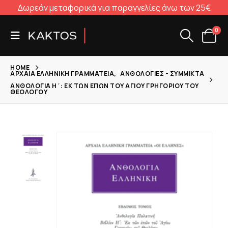
Δωρεάν μεταφορικά για παραγγελίες άνω των 25€
0
HOME
ΑΡΧΑΊΑ ΕΛΛΗΝΙΚΉ ΓΡΑΜΜΑΤΕΊΑ
,
ΑΝΘΟΛΟΓΊΕΣ - ΣΎΜΜΙΚΤΑ
ΑΝΘΟΛΟΓΊΑ Η΄: ΕΚ ΤΩΝ ΕΠΏΝ ΤΟΥ ΑΓΊΟΥ ΓΡΗΓΟΡΊΟΥ ΤΟΥ
ΘΕΟΛΌΓΟΥ