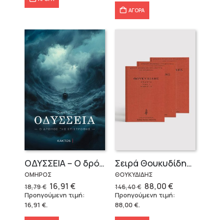
ΑΓΟΡΑ
OΔΥΣΣΕΙΑ – Ο δρόμος της επιστροφής
Σειρά Θουκυδίδης – Δεμένο (4 τόμοι)
ΟΜΗΡΟΣ
ΘΟΥΚΥΔΙΔΗΣ
Original
Η
Original
Η
16,91
€
88,00
€
18,79
€
146,40
€
price
τρέχουσα
price
τρέχουσα
Προηγούμενη τιμή:
Προηγούμενη τιμή:
was:
τιμή
was:
τιμή
16,91
€
.
88,00
€
.
18,79 €.
είναι:
146,40 €.
είναι:
16,91 €.
88,00 €.