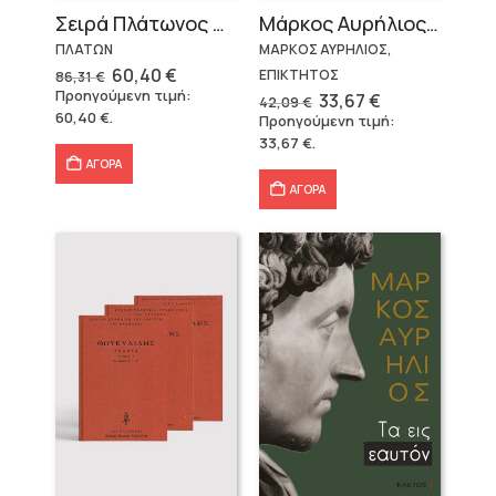
Σειρά Πλάτωνος Πολιτεία
Μάρκος Αυρήλιος & Επίκτητος (Επίτομα)
ΠΛΑΤΩΝ
ΜΑΡΚΟΣ ΑΥΡΗΛΙΟΣ,
Original
Η
60,40
€
ΕΠΙΚΤΗΤΟΣ
86,31
€
price
τρέχουσα
Προηγούμενη τιμή:
Original
Η
33,67
€
42,09
€
was:
τιμή
price
τρέχουσα
60,40
€
.
Προηγούμενη τιμή:
86,31 €.
είναι:
was:
τιμή
60,40 €.
33,67
€
.
42,09 €.
είναι:
33,67 €.
ΑΓΟΡΑ
ΑΓΟΡΑ