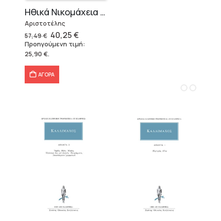
Ηθικά Νικομάχεια (3 τόμοι)
Αριστοτέλης
Original
Η
40,25
€
57,49
€
price
τρέχουσα
Προηγούμενη τιμή:
was:
τιμή
25,90
€
.
57,49 €.
είναι:
40,25 €.
ΑΓΟΡΑ