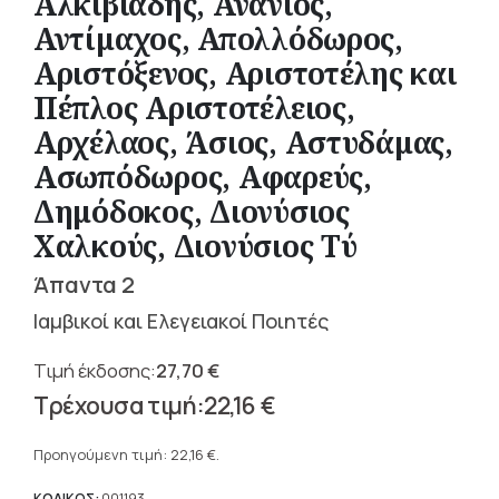
Αλκιβιάδης, Ανάνιος,
Αντίμαχος, Απολλόδωρος,
Αριστόξενος, Αριστοτέλης και
Πέπλος Αριστοτέλειος,
Αρχέλαος, Άσιος, Αστυδάμας,
Ασωπόδωρος, Αφαρεύς,
Δημόδοκος, Διονύσιος
Χαλκούς, Διονύσιος Τύ
Άπαντα 2
Ιαμβικοί και Ελεγειακοί Ποιητές
27,70
€
Original
22,16
€
price
Η
was:
τρέχουσα
Προηγούμενη τιμή:
22,16
€
.
27,70 €.
τιμή
ΚΩΔΙΚΟΣ:
001193