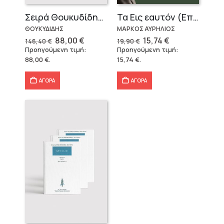
Σειρά Θουκυδίδης – Δεμένο (4 τόμοι)
Τα Εις εαυτόν (Επίτομο) – Μάρκος Αυρήλιος
ΘΟΥΚΥΔΙΔΗΣ
ΜΑΡΚΟΣ ΑΥΡΗΛΙΟΣ
Original
Η
Original
Η
88,00
€
15,74
€
146,40
€
19,90
€
price
τρέχουσα
price
τρέχουσα
Προηγούμενη τιμή:
Προηγούμενη τιμή:
was:
τιμή
was:
τιμή
88,00
€
.
15,74
€
.
146,40 €.
είναι:
19,90 €.
είναι:
88,00 €.
15,74 €.
ΑΓΟΡΑ
ΑΓΟΡΑ