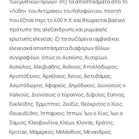
των μυθικών ηρώων· στ) τα αποσπάσματα από τη
«Λύδη» του Αντίμαχου του Κολοφώνιου, ποιητή
που έζησε περί το 400 π.Χ. και θεωρείται βασικό
πρότυπο της αλεξανδρινής και ρωμαϊκής
ερωτικής ελεγείας· ζ) τα σωζόμενα ιαμβικά και
ελεγειακά αποσπάσματα διαφόρων άλλων
συγγραφέων, όπως οι Αισχίνης, Αισχρίων,
Αισχύλος, Αλκιβιάδης, Ανάνιος, Απολλόδωρος,
Αριστόξενος, Αρχέλαος, Άσιος, Αστυδάμας,
Ασωπόδωρος, Αφαρεύς, Δημόδοκος, Διονύσιος ο
Χαλκούς, Διονύσιος ο τύραννος, Δίφιλος, Εύηνος,
Ευκλείδης, Έρμιππος, Ζεύξις, Θεόκριτος ο Χίος,
Θουκυδίδης, Ίππαρχος, Ίππων, Ίων ο Χίος, Ίων ο
Σάμιος, Κλεοβουλίνα, Κλέων, Κλονάς, Κράτης,
Κριτίας, Μάμερκος, Μελάνθιος, Μένανδρος,