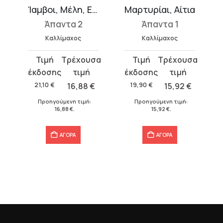
Ίαμβοι, Μέλη, Εκάλη, Ελάσσονα έπη και ελεγεία, Επειγράμματα, Αποσπάσματα γραμματικά
Μαρτυρίαι, Αίτια
Άπαντα 2
Άπαντα 1
ί
Καλλίμαχος
Καλλίμαχος
Original
Η
Original
Η
price
τρέχουσα
price
τρέχουσα
was:
τιμή
was:
τιμή
21,10
€
16,88
€
19,90
€
15,92
€
21,10 €.
είναι:
19,90 €.
είναι:
Προηγούμενη τιμή:
Προηγούμενη τιμή:
16,88 €.
15,92 €.
16,88
€
.
15,92
€
.
ΑΓΟΡΑ
ΑΓΟΡΑ