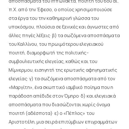
αποσπάσματα του Ιππώνακτα, ποιητή του 6ου αι.
π.Χ. από την Έφεσο, ο οποίος χρησιμοποιούσε
στα έργα του την καθημερινή γλώσσα του
υποκόσμου, πλούσια σε ξενικές και άγνωστες από
άλλες πηγές λέξεις· β) τα σωζόμενα αποσπάσματα
του Καλλίνου, του πρωιμότερου ελεγειακού
ποιητή, διαμορφωτή της πολιτικής-
συμβουλευτικής ελεγείας, καθώς και του
Μίμνερμου, εισηγητή της ερωτικής αφηγηματικής
ελεγείας· γ) τα σωζόμενα αποσπάσματα από τον
«Μαργίτη», ένα σκωπτικό ιαμβικό ποίημα που η
παράδοση απέδιδε στον Όμηρο· δ) και ελεγειακά
αποσπάσματα που διασώζονται χωρίς όνομα
ποιητή (αδέσποτα)· ε) ο «Πέπλος» του
Αριστοτέλη, μια σειρά επιτύμβιων επιγραμμάτων