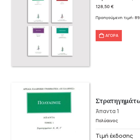
price
τρέχουσα
128,50
€
was:
τιμή
Προηγούμενη τιμή:
89
128,50 €.
είναι:
89,95 €.
ΑΓΟΡΑ
Στρατηγημάτω
Άπαντα 1
Πολύαινος
Original
Η