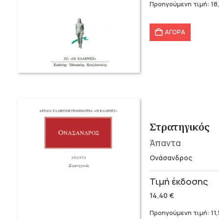
Προηγούμενη τιμή:
18
23,30 €.
είναι:
18,64 €.
ΑΓΟΡΑ
Στρατηγικός
Άπαντα
Ονάσανδρος
Original
Η
price
τρέχουσα
14,40
€
was:
τιμή
Προηγούμενη τιμή:
11