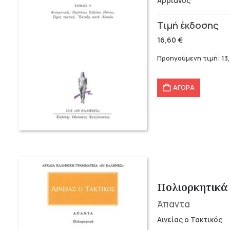
Αρριανός
Original
Η
price
τρέχουσα
16,60
€
was:
τιμή
Προηγούμενη τιμή:
13
16,60 €.
είναι:
13,28 €.
ΑΓΟΡΑ
Πολιορκητικά
Άπαντα
Αινείας ο Τακτικός