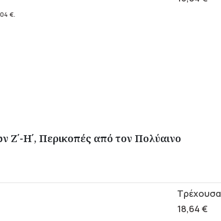
,04
€
.
 Ζ΄-Η΄, Περικοπές από τον Πολύαινο
18,64
€