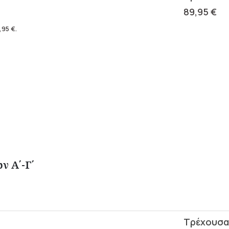
89,95
€
,95
€
.
ν Α΄-Γ΄