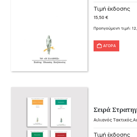
Original
Η
price
τρέχουσα
15,50
€
was:
τιμή
Προηγούμενη τιμή:
12
15,50 €.
είναι:
12,40 €.
ΑΓΟΡΑ
Σειρά Στρατηγ
Αιλιανός Τακτικός,
Original
Η