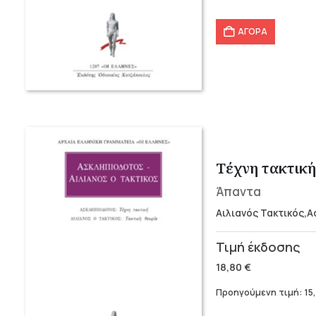
14,40 €.
είναι:
11,52 €.
ΑΓΟΡΑ
Τέχνη τακτική
Άπαντα
Αιλιανός Τακτικός,
Original
Η
price
τρέχουσα
18,80
€
was:
τιμή
Προηγούμενη τιμή:
15
18,80 €.
είναι: