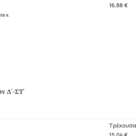
16,88
€
,88
€
.
ν Δ΄-ΣΤ΄
15,04
€