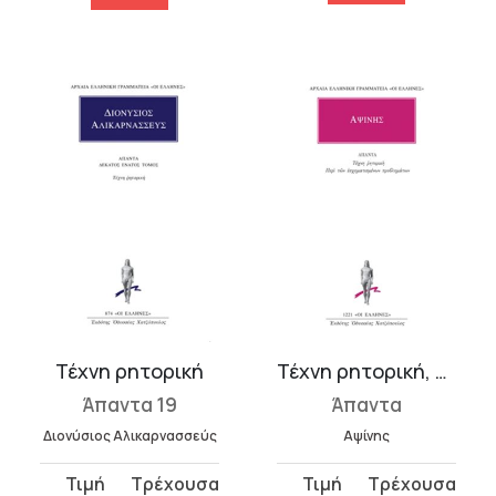
Τέχνη ρητορική
Τέχνη ρητορική, Περί εσχηματισμένων προβλημάτων
Άπαντα 19
Άπαντα
Διονύσιος Αλικαρνασσεύς
Αψίνης
Original
Η
Original
Η