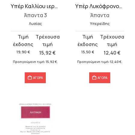
Υπέρ Καλλίου ιεροσυλίας, Περί του σηκού, Υπέρ του στρατιώτου, Κατά...
Υπέρ Λυκόφρονος, Κατά Φιλιππίδου, Κατ’ Αθηνογένους, Υπέρ Ευξενίπ�...
Άπαντα 3
Άπαντα
Λυσίας
Υπερείδης
Original
Η
Original
Η
price
τρέχουσα
price
τρέχουσα
was:
τιμή
was:
τιμή
19,90
€
15,92
€
15,50
€
12,40
€
19,90 €.
είναι:
15,50 €.
είναι:
Προηγούμενη τιμή:
15,92
€
.
Προηγούμενη τιμή:
12,40
€
.
15,92 €.
12,40 €.
ΑΓΟΡΑ
ΑΓΟΡΑ