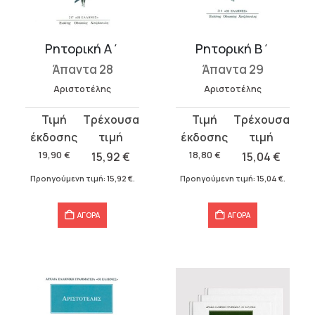
υσα
Ρητορική Α΄
Ρητορική Β΄
Άπαντα 28
Άπαντα 29
.
Αριστοτέλης
Αριστοτέλης
Original
Η
Original
Η
α
price
τρέχουσα
price
τρέχουσα
was:
τιμή
was:
τιμή
19,90
€
15,92
€
18,80
€
15,04
€
19,90 €.
είναι:
18,80 €.
είναι:
Προηγούμενη τιμή:
15,92
€
.
Προηγούμενη τιμή:
15,04
€
.
15,92 €.
15,04 €.
σα
ΑΓΟΡΑ
ΑΓΟΡΑ
α