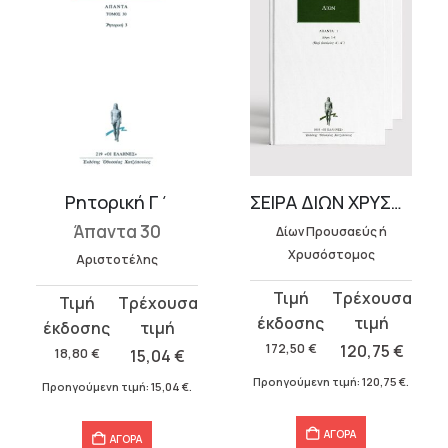
Ρητορική Γ΄
ΣΕΙΡΑ ΔΙΩΝ ΧΡΥΣΟΣΤΟΜΟΣ (9 τόμοι)
Άπαντα 30
Δίων Προυσαεύς ή
Χρυσόστομος
Αριστοτέλης
Original
Η
Original
Η
price
τρέχουσα
price
τρέχουσα
was:
τιμή
172,50
€
120,75
€
was:
τιμή
18,80
€
15,04
€
172,50 €.
είναι:
18,80 €.
είναι:
Προηγούμενη τιμή:
120,75
€
.
Προηγούμενη τιμή:
15,04
€
.
120,75 €.
15,04 €.
ΑΓΟΡΑ
ΑΓΟΡΑ