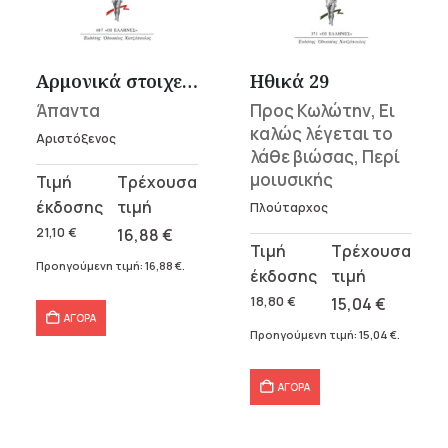
υσα
Αρμονικά στοιχεία, Ρυθμικά στοιχεία, Αποσπάσματα
Ηθικά 29
Άπαντα
Προς Κωλώτην, Ει
.
καλώς λέγεται το
Αριστόξενος
λάθε βιώσας, Περί
α
μοιυσικής
Original
Η
price
τρέχουσα
Πλούταρχος
was:
τιμή
21,10
€
16,88
€
Original
Η
21,10 €.
είναι:
Προηγούμενη τιμή:
16,88
€
.
price
τρέχουσα
16,88 €.
σα
was:
τιμή
18,80
€
15,04
€
ΑΓΟΡΑ
18,80 €.
είναι:
Προηγούμενη τιμή:
15,04
€
.
15,04 €.
ΑΓΟΡΑ
α