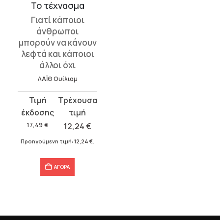
Το τέχνασμα
Γιατί κάποιοι
άνθρωποι
μπορούν να κάνουν
λεφτά και κάποιοι
άλλοι όχι
ΛΑΪΘ Ουίλιαμ
Original
Η
price
τρέχουσα
was:
τιμή
17,49
€
12,24
€
17,49 €.
είναι:
Προηγούμενη τιμή:
12,24
€
.
12,24 €.
ΑΓΟΡΑ