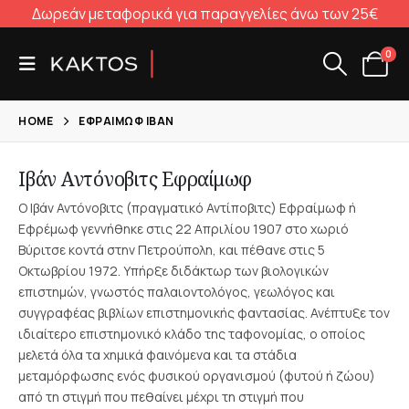
Δωρεάν μεταφορικά για παραγγελίες άνω των 25€
0
HOME
ΕΦΡΑΊΜΩΦ ΙΒΆΝ
Ιβάν Αντόνοβιτς Εφραίμωφ
Ο Ιβάν Αντόνοβιτς (πραγματικό Αντίποβιτς) Εφραίμωφ ή
Εφρέμωφ γεννήθηκε στις 22 Απριλίου 1907 στο χωριό
Βύριτσε κοντά στην Πετρούπολη, και πέθανε στις 5
Οκτωβρίου 1972. Υπήρξε διδάκτωρ των βιολογικών
επιστημών, γνωστός παλαιοντολόγος, γεωλόγος και
συγγραφέας βιβλίων επιστημονικής φαντασίας. Ανέπτυξε τον
ιδιαίτερο επιστημονικό κλάδο της ταφονομίας, ο οποίος
μελετά όλα τα χημικά φαινόμενα και τα στάδια
μεταμόρφωσης ενός φυσικού οργανισμού (φυτού ή ζώου)
από τη στιγμή που πεθαίνει μέχρι τη στιγμή που