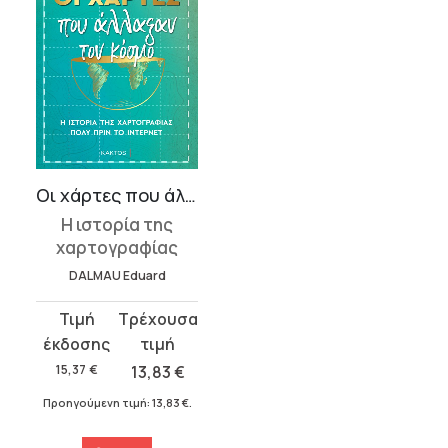
Οι χάρτες που άλλαξαν τον κόσμο
Η ιστορία της
χαρτογραφίας
DALMAU Eduard
Original
Η
price
τρέχουσα
was:
τιμή
15,37
€
13,83
€
15,37 €.
είναι:
Προηγούμενη τιμή:
13,83
€
.
13,83 €.