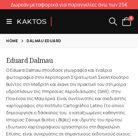
Δωρεάν μεταφορικά για παραγγελίες άνω των 25€
0
HOME
DALMAU EDUARD
Eduard Dalmau
Ο Eduard Dalmau σπούδασε γεωγραφία και εναέρια
φωτογραφία στην Αεροπορική Στρατιωτική Σχολή Κουάτρο
Βιέντος στη Μαδρίτη και έκανε την πρακτική του στη μοίρα
υδροπλάνων της Υπηρεσίας Αεροδιάσωσης (SAR), στην
Πογιένσα της Μαγιόρκα. Είναι συντονιστής και σχεδιαστής
χαρτογράφος στο Instituto Cartográfico Latino (το οποίο
δημιούργησε ο δάσκαλός του, ο καταξιωμένος καθηγητής
Ιστορίας Ζάουμε Βισένς ι Βίβες) και ιδρυτής του πρώτου
ιδιωτικού χαρτογραφικού εργαστηρίου στη Βαρκελώνη.
Επίσης, είναι συνεργάτης σε σημαντικούς εκδοτικούς οίκους