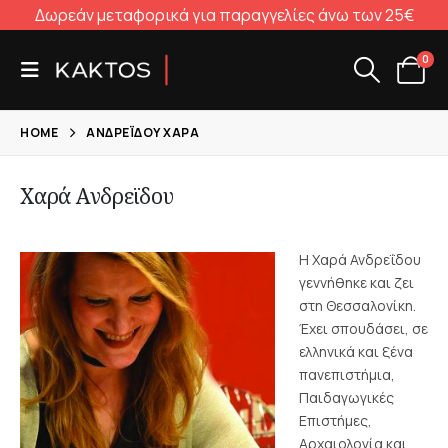
Δωρεάν μεταφορικά για παραγγελίες άνω των 25€
0
HOME
ΑΝΔΡΕΪ́ΔΟΥ ΧΑΡΆ
Χαρά Ανδρεϊδου
Η Χαρά Ανδρεΐδου
γεννήθηκε και ζει
στη Θεσσαλονίκη.
Έχει σπουδάσει, σε
ελληνικά και ξένα
πανεπιστήμια,
Παιδαγωγικές
Επιστήμες,
Αρχαιολογία και