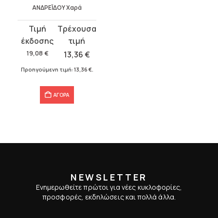
ΑΝΔΡΕΪΔΟΥ Χαρά
Original
Η
price
τρέχουσα
was:
τιμή
19,08
€
13,36
€
19,08 €.
είναι:
Προηγούμενη τιμή:
13,36
€
.
13,36 €.
ΑΓΟΡΑ
NEWSLETTER
Ενημερωθείτε πρώτοι για νέες κυκλοφορίες,
προσφορές, εκδηλώσεις και πολλά άλλα.