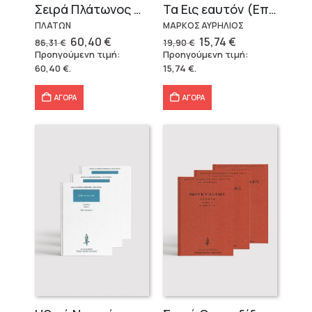
Σειρά Πλάτωνος Πολιτεία
Τα Εις εαυτόν (Επίτομο) – Μάρκος Αυρήλιος
ΠΛΑΤΩΝ
ΜΑΡΚΟΣ ΑΥΡΗΛΙΟΣ
Original
Η
Original
Η
60,40
€
15,74
€
86,31
€
19,90
€
price
τρέχουσα
price
τρέχουσα
Προηγούμενη τιμή:
Προηγούμενη τιμή:
was:
τιμή
was:
τιμή
60,40
€
.
15,74
€
.
86,31 €.
είναι:
19,90 €.
είναι:
60,40 €.
15,74 €.
ΑΓΟΡΑ
ΑΓΟΡΑ