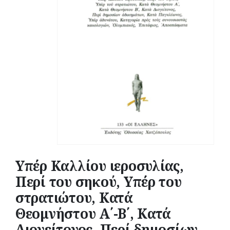
Υπέρ Καλλίου ιεροσυλίας,
Περί του σηκού, Υπέρ του
στρατιώτου, Κατά
Θεομνήστου Α΄-Β΄, Κατά
Διογείτονος, Περί δημοσίων