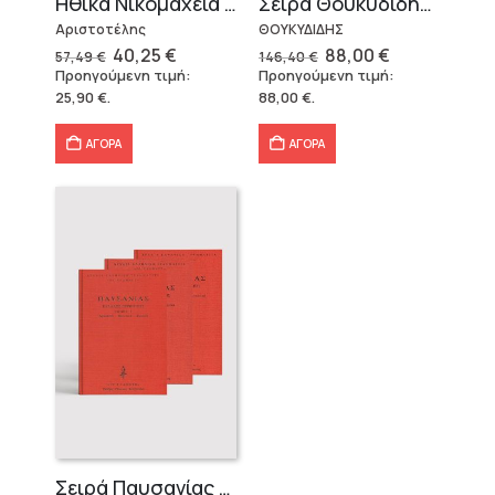
Ηθικά Νικομάχεια (3 τόμοι)
Σειρά Θουκυδίδης – Δεμένο (4 τόμοι)
Αριστοτέλης
ΘΟΥΚΥΔΙΔΗΣ
Original
Η
Original
Η
40,25
€
88,00
€
57,49
€
146,40
€
price
τρέχουσα
price
τρέχουσα
Προηγούμενη τιμή:
Προηγούμενη τιμή:
was:
τιμή
was:
τιμή
25,90
€
.
88,00
€
.
57,49 €.
είναι:
146,40 €.
είναι:
40,25 €.
88,00 €.
ΑΓΟΡΑ
ΑΓΟΡΑ
Σειρά Παυσανίας – Δεμένο (3 τόμοι)