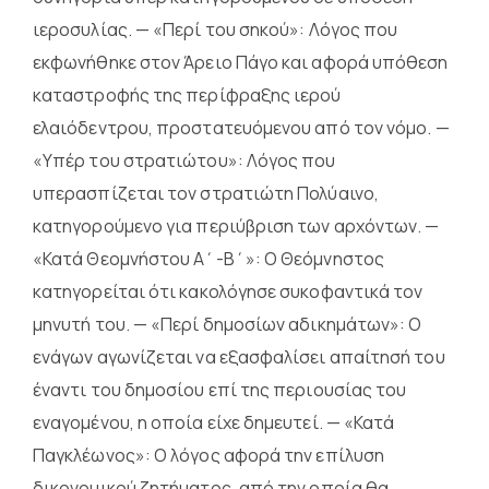
ιεροσυλίας. — «Περί του σηκού»: Λόγος που
εκφωνήθηκε στον Άρειο Πάγο και αφορά υπόθεση
καταστροφής της περίφραξης ιερού
ελαιόδεντρου, προστατευόμενου από τον νόμο. —
«Υπέρ του στρατιώτου»: Λόγος που
υπερασπίζεται τον στρατιώτη Πολύαινο,
κατηγορούμενο για περιύβριση των αρχόντων. —
«Κατά Θεομνήστου Α΄-B΄»: Ο Θεόμνηστος
κατηγορείται ότι κακολόγησε συκοφαντικά τον
μηνυτή του. — «Περί δημοσίων αδικημάτων»: Ο
ενάγων αγωνίζεται να εξασφαλίσει απαίτησή του
έναντι του δημοσίου επί της περιουσίας του
εναγομένου, η οποία είχε δημευτεί. — «Κατά
Παγκλέωνος»: Ο λόγος αφορά την επίλυση
δικονομικού ζητήματος, από την οποία θα