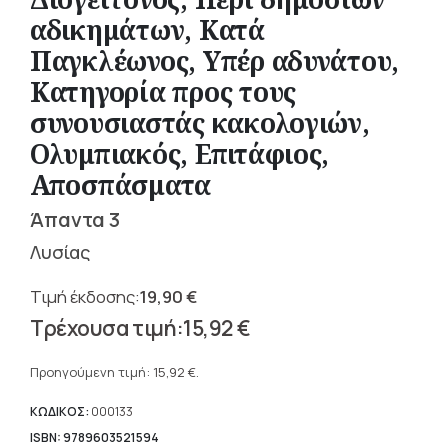
αδικημάτων, Κατά
Παγκλέωνος, Υπέρ αδυνάτου,
Κατηγορία προς τους
συνουσιαστάς κακολογιών,
Ολυμπιακός, Επιτάφιος,
Αποσπάσματα
Άπαντα 3
Λυσίας
19,90
€
Original
15,92
€
price
Η
was:
τρέχουσα
Προηγούμενη τιμή:
15,92
€
.
19,90 €.
τιμή
είναι:
ΚΩΔΙΚΟΣ:
000133
15,92 €.
ISBN: 9789603521594