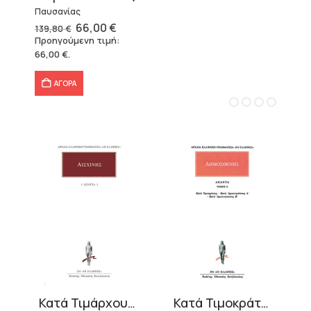
Παυσανίας
Original
Η
66,00
€
139,80
€
price
τρέχουσα
Προηγούμενη τιμή:
was:
τιμή
66,00
€
.
139,80 €.
είναι:
66,00 €.
ΑΓΟΡΑ
Κατά Τιμάρχου, Περί της παραπρεσβείας
Κατά Τιμοκράτους, Κατά Αριστογείτονος Α΄-Β΄