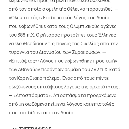
εκφωνήθηκε προς τα μέλη πολιτικού συλλόγου,
από τον οποίο ο ομιλητής θέλει να παραιτηθεί. —
«Ολυμπιακός»: Επιδεικτικός λόγος του Λυσία,
που εκφωνήθηκε κατά τους Ολυμπιακούς αγώνες
του 388 π.Χ. Ο ρήτορας προτρέπει τους Έλληνες
να ελευθερώσουν τις πόλεις της Σικελίας από την
τυραννία του Διονυσίου των Συρακουσών. —
«Επιτάφιος»: Λόγος που εκφωνήθηκε προς τιμήν
των Αθηναίων πεσόντων σε μάχη του 392 π.Χ. κατά
τον Κορινθιακό πόλεμο. Ένας από τους πέντε
σωζόμενους επιτάφιους λόγους της αρχαιότητας.
— «Αποσπάσματα»: Αποσπάσματα προερχόμενα
από μη σωζόμενα κείμενα, λόγους και επιστολές
που αποδίδονται στον Λυσία.
ΣΥΓΓΡΑΦΈΑΣ