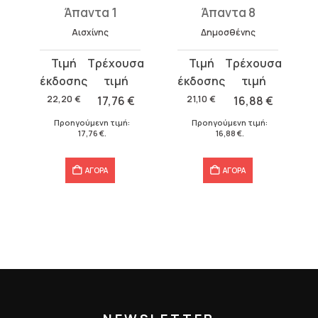
Άπαντα 1
Άπαντα 8
Αισχίνης
Δημοσθένης
Original
Η
Original
Η
price
τρέχουσα
price
τρέχουσα
was:
τιμή
was:
τιμή
22,20
€
17,76
€
21,10
€
16,88
€
22,20 €.
είναι:
21,10 €.
είναι:
Προηγούμενη τιμή:
Προηγούμενη τιμή:
17,76 €.
16,88 €.
17,76
€
.
16,88
€
.
ΑΓΟΡΑ
ΑΓΟΡΑ