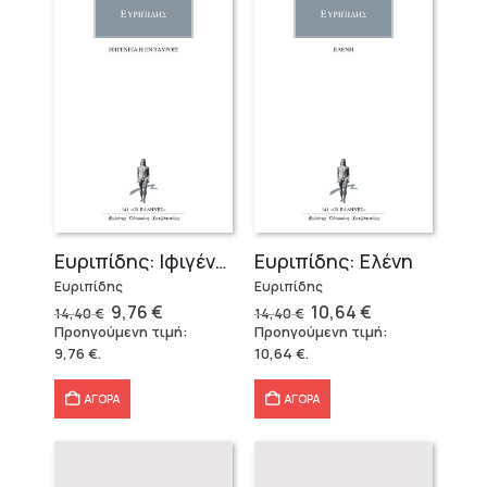
Ευριπίδης: Ιφιγένεια Η Εν Ταύροις
Ευριπίδης: Ελένη
Ευριπίδης
Ευριπίδης
Original
Η
Original
Η
9,76
€
10,64
€
14,40
€
14,40
€
price
τρέχουσα
price
τρέχουσα
Προηγούμενη τιμή:
Προηγούμενη τιμή:
was:
τιμή
was:
τιμή
9,76
€
.
10,64
€
.
14,40 €.
είναι:
14,40 €.
είναι:
9,76 €.
10,64 €.
ΑΓΟΡΑ
ΑΓΟΡΑ