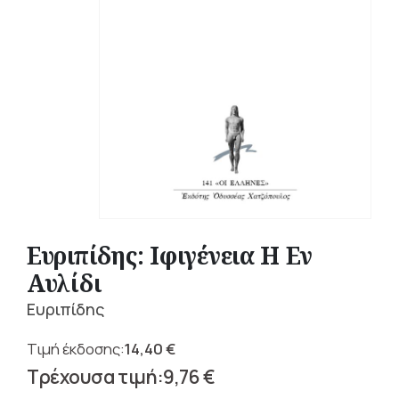
Ευριπίδης: Ιφιγένεια Η Εν
Αυλίδι
Ευριπίδης
14,40
€
Original
9,76
€
price