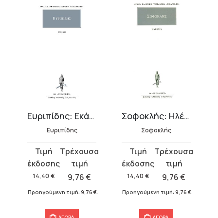
Ευριπίδης: Εκάβη
Σοφοκλής: Ηλέκτρα
Ευριπίδης
Σοφοκλής
Original
Η
Original
Η
price
τρέχουσα
price
τρέχουσα
was:
τιμή
was:
τιμή
14,40
€
9,76
€
14,40
€
9,76
€
14,40 €.
είναι:
14,40 €.
είναι:
€
.
Προηγούμενη τιμή:
9,76
€
.
Προηγούμενη τιμή:
9,76
€
.
9,76 €.
9,76 €.
ΑΓΟΡΑ
ΑΓΟΡΑ