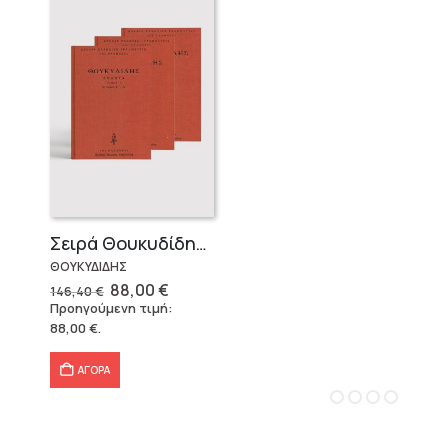
Σειρά Θουκυδίδης – Δεμένο (4 τόμοι)
ΘΟΥΚΥΔΙΔΗΣ
Original
Η
88,00
€
146,40
€
price
τρέχουσα
Προηγούμενη τιμή:
was:
τιμή
88,00
€
.
146,40 €.
είναι:
88,00 €.
ΑΓΟΡΑ