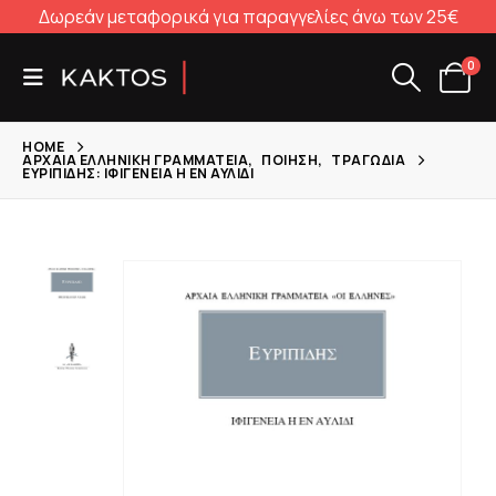
Δωρεάν μεταφορικά για παραγγελίες άνω των 25€
0
HOME
ΑΡΧΑΊΑ ΕΛΛΗΝΙΚΉ ΓΡΑΜΜΑΤΕΊΑ
,
ΠΟΊΗΣΗ
,
ΤΡΑΓΩΔΊΑ
ΕΥΡΙΠΊΔΗΣ: ΙΦΙΓΈΝΕΙΑ Η ΕΝ ΑΥΛΊΔΙ