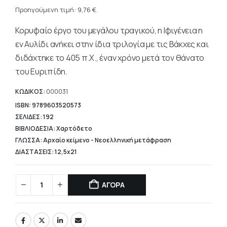
Η
was:
τρέχουσα
Προηγούμενη τιμή:
9,76
€
.
14,40 €.
τιμή
Κορυφαίο έργο του μεγάλου τραγικού, η Ιφιγένεια η
είναι:
9,76 €.
εν Αυλίδι ανήκει στην ίδια τριλογία με τις Βάκχες και
διδάχτηκε το 405 π.Χ., έναν χρόνο μετά τον θάνατο
του Ευριπίδη.
ΚΩΔΙΚΟΣ:
000031
ISBN: 9789603520573
ΣΕΛΙΔΕΣ: 192
ΒΙΒΛΙΟΔΕΣΙΑ: Χαρτόδετο
ΓΛΩΣΣΑ: Αρχαίο κείμενο - Νεοελληνική μετάφραση
ΔΙΑΣΤΑΣΕΙΣ: 12,5x21
ΑΓΟΡΑ