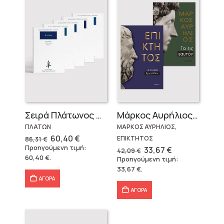
Σειρά Πλάτωνος Πολιτεία
Μάρκος Αυρήλιος & Επίκτητος (Επίτομα)
ΠΛΑΤΩΝ
ΜΑΡΚΟΣ ΑΥΡΗΛΙΟΣ,
Original
Η
60,40
€
ΕΠΙΚΤΗΤΟΣ
86,31
€
price
τρέχουσα
Προηγούμενη τιμή:
Original
Η
33,67
€
42,09
€
was:
τιμή
price
τρέχουσα
60,40
€
.
Προηγούμενη τιμή:
86,31 €.
είναι:
was:
τιμή
60,40 €.
33,67
€
.
42,09 €.
είναι:
33,67 €.
ΑΓΟΡΑ
ΑΓΟΡΑ