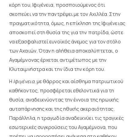
κόρη του, Ιφιγένεια, προσποιούμενος ότι
σκοπεύει να την παντρέψει με τον Αχιλλέα. Στην
πραγματικότητα, όμως, η επίκληση της Ιφιγένειας
αποσκοπεί στη θυσία της για την πατρίδα, ώστε
να εξασφαλιστεί ευνοϊκός άνεμος για τον στόλο
των Αχαιών. Όταν η αλήθεια αποκαλύπτεται, ο
Αγαμέμνονας έρχεται αντιμέτωπος με την
Κλυταιμνήστρα και την ίδια την κόρη του.
Η
Ιφιγένεια
, με θάρρος και αίσθημα πατριωτικού
καθήκοντος, προσφέρεται εθελοντικά για τη
θυσία, αναδεικνύοντας την έννοια της ηρωικής
αυταπάρνησης και της ηθικής ακεραιότητας.
Παράλληλα, η τραγωδία αναδεικνύει τις τραγικές
εσωτερικές συγκρούσεις του Αγαμέμνονα, που
πρέπει να ισορροπήσει ανάμεσα στο καθήκον