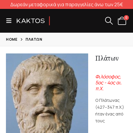
Δωρεάν μεταφορικά για παραγγελίες άνω των 25€
0
HOME
ΠΛΆΤΩΝ
Πλάτων
Φιλόσοφος,
5ος - 4ος αι.
π.Χ.
Ο Πλάτωνας
(427–347 π.Χ.)
ήταν ένας από
τους