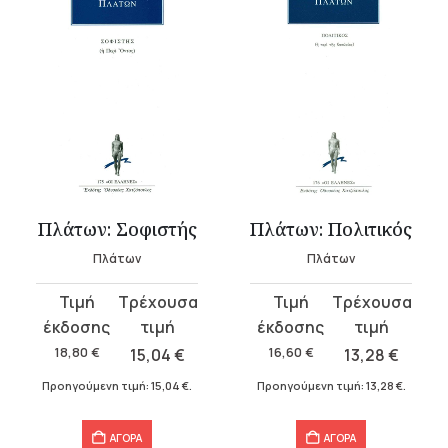
Πλάτων: Σοφιστής
Πλάτων: Πολιτικός
Πλάτων
Πλάτων
Original
Η
Original
Η
price
τρέχουσα
price
τρέχουσα
was:
τιμή
was:
τιμή
18,80
€
15,04
€
16,60
€
13,28
€
18,80 €.
είναι:
16,60 €.
είναι:
Προηγούμενη τιμή:
15,04
€
.
Προηγούμενη τιμή:
13,28
€
.
15,04 €.
13,28 €.
ΑΓΟΡΑ
ΑΓΟΡΑ