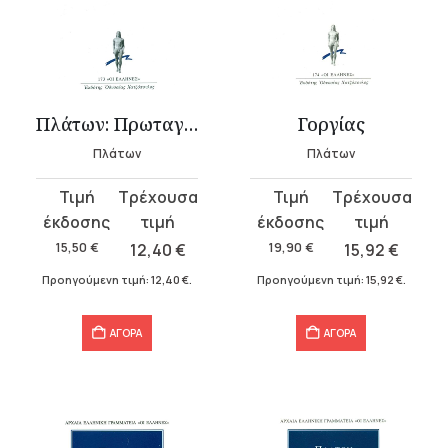
Πλάτων: Πρωταγόρας
Γοργίας
Πλάτων
Πλάτων
Original
Η
Original
Η
price
τρέχουσα
price
τρέχουσα
was:
τιμή
was:
τιμή
15,50
€
12,40
€
19,90
€
15,92
€
15,50 €.
είναι:
19,90 €.
είναι:
Προηγούμενη τιμή:
12,40
€
.
Προηγούμενη τιμή:
15,92
€
.
12,40 €.
15,92 €.
ΑΓΟΡΑ
ΑΓΟΡΑ