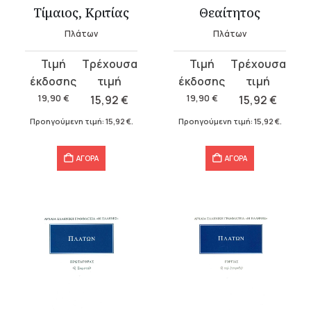
Τίμαιος, Κριτίας
Θεαίτητος
Πλάτων
Πλάτων
Original
Η
Original
Η
price
τρέχουσα
price
τρέχουσα
was:
τιμή
was:
τιμή
19,90
€
15,92
€
19,90
€
15,92
€
19,90 €.
είναι:
19,90 €.
είναι:
Προηγούμενη τιμή:
15,92
€
.
Προηγούμενη τιμή:
15,92
€
.
15,92 €.
15,92 €.
ΑΓΟΡΑ
ΑΓΟΡΑ