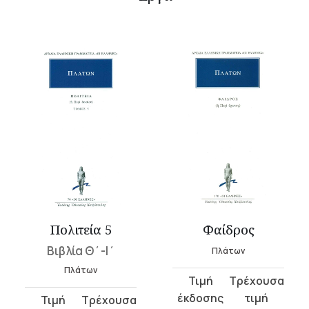
Πολιτεία 5
Φαίδρος
Βιβλία Θ΄-Ι΄
Πλάτων
Πλάτων
Original
Η
price
τρέχουσα
Original
Η