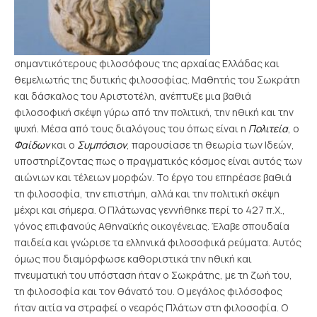
σημαντικότερους φιλοσόφους της αρχαίας Ελλάδας και
θεμελιωτής της δυτικής φιλοσοφίας. Μαθητής του Σωκράτη
και δάσκαλος του Αριστοτέλη, ανέπτυξε μια βαθιά
φιλοσοφική σκέψη γύρω από την πολιτική, την ηθική και την
ψυχή. Μέσα από τους διαλόγους του όπως είναι η
Πολιτεία
, ο
Φαίδων
και ο
Συμπόσιον
, παρουσίασε τη θεωρία των Ιδεών,
υποστηρίζοντας πως ο πραγματικός κόσμος είναι αυτός των
αιώνιων και τέλειων μορφών. Το έργο του επηρέασε βαθιά
τη φιλοσοφία, την επιστήμη, αλλά και την πολιτική σκέψη
μέχρι και σήμερα.
Ο Πλάτωνας γεννήθηκε περί το 427 π.Χ.,
γόνος επιφανούς Αθηναϊκής οικογένειας. Έλαβε σπουδαία
παιδεία και γνώρισε τα ελληνικά φιλοσοφικά ρεύματα. Αυτός
όμως που διαμόρφωσε καθοριστικά την ηθική και
πνευματική του υπόσταση ήταν ο Σωκράτης, με τη ζωή του,
τη φιλοσοφία και τον θάνατό του. Ο μεγάλος φιλόσοφος
ήταν αιτία να στραφεί ο νεαρός Πλάτων στη φιλοσοφία. Ο