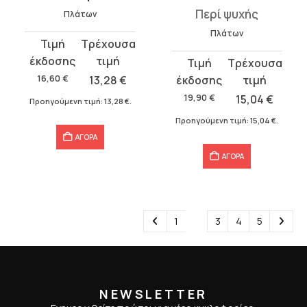
Περί ψυχής
Πλάτων
Πλάτων
Original
Η
price
τρέχουσα
Original
Η
was:
τιμή
price
τρέχουσα
16,60
€
13,28
€
16,60 €.
είναι:
was:
τιμή
19,90
€
15,04
€
Προηγούμενη τιμή:
13,28
€
.
13,28 €.
19,90 €.
είναι:
Προηγούμενη τιμή:
15,04
€
.
15,04 €.
ΑΓΟΡΑ
ΑΓΟΡΑ
1
2
3
4
5
NEWSLETTER