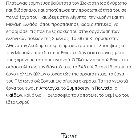
Πλάτωνας ερμήνευσε βαθύτατα τον Σωκράτη ως άνθρωπο
και διδάσκαλο, και αποτύπωσε την προσωπικότητά του σε
πολλά έργα του.
Ταξίδεψε στην Αίγυπτο, την Κυρήνη και τη
Μεγάλη Ελλάδα, όπου προσπάθησε, χωρίς επιτυχία, να
εφαρμόσει τις πολιτικές αρχές του στην οργάνωση των
ελληνικών πόλεων της Σικελίας. Το 387 π.Χ. ίδρυσε στην
Αθήνα την Ακαδημία, περίφημο κέντρο της φιλοσοφίας και
των Μουσών, που διατηρήθηκε σχεδόν δέκα αιώνες, μέχρι
τους χρόνους του Ιουστινιανού. Ο Πλάτων αφοσιώθηκε στη
διδασκαλία ως τον θάνατό του, το 348 π.Χ.
Σε αντίθεση με το
έργο πολλών άλλων στοχαστών της αρχαιότητας, τα έργα
του Πλάτωνα σώζονται ως σήμερα ακέραια. Τα πιο γνωστά
έργα του είναι η
Απολογία
, το
Συμπόσιον
, η
Πολιτεία
, ο
Φαίδων
, και άλλα. Η φιλοσοφία του αποτελεί το θεμέλιο του
ιδεαλισμού.
Έργα