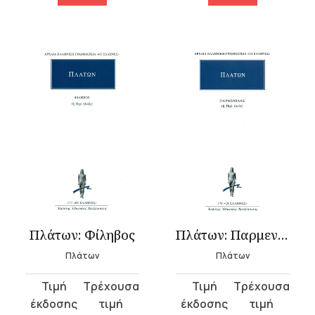
Πλάτων: Φίληβος
Πλάτων: Παρμενίδης
Πλάτων
Πλάτων
Original
Η
Original
Η
price
τρέχουσα
price
τρέχουσα