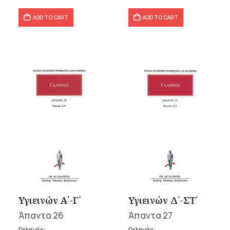
ADD TO CART
ADD TO CART
Υγιεινών Α΄-Γ΄
Υγιεινών Δ΄-ΣΤ΄
Άπαντα 26
Άπαντα 27
Γαληνός
Γαληνός