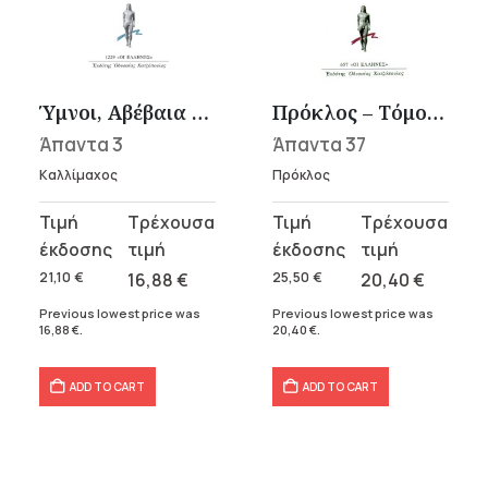
Ύμνοι, Αβέβαια αποσπάσματα
Πρόκλος – Τόμος 37
Άπαντα 3
Άπαντα 37
Καλλίμαχος
Πρόκλος
Original
Current
Original
Current
price
price
price
price
was:
is:
was:
is:
21,10
€
16,88
€
25,50
€
20,40
€
21,10 €.
16,88 €.
25,50 €.
20,40 €.
Previous lowest price was
Previous lowest price was
16,88
€
.
20,40
€
.
ADD TO CART
ADD TO CART