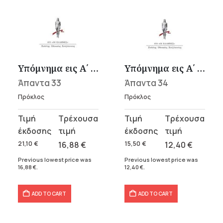
Υπόμνημα εις Α΄ Ευκλείδου Στοιχείων 3
Υπόμνημα εις Α΄ Ευκλείδου Στοιχείων 4
Άπαντα 33
Άπαντα 34
Πρόκλος
Πρόκλος
Original
Current
Original
Current
price
price
price
price
was:
is:
was:
is:
21,10
€
16,88
€
15,50
€
12,40
€
21,10 €.
16,88 €.
15,50 €.
12,40 €.
Previous lowest price was
Previous lowest price was
16,88
€
.
12,40
€
.
ADD TO CART
ADD TO CART