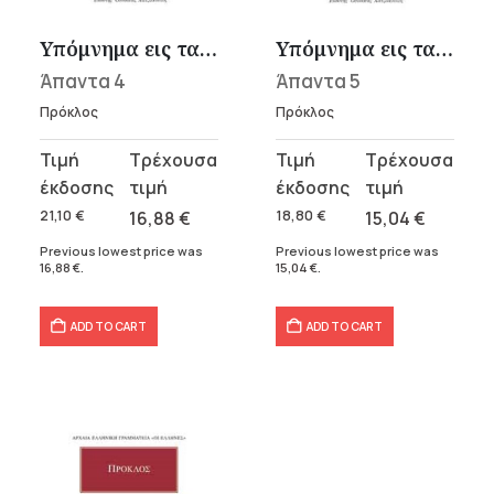
Υπόμνημα εις τας Πλάτωνος Πολιτείας 4
Υπόμνημα εις τας Πλάτωνος Πολιτείας 5
Άπαντα 4
Άπαντα 5
Πρόκλος
Πρόκλος
Original
Current
Original
Current
price
price
price
price
was:
is:
was:
is:
21,10
€
16,88
€
18,80
€
15,04
€
21,10 €.
16,88 €.
18,80 €.
15,04 €.
Previous lowest price was
Previous lowest price was
16,88
€
.
15,04
€
.
ADD TO CART
ADD TO CART