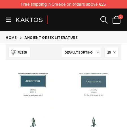
Free shipping in Greece on orders above €25
0
HOME
ANCIENT GREEK LITERATURE
FILTER