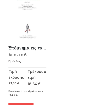
Υπόμνημα εις τας Πλάτωνος Πολιτείας 6
Άπαντα 6
Πρόκλος
Original
Current
price
price
was:
is:
23,30
€
18,64
€
23,30 €.
18,64 €.
Previous lowest price was
18,64
€
.