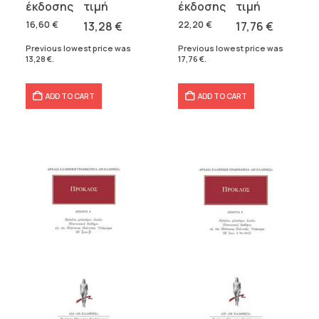
price
price
price
price
was:
is:
was:
is:
16,60
€
13,28
€
22,20
€
17,76
€
16,60 €.
13,28 €.
22,20 €.
17,76 €.
Previous lowest price was
Previous lowest price was
13,28
€
.
17,76
€
.
ADD TO CART
ADD TO CART