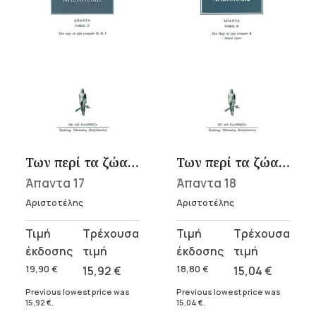
Των περί τα ζώα ιστοριών Η-Ι
Των περί τα ζώα ιστοριών Κ
Άπαντα 17
Άπαντα 18
Αριστοτέλης
Αριστοτέλης
Original
Current
Original
Current
price
price
price
price
was:
is:
was:
is:
19,90
€
15,92
€
18,80
€
15,04
€
19,90 €.
15,92 €.
18,80 €.
15,04 €.
Previous lowest price was
Previous lowest price was
15,92
€
.
15,04
€
.