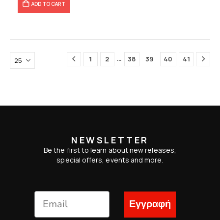
ADD TO CART
…
1
2
38
39
40
41
NEWSLETTER
Be the first to learn about new releases,
special offers, events and more.
Εγγραφή