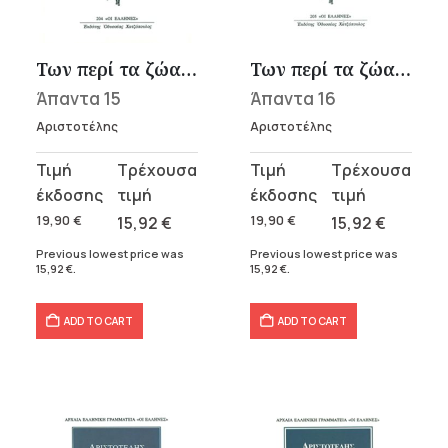
t
Των περί τα ζώα ιστοριών Α-Γ
Των περί τα ζώα ιστοριών Δ-Ζ
Άπαντα 15
Άπαντα 16
.
Αριστοτέλης
Αριστοτέλης
Original
Current
Original
Current
price
price
price
price
was:
is:
was:
is:
19,90
€
15,92
€
19,90
€
15,92
€
19,90 €.
15,92 €.
19,90 €.
15,92 €.
Previous lowest price was
Previous lowest price was
15,92
€
.
15,92
€
.
ADD TO CART
ADD TO CART