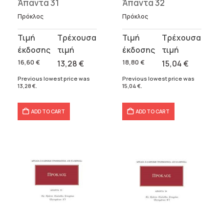
Άπαντα 31
Άπαντα 32
Πρόκλος
Πρόκλος
Original
Current
Original
Current
price
price
price
price
was:
is:
was:
is:
16,60
€
13,28
€
18,80
€
15,04
€
16,60 €.
13,28 €.
18,80 €.
15,04 €.
Previous lowest price was
Previous lowest price was
13,28
€
.
15,04
€
.
ADD TO CART
ADD TO CART