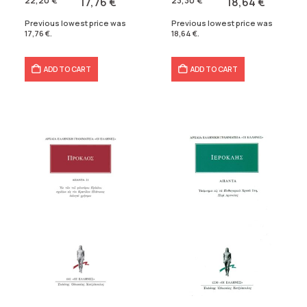
22,20
€
17,76
€
23,30
€
18,64
€
22,20 €.
17,76 €.
23,30 €.
18,64 €.
Previous lowest price was
Previous lowest price was
17,76
€
.
18,64
€
.
ADD TO CART
ADD TO CART