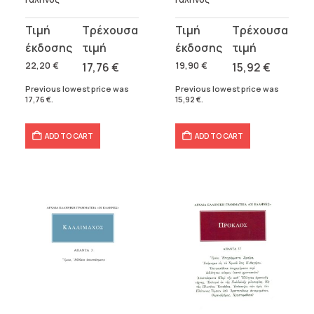
Original
Current
Original
Current
price
price
price
price
was:
is:
was:
is:
22,20
€
17,76
€
19,90
€
15,92
€
22,20 €.
17,76 €.
19,90 €.
15,92 €.
Previous lowest price was
Previous lowest price was
17,76
€
.
15,92
€
.
ADD TO CART
ADD TO CART