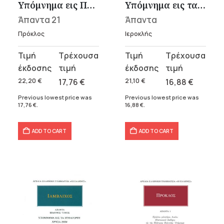
Υπόμνημα εις Πλάτωνος Κρατύλον
Υπόμνημα εις τα Πυθαγορικά Χρυσά έπη, Περί προνοίας
Άπαντα 21
Άπαντα
Πρόκλος
Ιεροκλής
Original
Current
Original
Current
price
price
price
price
was:
is:
was:
is:
22,20
€
17,76
€
21,10
€
16,88
€
22,20 €.
17,76 €.
21,10 €.
16,88 €.
Previous lowest price was
Previous lowest price was
17,76
€
.
16,88
€
.
ADD TO CART
ADD TO CART