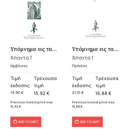
Υπόμνημα εις τα Πυθαγόρου «Χρυσά έπη»
Υπόμνημα εις τας Πλάτωνος Πολιτείας 1
Άπαντα 7
Άπαντα 1
Ιάμβλιχος
Πρόκλος
Original
Current
Original
Current
price
price
price
price
was:
is:
was:
is:
19,90
€
15,92
€
21,10
€
16,88
€
19,90 €.
15,92 €.
21,10 €.
16,88 €.
Previous lowest price was
Previous lowest price was
15,92
€
.
16,88
€
.
ADD TO CART
ADD TO CART