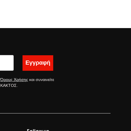
Εγγραφή
ς
Όρους Χρήσης
και συναινείτε
ς ΚΑΚΤΟΣ.
Follow us