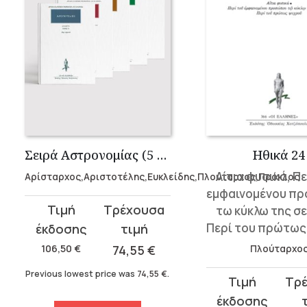
Σειρά Αστρονομίας (5 Τόμοι)
Ηθικά 24
Αίτια φυσικά, Π
Αρίσταρχος,Αριστοτέλης,Ευκλείδης,Πλούταρχος,Πρόκλος
εμφαινομένου π
Original
Current
τω κύκλω της σε
price
price
Περί του πρώτως
was:
is:
Πλούταρχο
106,50
€
74,55
€
106,50 €.
74,55 €.
Previous lowest price was
74,55
€
.
Original
Current
price
price