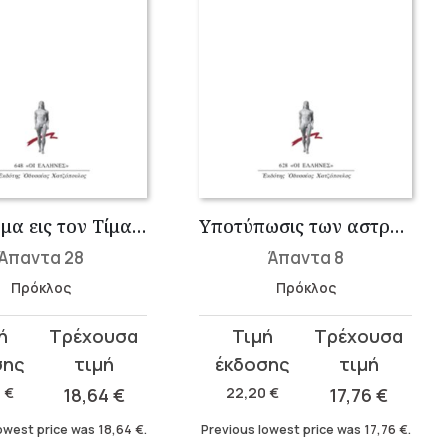
Υπόμνημα εις τον Τίμαιον Πλάτωνος 7
Υποτύπωσις των αστρονομικών υποθέσεων
Άπαντα 28
Άπαντα 8
Πρόκλος
Πρόκλος
t
Original
Current
price
price
was:
is:
0
€
18,64
€
22,20
€
17,76
€
.
.
22,20 €.
17,76 €.
owest price was
18,64
€
.
Previous lowest price was
17,76
€
.