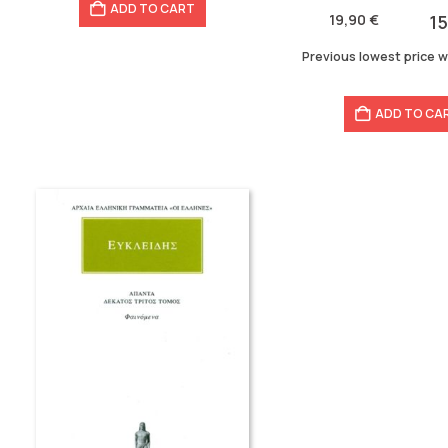
ADD TO CART
was:
is:
19,90
€
1
19,90 €.
15,92 €.
Previous lowest price 
ADD TO CA