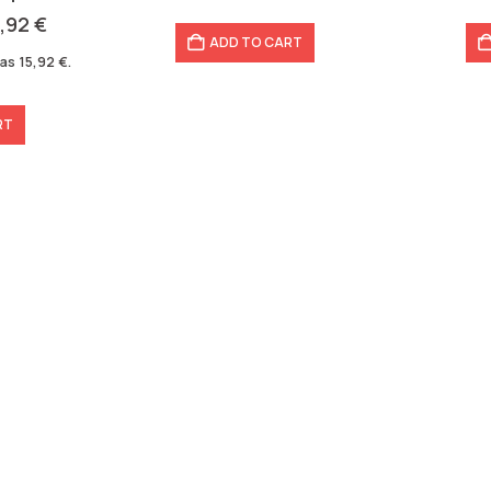
5,92
€
ADD TO CART
was
15,92
€
.
RT