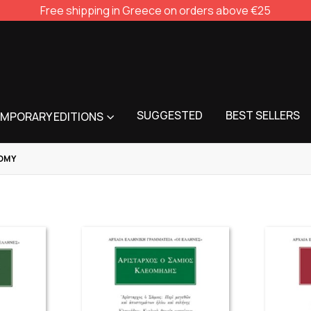
Free shipping in Greece on orders above €25
SUGGESTED
BEST SELLERS
MPORARY EDITIONS
OMY