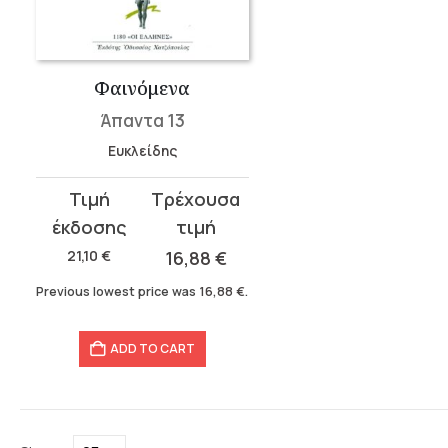
Φαινόμενα
Άπαντα 13
Ευκλείδης
Original
Current
price
price
was:
is:
21,10
€
16,88
€
21,10 €.
16,88 €.
Previous lowest price was
16,88
€
.
ADD TO CART