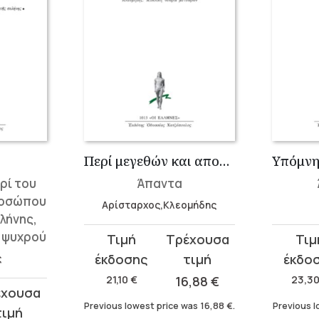
Περί μεγεθών και αποστημάτων ηλίου και σελήνης, Κυκλική θεωρία με...
ερί του
Άπαντα
ροσώπου
Αρίσταρχος,Κλεομήδης
λήνης,
 ψυχρού
Original
Current
Original
Curren
price
price
price
price
ς
was:
is:
was:
is:
21,10
€
16,88
€
23,3
21,10 €.
16,88 €.
23,30 €
18,64 €
Previous lowest price was
16,88
€
.
Previous l