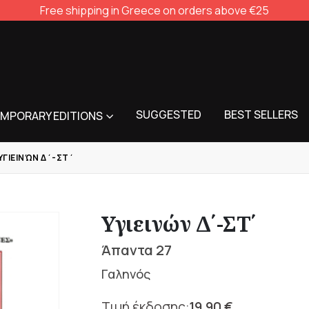
Free shipping in Greece on orders above €25
SUGGESTED
BEST SELLERS
MPORARY EDITIONS
ΥΓΙΕΙΝΏΝ Δ΄-ΣΤ΄
Υγιεινών Δ΄-ΣΤ΄
Άπαντα 27
Γαληνός
19,90
€