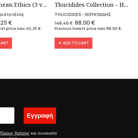
Nikomachean Ethics (3 volumes)
Thucidides Collection – Hardbound Edition (4 volumes)
 Αριστοτέλης
THUCIDIDES - ΘΟΥΚΥΔΙΔΗΣ
ginal
Current
Original
Current
,25
€
88,00
€
146,40
€
ce
price
price
price
est price was
40,25
€
.
Previous lowest price was
88,00
€
.
s:
is:
was:
is:
49 €.
40,25 €.
146,40 €.
88,00 €.
CART
ADD TO CART
Εγγραφή
ς
Όρους Χρήσης
και συναινείτε