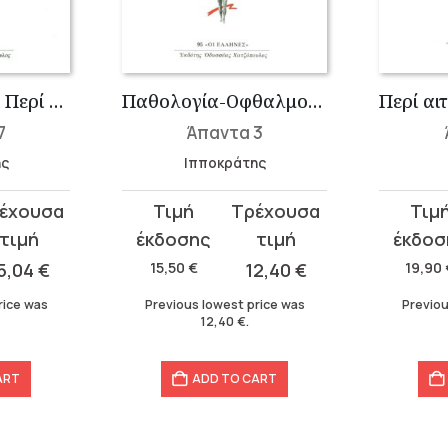
Γυναικολογία 1: Περί Γυναικείων Α΄
Παθολογία-Οφθαλμολογία: Περί Αέρων, Υδάτων, Τόπων, Περί Χυμών, Περί Φυσών, Περί Κρίσιων, Περί Κρισίμων, Περί Όψιος
7
Άπαντα 3
ης
Ιπποκράτης
Original
Current
Original
Curren
price
price
price
price
was:
is:
was:
is:
5,04
€
15,50
€
12,40
€
19,90
15,50 €.
12,40 €.
19,90 €.
15,92 €.
rice was
Previous lowest price was
Previou
12,40
€
.
ART
ADD TO CART