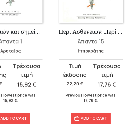
Περί αιτιών και σημείων οξέων παθών, Περί αιτιών και σημείων χρονίων παθών
Περι Ασθενειων: Περί νούσων Α΄-Δ΄
Άπαντα 1
Άπαντα 15
Αρεταίος
Ιπποκράτης
t
Original
Current
price
price
was:
is:
€
15,92
€
22,20
€
17,76
€
22,20 €.
17,76 €.
s lowest price was
Previous lowest price was
15,92
€
.
17,76
€
.
ADD TO CART
ADD TO CART