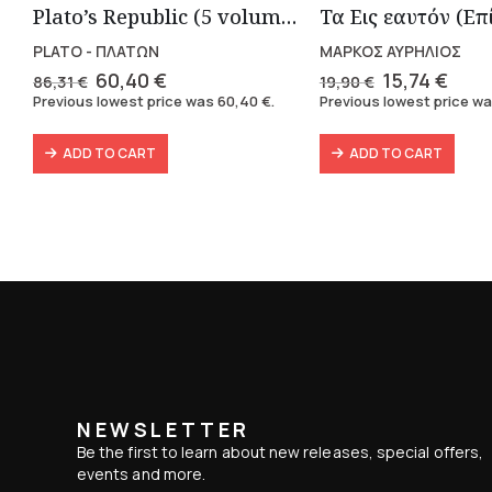
Plato’s Republic (5 volumes)
PLATO - ΠΛΑΤΩΝ
ΜΑΡΚΟΣ ΑΥΡΗΛΙΟΣ
Original
Current
Original
Curr
60,40
€
15,74
€
86,31
€
19,90
€
price
price
price
pric
Previous lowest price was
60,40
€
.
Previous lowest price w
was:
is:
was:
is:
86,31 €.
60,40 €.
19,90 €.
15,74
ADD TO CART
ADD TO CART
NEWSLETTER
Be the first to learn about new releases, special offers,
events and more.