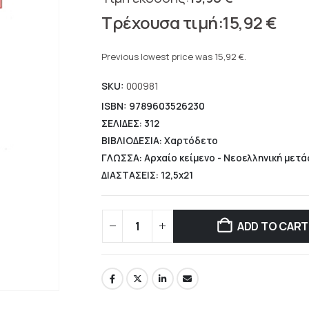
Original
15,92
€
price
Current
was:
price
Previous lowest price was
15,92
€
.
19,90 €.
is:
SKU:
000981
15,92 €.
ISBN: 9789603526230
ΣΕΛΙΔΕΣ: 312
ΒΙΒΛΙΟΔΕΣΙΑ: Χαρτόδετο
ΓΛΩΣΣΑ: Αρχαίο κείμενο - Νεοελληνική μετ
ΔΙΑΣΤΑΣΕΙΣ: 12,5x21
ADD TO CART