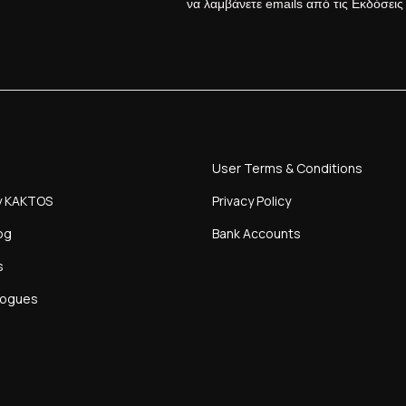
να λαμβάνετε emails από τις Εκδόσει
User Terms & Conditions
y KAKTOS
Privacy Policy
og
Bank Accounts
s
logues