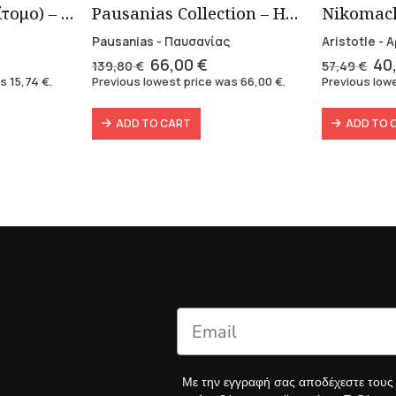
Τα Εις εαυτόν (Επίτομο) – Μάρκος Αυρήλιος
Pausanias Collection – Hardbound (3 volumes)
Pausanias - Παυσανίας
Aristotle -
ent
Original
Current
Ori
66,00
€
40
139,80
€
57,49
€
e
price
price
pri
as
15,74
€
.
Previous lowest price was
66,00
€
.
Previous low
was:
is:
wa
 €.
139,80 €.
66,00 €.
57,
ADD TO CART
ADD TO 
Με την εγγραφή σας αποδέχεστε του