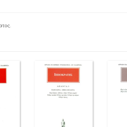
ατος.