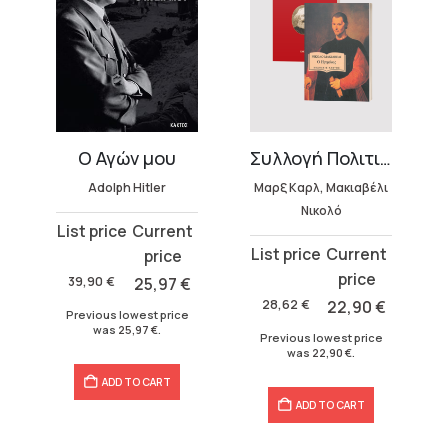
uage)
Ο Αγών μου
Συλλογή Πολιτική Σκέψη (2 τόμοι)
Adolph Hitler
Μαρξ Καρλ, Μακιαβέλι
Νικολό
Original
Current
Original
Current
price
price
price
price
was:
is:
39,90
€
25,97
€
was:
is:
39,90 €.
25,97 €.
28,62
€
22,90
€
Previous lowest price
28,62 €.
22,90 €.
was
25,97
€
.
Previous lowest price
was
22,90
€
.
ADD TO CART
ADD TO CART