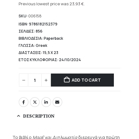
was:
price
Previous lowest price was
23,93
€
.
26,60 €.
is:
23,93 €.
SKU:
006158
ISBN: 9786182152379
ΣΕΛΙΔΕΣ: 856
ΒΙΒΛΙΟΔΕΣΙΑ: Paperback
ΓΛΩΣΣΑ: Greek
ΔΙΑΣΤΑΣΕΙΣ: 15,5 Χ 23
ΕΤΟΣ ΚΥΚΛΟΦΟΡΙΑΣ: 24/10/2024
ADD TO CART
DESCRIPTION
Το βιβλίο
Μαρξ και Διπλωματία
διερευνά για πρώτη