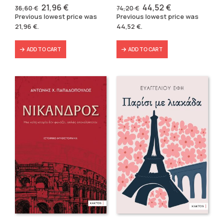
Original
Current
Original
Current
21,96
€
44,52
€
36,60
€
74,20
€
price
price
price
price
Previous lowest price was
Previous lowest price was
was:
is:
was:
is:
21,96
€
.
44,52
€
.
36,60 €.
21,96 €.
74,20 €.
44,52 €.
ADD TO CART
ADD TO CART