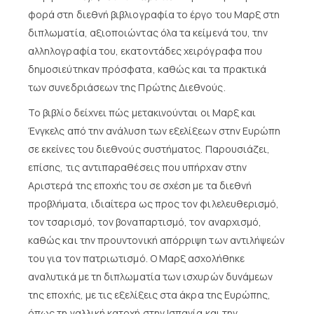
φορά στη διεθνή βιβλιογραφία το έργο του Μαρξ στη
διπλωματία, αξιοποιώντας όλα τα κείμενά του, την
αλληλογραφία του, εκατοντάδες χειρόγραφα που
δημοσιεύτηκαν πρόσφατα, καθώς και τα πρακτικά
των συνεδριάσεων της Πρώτης Διεθνούς.
Το βιβλίο δείχνει πώς μετακινούνται οι Μαρξ και
Ένγκελς από την ανάλυση των εξελίξεων στην Ευρώπη
σε εκείνες του διεθνούς συστήματος. Παρουσιάζει,
επίσης, τις αντιπαραθέσεις που υπήρχαν στην
Αριστερά της εποχής του σε σχέση με τα διεθνή
προβλήματα, ιδιαίτερα ως προς τον φιλελευθερισμό,
τον τσαρισμό, τον βοναπαρτισμό, τον αναρχισμό,
καθώς και την προυντονική απόρριψη των αντιλήψεών
του για τον πατριωτισμό. Ο Μαρξ ασχολήθηκε
αναλυτικά με τη διπλωματία των ισχυρών δυνάμεων
της εποχής, με τις εξελίξεις στα άκρα της Ευρώπης,
όπως τη γαλλική κατοχή στην Ισπανία και την