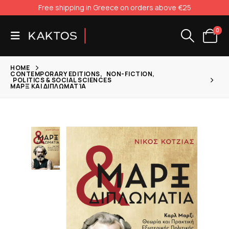
Free shipping in Greece on orders above €25
0
HOME
CONTEMPORARY EDITIONS
,
NON-FICTION
,
POLITICS & SOCIAL SCIENCES
ΜΑΡΞ ΚΑΙ ΔΙΠΛΩΜΑΤΊΑ