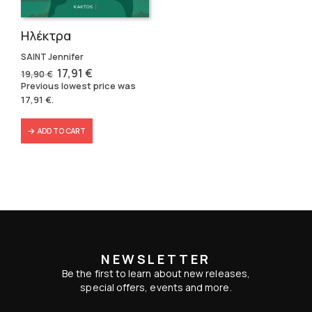
Ηλέκτρα
SAINT Jennifer
Original
Current
17,91
€
19,90
€
price
price
Previous lowest price was
was:
is:
17,91
€
.
19,90 €.
17,91 €.
ADD TO CART
NEWSLETTER
Be the first to learn about new releases,
special offers, events and more.