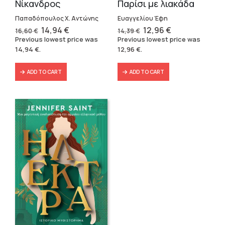
Νίκανδρος
Παρίσι με λιακάδα
Παπαδόπουλος Χ. Αντώνης
Ευαγγελίου Έφη
Original
Current
Original
Current
14,94
€
12,96
€
16,60
€
14,39
€
price
price
price
price
Previous lowest price was
Previous lowest price was
was:
is:
was:
is:
14,94
€
.
12,96
€
.
16,60 €.
14,94 €.
14,39 €.
12,96 €.
ADD TO CART
ADD TO CART