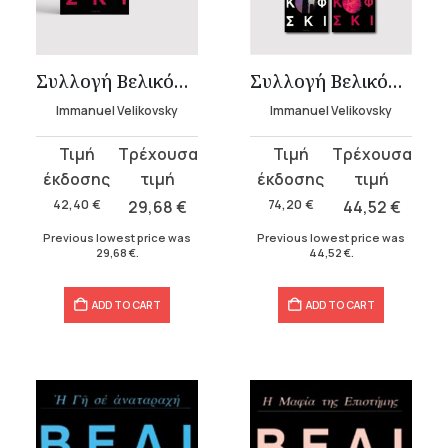
t
Συλλογή Βελικόφσκι (4 βιβλία)
Συλλογή Βελικόφσκι (7 βιβλία)
.
Immanuel Velikovsky
Immanuel Velikovsky
Original
Current
Original
Current
price
price
price
price
was:
is:
was:
is:
42,40
€
29,68
€
74,20
€
44,52
€
42,40 €.
29,68 €.
74,20 €.
44,52 €.
Previous lowest price was
Previous lowest price was
29,68
€
.
44,52
€
.
ADD TO CART
ADD TO CART