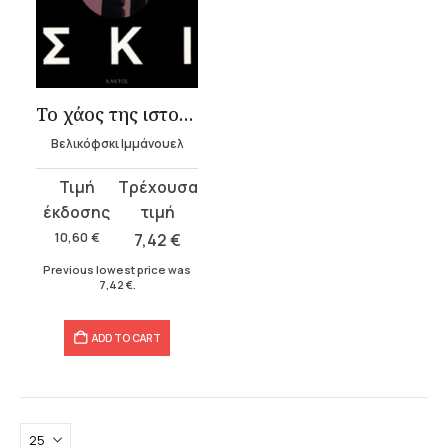
Το χάος της ιστορίας
Βελικόφσκι Ιμμάνουελ
Original
Current
price
price
was:
is:
10,60
€
7,42
€
10,60 €.
7,42 €.
Previous lowest price was
7,42
€
.
ADD TO CART