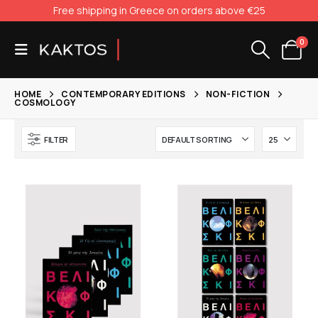
Free shipping in Greece on orders above €25
0
HOME
CONTEMPORARY EDITIONS
NON-FICTION
COSMOLOGY
FILTER