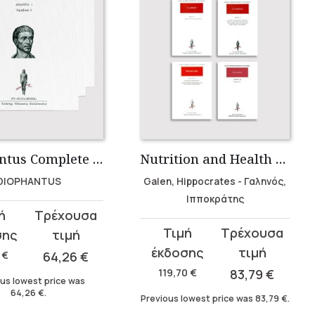
Diophantus Complete Works (5 volumes)
Nutrition and Health Collection (6 volumes)
DIOPHANTUS
Galen, Hippocrates - Γαληνός,
Ιπποκράτης
t
Original
Current
price
price
0
€
64,26
€
was:
is:
.
119,70
€
83,79
€
us lowest price was
119,70 €.
83,79 €.
64,26
€
.
Previous lowest price was
83,79
€
.