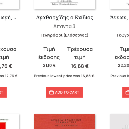
Αριθμητική εισαγωγή, Αρμονικόν εγχειρίδιον, Αποσπάσματα, Θεολογο...
Αγαθαρχίδης ο Κνίδιος
Άπαντα 3
Γεωγράφοι (Ελάσσονες)
Γεωγρ
Original
Current
Original
Curren
price
price
price
price
was:
is:
was:
is:
7,76
€
21,10
€
16,88
€
22,2
21,10 €.
16,88 €.
22,20 €
17,76 €.
was
17,76
€
.
Previous lowest price was
16,88
€
.
Previous 
RT
ADD TO CART