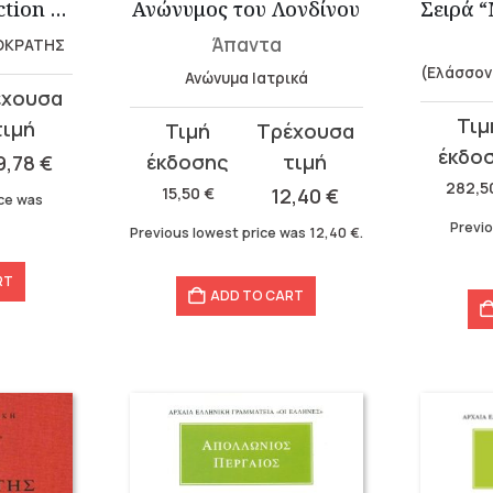
Ippocrates Collection – Hardbound Edition
Ανώνυμος του Λονδίνου
Άπαντα
ΠΟΚΡΑΤΗΣ
(Ελάσσον
Ανώνυμα Ιατρικά
Original
Curren
Original
Current
price
price
price
price
9,78
€
was:
is:
282,5
was:
is:
15,50
€
12,40
€
ice was
282,50 
197,75 
15,50 €.
12,40 €.
Previo
Previous lowest price was
12,40
€
.
RT
ADD TO CART