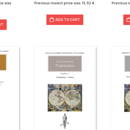
19,90 €.
15,92 €.
14,40 €
11,52 €.
ice was
Previous lowest price was
15,92
€
.
Previous 
ADD TO CART
RT