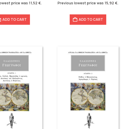
.
19,90 €.
15,92 €.
lowest price was
11,52
€
.
Previous lowest price was
15,92
€
.
ADD TO CART
ADD TO CART