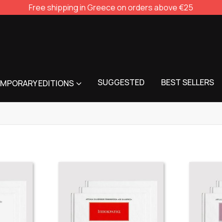
Free shipping in Greece on orders above €25
SUGGESTED
BEST SELLERS
MPORARY EDITIONS