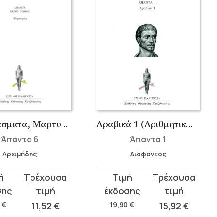
Αποσπάσματα, Μαρτυρίες
Αραβικά 1 (Αριθμητικών Δ΄)
Άπαντα 6
Άπαντα 1
Αρχιμήδης
Διόφαντος
t
Original
Current
price
price
was:
is:
0
€
11,52
€
19,90
€
15,92
€