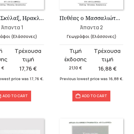
Άννων, Σκύλαξ, Ηρακλείδης ο κριτικός, Διονύσιος του Καλλιφώντος, Δ...
Πυθέας ο Μασσαλιώτης, Αρτεμίδωρος ο Εφέσιος
Άπαντα 1
Άπαντα 2
άφοι (Ελάσσονες)
Γεωγράφοι (Ελάσσονες)
t
Original
Current
price
price
was:
is:
0
€
17,76
€
21,10
€
16,88
€
.
21,10 €.
16,88 €.
lowest price was
17,76
€
.
Previous lowest price was
16,88
€
.
ADD TO CART
ADD TO CART