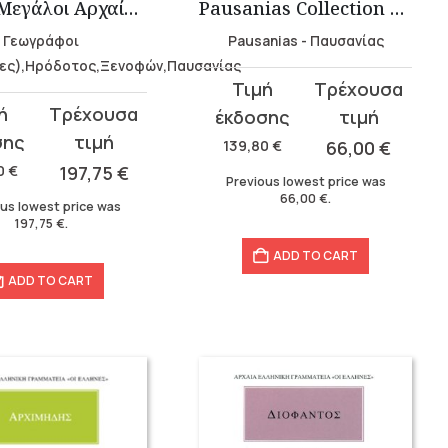
Σειρά “Μεγάλοι Αρχαίοι ταξιδευτές” (16τόμοι)
Pausanias Collection – Hardbound (3 volumes)
Γεωγράφοι
Pausanias - Παυσανίας
ες),Ηρόδοτος,Ξενοφών,Παυσανίας
Original
Current
t
price
price
was:
is:
139,80
€
66,00
€
139,80 €.
66,00 €.
0
€
197,75
€
Previous lowest price was
€.
€.
66,00
€
.
us lowest price was
197,75
€
.
ADD TO CART
ADD TO CART