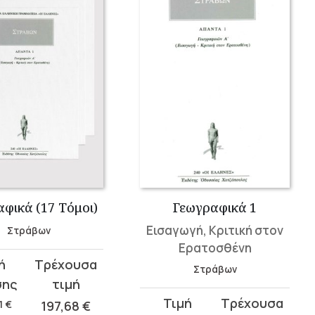
φικά (17 Τόμοι)
Γεωγραφικά 1
Εισαγωγή, Κριτική στον
Στράβων
Ερατοσθένη
t
Στράβων
Original
Current
1
€
197,68
€