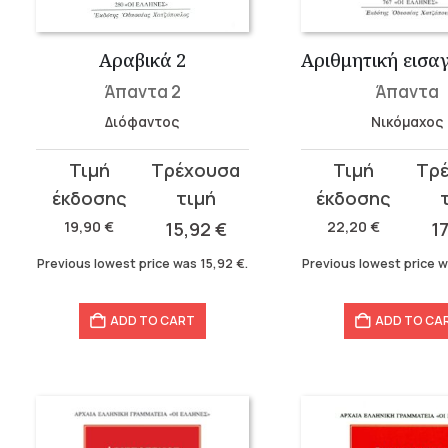
Αραβικά 2
Άπαντα 2
Άπαντα
Διόφαντος
Νικόμαχος
Original
Current
Original
Current
price
price
price
price
was:
is:
was:
is:
19,90
€
15,92
€
22,20
€
1
19,90 €.
15,92 €.
22,20 €.
17,76 €.
Previous lowest price was
15,92
€
.
Previous lowest price 
ADD TO CART
ADD TO CA