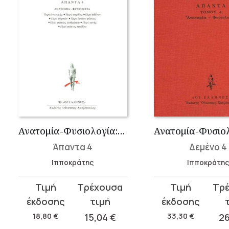
Ανατομία-Φυσιολογία: Περί Ανατομής, Περί Καρδίης, Περί Αδένων, Περ...
Άπαντα 4
Δεμένο 4
Ιπποκράτης
Ιπποκράτη
Original
Current
Original
Current
price
price
price
price
was:
is:
was:
is:
18,80
€
15,04
€
33,30
€
2