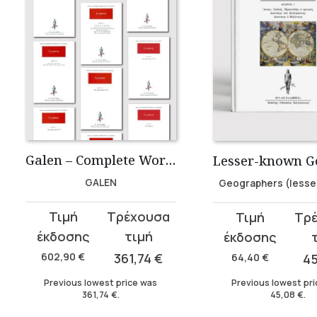
Galen – Complete Works (29 volumes)
GALEN
Geographers (lesse
Original
Current
Original
Current
price
price
price
price
was:
is:
was:
is:
602,90
€
361,74
€
64,40
€
4
602,90 €.
361,74 €.
64,40 €.
45,08 €.
Previous lowest price was
Previous lowest pr
361,74
€
.
45,08
€
.