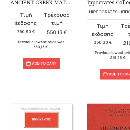
ANCIENT GREEK MATHEMATICS COLLECTION
HIPPOCRATES - ΙΠ
Original
Current
price
price
Original
Current
was:
is:
760,90
€
550,13
€
price
price
760,90 €.
550,13 €.
was:
is:
Previous lowest price was
366,30
€
21
550,13
€
.
366,30 €.
219,78 €.
Previous lowest pr
219,78
€
.
ADD TO CART
ADD TO CA