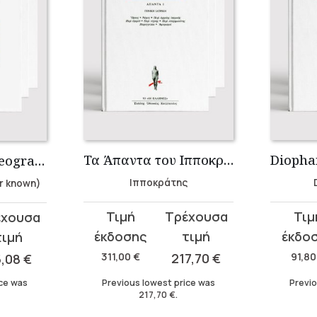
Τα Άπαντα του Ιπποκράτη
Lesser-known Geographers Collection (3 volumes)
Ιπποκράτης
r known)
Original
Current
Original
Curren
price
price
price
price
was:
is:
was:
is:
311,00
€
217,70
€
91,8
5,08
€
311,00 €.
217,70 €.
91,80 €.
64,26 €
Previous lowest price was
Previo
ice was
217,70
€
.