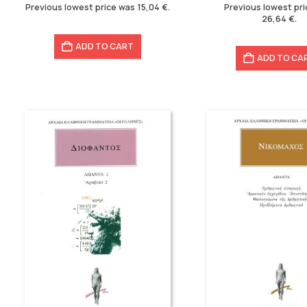
18,80 €.
15,04 €.
33,30 €.
26,64 €.
Previous lowest price was
15,04
€
.
Previous lowest pr
26,64
€
.
ADD TO CART
ADD TO CA