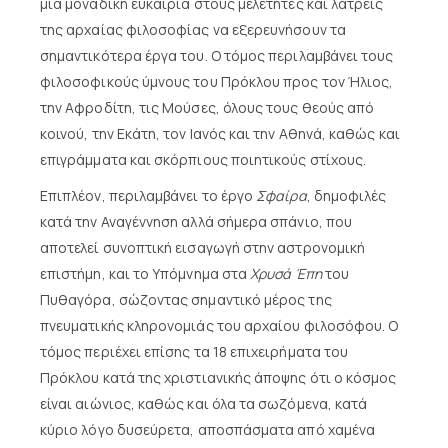
μια μοναδική ευκαιρία στους μελετητές και λάτρεις
της αρχαίας φιλοσοφίας να εξερευνήσουν τα
σημαντικότερα έργα του. Ο τόμος περιλαμβάνει τους
φιλοσοφικούς ύμνους του Πρόκλου προς τον Ήλιος,
την Αφροδίτη, τις Μούσες, όλους τους θεούς από
κοινού, την Εκάτη, τον Ιανός και την Αθηνά, καθώς και
επιγράμματα και σκόρπιους ποιητικούς στίχους.
Επιπλέον, περιλαμβάνει το έργο
Σφαίρα
, δημοφιλές
κατά την Αναγέννηση αλλά σήμερα σπάνιο, που
αποτελεί συνοπτική εισαγωγή στην αστρονομική
επιστήμη, και το Υπόμνημα στα
Χρυσά Έπη
του
Πυθαγόρα, σώζοντας σημαντικό μέρος της
πνευματικής κληρονομιάς του αρχαίου φιλοσόφου. Ο
τόμος περιέχει επίσης τα 18 επιχειρήματα του
Πρόκλου κατά της χριστιανικής άποψης ότι ο κόσμος
είναι αιώνιος, καθώς και όλα τα σωζόμενα, κατά
κύριο λόγο δυσεύρετα, αποσπάσματα από χαμένα