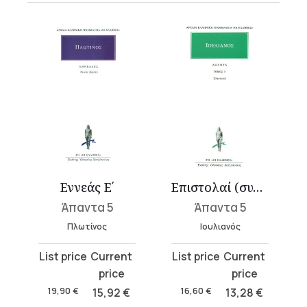
Εννεάς Ε΄
Επιστολαί (συνέχεια)
Άπαντα 5
Άπαντα 5
Πλωτίνος
Ιουλιανός
Original
Current
Original
Current
price
price
price
price
was:
is:
was:
is:
19,90
€
15,92
€
16,60
€
13,28
€
19,90 €.
15,92 €.
16,60 €.
13,28 €.