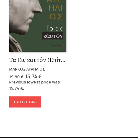
Τα Εις εαυτόν (Επίτομο) – Μάρκος Αυρήλιος
ΜΑΡΚΟΣ ΑΥΡΗΛΙΟΣ
Original
Current
15,74
€
19,90
€
price
price
Previous lowest price was
was:
is:
15,74
€
.
19,90 €.
15,74 €.
ADD TO CART