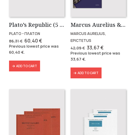
Plato’s Republic (5 volumes)
Marcus Aurelius & Epictetus (Compact works in Greek)
PLATO - ΠΛΑΤΩΝ
MARCUS AURELIUS,
Original
Current
60,40
€
EPICTETUS
86,31
€
price
price
Previous lowest price was
Original
Current
33,67
€
42,09
€
was:
is:
price
price
60,40
€
.
Previous lowest price was
86,31 €.
60,40 €.
was:
is:
33,67
€
.
42,09 €.
33,67 €.
ADD TO CART
ADD TO CART