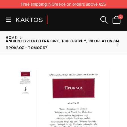
Free shipping in Greece on orders above €25
0
HOME
ANCIENT GREEK LITERATURE
,
PHILOSOPHY
,
NEOPLATONISM
ΠΡΌΚΛΟΣ – ΤΌΜΟΣ 37