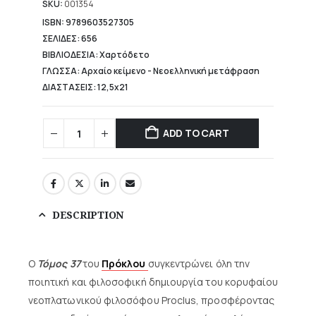
20,40 €.
SKU:
001354
ISBN: 9789603527305
ΣΕΛΙΔΕΣ: 656
ΒΙΒΛΙΟΔΕΣΙΑ: Χαρτόδετο
ΓΛΩΣΣΑ: Αρχαίο κείμενο - Νεοελληνική μετάφραση
ΔΙΑΣΤΑΣΕΙΣ: 12,5x21
ADD TO CART
DESCRIPTION
Ο
Τόμος 37
του
Πρόκλου
συγκεντρώνει όλη την
ποιητική και φιλοσοφική δημιουργία του κορυφαίου
νεοπλατωνικού φιλοσόφου Proclus, προσφέροντας