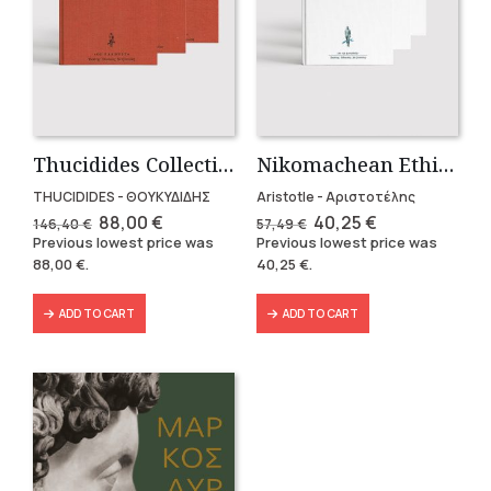
Thucidides Collection – Hardbound Edition (4 volumes)
Nikomachean Ethics (3 volumes)
THUCIDIDES - ΘΟΥΚΥΔΙΔΗΣ
Aristotle - Αριστοτέλης
Original
Current
Original
Current
88,00
€
40,25
€
146,40
€
57,49
€
price
price
price
price
Previous lowest price was
Previous lowest price was
was:
is:
was:
is:
88,00
€
.
40,25
€
.
146,40 €.
88,00 €.
57,49 €.
40,25 €.
ADD TO CART
ADD TO CART