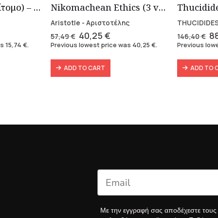
Τα Εις εαυτόν (Επίτομο) – Μάρκος Αυρήλιος
Nikomachean Ethics (3 volumes)
Aristotle - Αριστοτέλης
THUCIDIDES
ent
Original
Current
Or
40,25
€
8
57,49
€
146,40
€
e
price
price
pr
as
15,74
€
.
Previous lowest price was
40,25
€
.
Previous low
was:
is:
w
 €.
57,49 €.
40,25 €.
14
ADD TO CART
ADD TO 
Με την εγγραφή σας αποδέχεστε του