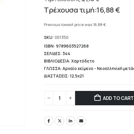
Original
16,88
€
price
Current
was:
price
Previous lowest price was
16,88
€
.
21,10 €.
is:
SKU:
001350
16,88 €.
ISBN: 9789603527268
ΣΕΛΙΔΕΣ: 344
ΒΙΒΛΙΟΔΕΣΙΑ: Χαρτόδετο
ΓΛΩΣΣΑ: Αρχαίο κείμενο - Νεοελληνική μετ
ΔΙΑΣΤΑΣΕΙΣ: 12,5x21
ADD TO CART