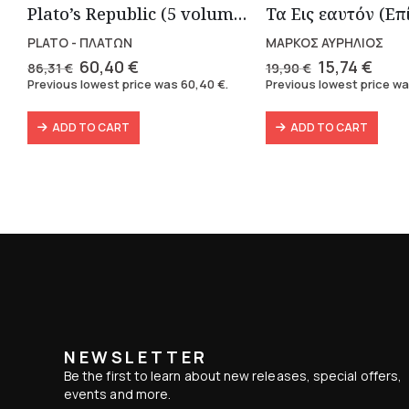
Plato’s Republic (5 volumes)
PLATO - ΠΛΑΤΩΝ
ΜΑΡΚΟΣ ΑΥΡΗΛΙΟΣ
Original
Current
Original
Curr
60,40
€
15,74
€
86,31
€
19,90
€
price
price
price
pric
Previous lowest price was
60,40
€
.
Previous lowest price w
was:
is:
was:
is:
86,31 €.
60,40 €.
19,90 €.
15,74
ADD TO CART
ADD TO CART
NEWSLETTER
Be the first to learn about new releases, special offers,
events and more.