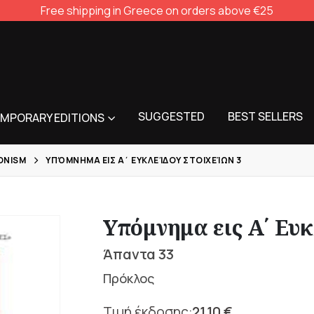
Free shipping in Greece on orders above €25
SUGGESTED
BEST SELLERS
MPORARY EDITIONS
ONISM
ΥΠΌΜΝΗΜΑ ΕΙΣ Α΄ ΕΥΚΛΕΊΔΟΥ ΣΤΟΙΧΕΊΩΝ 3
Υπόμνημα εις Α΄ Ευκ
Άπαντα 33
Πρόκλος
21,10
€