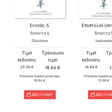
Εννεάς Δ΄
Επιστολαί (συ
Άπαντα 4
Άπαντα 
Πλωτίνος
Ιουλιανό
Original
Current
Original
Current
price
price
price
price
was:
is:
was:
is:
23,30
€
18,64
€
16,60
€
1
23,30 €.
18,64 €.
16,60 €.
13,28 €.
Previous lowest price was
Previous lowest p
18,64
€
.
13,28
€
.
ADD TO CART
ADD TO C