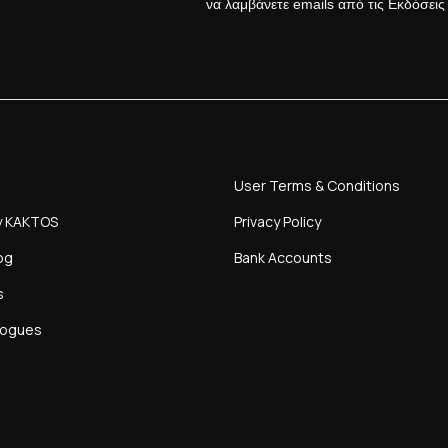
να λαμβάνετε emails από τις Εκδόσει
User Terms & Conditions
y KAKTOS
Privacy Policy
og
Bank Accounts
s
logues