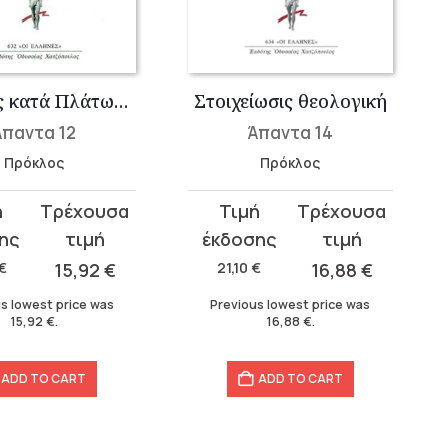
Περί της κατά Πλάτωνα θεολογίας Ε΄
Στοιχείωσις θεολογική
Άπαντα 12
Άπαντα 14
Πρόκλος
Πρόκλος
t
Original
Current
price
price
was:
is:
€
15,92
€
21,10
€
16,88
€
21,10 €.
16,88 €.
s lowest price was
Previous lowest price was
15,92
€
.
16,88
€
.
ADD TO CART
ADD TO CART