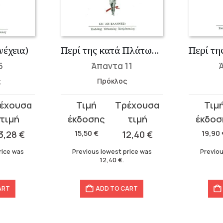
νέχεια)
Περί της κατά Πλάτωνα θεολογίας Δ΄
5
Άπαντα 11
ς
Πρόκλος
Original
Current
Original
Curren
price
price
price
price
was:
is:
was:
is:
3,28
€
15,50
€
12,40
€
19,90
15,50 €.
12,40 €.
19,90 €.
15,92 €.
rice was
Previous lowest price was
Previou
12,40
€
.
ART
ADD TO CART