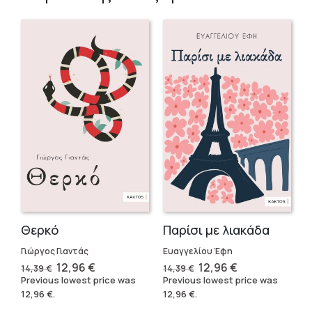
Θερκό
Παρίσι με λιακάδα
Γιώργος Γιαντάς
Ευαγγελίου Έφη
Original
Current
Original
Current
12,96
€
12,96
€
14,39
€
14,39
€
price
price
price
price
Previous lowest price was
Previous lowest price was
was:
is:
was:
is:
12,96
€
.
12,96
€
.
14,39 €.
12,96 €.
14,39 €.
12,96 €.