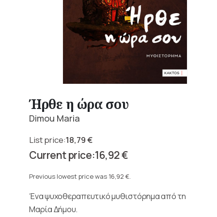
Ήρθε η ώρα σου
Dimou Maria
18,79
€
Original
16,92
€
price
Current
was:
price
Previous lowest price was
16,92
€
.
18,79 €.
is:
Ένα ψυχοθεραπευτικό μυθιστόρημα από τη
16,92 €.
Μαρία Δήμου.