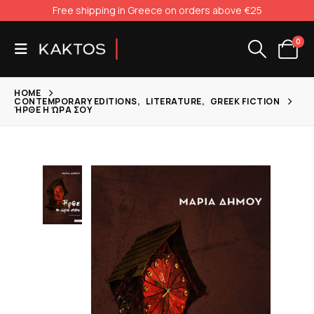
Free shipping in Greece on orders above €25
0
HOME
CONTEMPORARY EDITIONS
,
LITERATURE
,
GREEK FICTION
ΉΡΘΕ Η ΏΡΑ ΣΟΥ