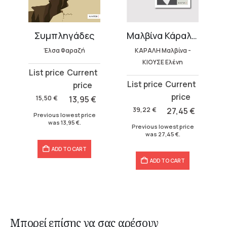
λιακάδα
Συμπληγάδες
Μαλβίνα Κάραλη & «Η Τσαούσα»
Έλσα Φαραζή
ΚΑΡΑΛΗ Μαλβίνα -
ΚΙΟΥΣΕ Ελένη
Original
Current
Original
Current
price
price
price
price
was:
is:
15,50
€
13,95
€
was:
is:
15,50 €.
13,95 €.
39,22
€
27,45
€
Previous lowest price
39,22 €.
27,45 €.
was
13,95
€
.
Previous lowest price
was
27,45
€
.
ADD TO CART
ADD TO CART
Μπορεί επίσης να σας αρέσουν