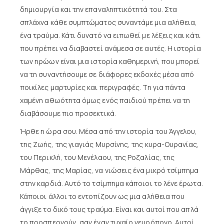
δημιουργία και την επαναληπτικότητά του. Στα
σπλάχνα κάθε συμπτώματος συναντάμε μια αλήθεια,
ένα τραύμα. Κάτι δυνατό να ειπωθεί με λέξεις και κάτι
που πρέπει να διαβαστεί ανάμεσα σε αυτές. Η ιστορία
των ηρώων είναι μια ιστορία καθημερινή, που μπορεί
να τη συναντήσουμε σε διάφορες εκδοχές μέσα από
ποικίλες μαρτυρίες και περιγραφές. Τη για πάντα
χαμένη αθωότητα όμως ενός παιδιού πρέπει να τη
διαβάσουμε πιο προσεκτικά.
Ήρθε η ώρα σου. Μέσα από την ιστορία του Άγγελου,
της Ζωής, της γιαγιάς Μυρσίνης, της κυρα-Ουρανίας,
του Περικλή, του Μενέλαου, της Ροζαλίας, της
Μάρθας, της Μαρίας, να νιώσεις ένα μικρό τσίμπημα
στην καρδιά. Αυτό το τσίμπημα κάποιοι το λένε έρωτα.
Κάποιοι άλλοι το εντοπίζουν ως μια αλήθεια που
άγγιξε το δικό τους τραύμα. Είναι και αυτοί που απλά
το προσπερνούν, σαν έναν τυχαίο νευρόπονο. Αυτοί