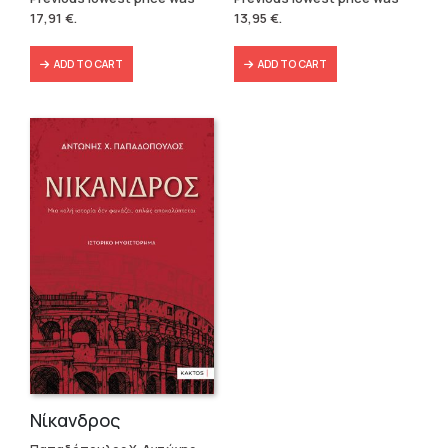
was:
is:
was:
is:
17,91
€
.
13,95
€
.
19,90 €.
17,91 €.
15,50 €.
13,95 €.
ADD TO CART
ADD TO CART
Νίκανδρος