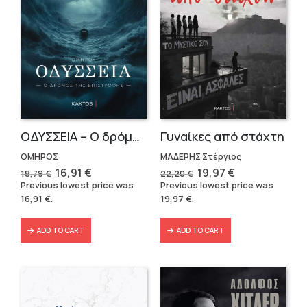
OΔΥΣΣΕΙΑ – Ο δρόμος της επιστροφής
Γυναίκες από στάχτη
ΟΜΗΡΟΣ
ΜΑΔΕΡΗΣ Στέργιος
Original
Current
Original
Current
16,91
€
19,97
€
18,79
€
22,20
€
price
price
price
price
Previous lowest price was
Previous lowest price was
was:
is:
was:
is:
16,91
€
.
19,97
€
.
18,79 €.
16,91 €.
22,20 €.
19,97 €.
ADD TO CART
ADD TO CART