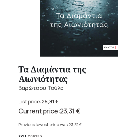
Τα Διαμάντια της
Αιωνιότητας
Βαρώτσου Τούλα
25,81
€
Original
23,31
€
price
Current
was:
price
Previous lowest price was
23,31
€
.
25,81 €.
is:
SKU:
006259