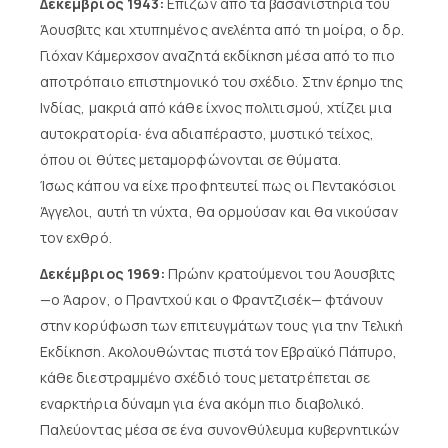
Δεκέμβριος 1943:
Επιζών από τα βασανιστήρια του
Άουσβιτς και χτυπημένος ανελέητα από τη μοίρα, ο δρ.
Γιόχαν Κάμερχσον αναζητά εκδίκηση μέσα από το πιο
αποτρόπαιο επιστημονικό του σχέδιο. Στην έρημο της
Ινδίας, μακριά από κάθε ίχνος πολιτισμού, χτίζει μια
αυτοκρατορία∙ ένα αδιαπέραστο, μυστικό τείχος,
όπου οι θύτες μεταμορφώνονται σε θύματα.
Ίσως κάπου να είχε προφητευτεί πως οι Πεντακόσιοι
Άγγελοι, αυτή τη νύχτα, θα ορμούσαν και θα νικούσαν
τον εχθρό.
Δεκέμβριος 1969:
Πρώην κρατούμενοι του Άουσβιτς
—ο Άαρον, ο Πραντχού και ο Φραντζισέκ— φτάνουν
στην κορύφωση των επιτευγμάτων τους για την Τελική
Εκδίκηση. Ακολουθώντας πιστά τον Εβραϊκό Πάπυρο,
κάθε διεστραμμένο σχέδιό τους μετατρέπεται σε
εναρκτήρια δύναμη για ένα ακόμη πιο διαβολικό.
Παλεύοντας μέσα σε ένα συνονθύλευμα κυβερνητικών