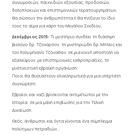
συνωμοσιών, παιχνιδιών εξουσίας, προδοσιών,
δολοπλοκιών και επιστημονικών τερατουργημάτων,
θα σώσουν την ανθρωπότητα ή θα πνίξουν το ίδιο
τους το αίμα για χάρη του Μεγάλου Σχεδίου;
Δεκέμβριος 2015:
Τι μυστήριο συνδέει τη διάσημη
βιολόγο δρ. Τζόχαρσον, τη μυστηριώδη δρ. Μπλέις και
τον πολυμήχανο Τζόναθαν, σε μια κοινή αποστολή να
εξαλείψουν, με επιστημονικές εχθροπραξίες, τη
μυστικιστική εβραϊκή οργάνωση;
Ποιοι θα θυσιαστούν ολοκληρωτικά για μια υπέρτατη
συγχώρεση;
Εβραίοι και ναζί βρίσκονται αντιμέτωποι με την
Ιστορία, σε μια μάχη επιβίωσης για την Τελική
Δικαίωση.
Θεός, άνθρωποι και όντα γίνονται ένα σύμπλεγμα
πολύτιμων πετραδιών…