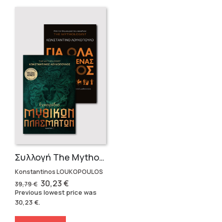
Συλλογή The Mythologist (2 βιβλία)
Konstantinos LOUKOPOULOS
Original
Current
30,23
€
39,79
€
price
price
Previous lowest price was
was:
is:
30,23
€
.
39,79 €.
30,23 €.