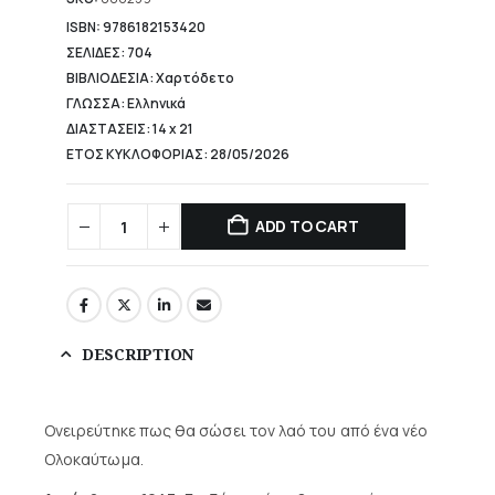
23,31 €.
ISBN: 9786182153420
ΣΕΛΙΔΕΣ: 704
ΒΙΒΛΙΟΔΕΣΙΑ: Χαρτόδετο
ΓΛΩΣΣΑ: Ελληνικά
ΔΙΑΣΤΑΣΕΙΣ: 14 x 21
ΕΤΟΣ ΚΥΚΛΟΦΟΡΙΑΣ: 28/05/2026
ADD TO CART
DESCRIPTION
Ονειρεύτηκε πως θα σώσει τον λαό του από ένα νέο
Ολοκαύτωμα.