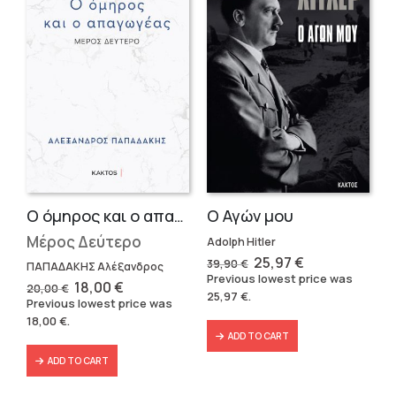
Ο όμηρος και ο απαγωγέας
Ο Αγών μου
Μέρος Δεύτερο
Adolph Hitler
Original
Current
25,97
€
39,90
€
ΠΑΠΑΔΑΚΗΣ Αλέξανδρος
price
price
Previous lowest price was
Original
Current
18,00
€
was:
is:
20,00
€
25,97
€
.
price
price
39,90 €.
25,97 €.
Previous lowest price was
was:
is:
18,00
€
.
20,00 €.
18,00 €.
ADD TO CART
ADD TO CART