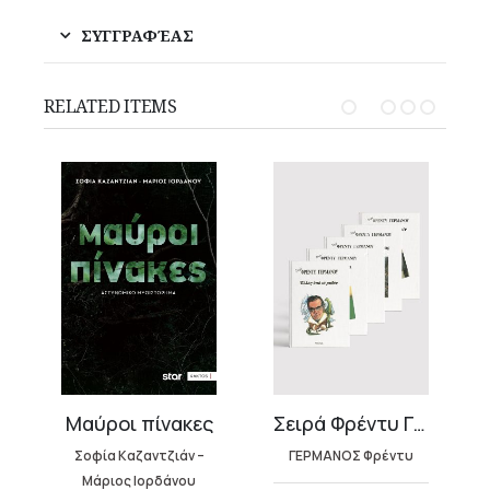
ΣΥΓΓΡΑΦΈΑΣ
RELATED ITEMS
ς
Σειρά Φρέντυ Γερμανός (4 βιβλία)
Κρατς
–
ΓΕΡΜΑΝΟΣ Φρέντυ
ΕΛΕΥΘΕΡΙΑΔΟΥ
Λασκαρίνα