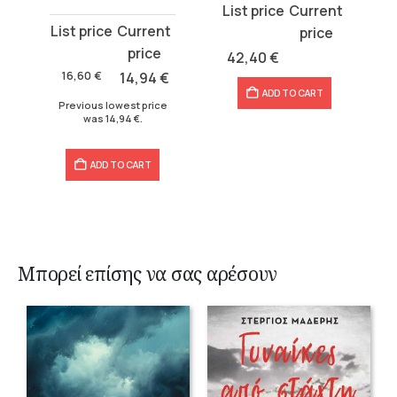
Original
Current
price
price
42,40
€
was:
is:
€
15,50
€
13,95
€
15,50 €.
13,95 €.
ADD TO CART
e
Previous lowest price
was
13,95
€
.
ADD TO CART
Μπορεί επίσης να σας αρέσουν