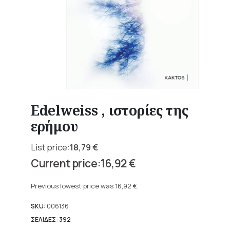
Edelweiss , ιστορίες της
ερήμου
18,79
€
Original
16,92
€
price
Current
was:
price
Previous lowest price was
16,92
€
.
18,79 €.
is:
16,92 €.
SKU:
006136
ΣΕΛΙΔΕΣ: 392