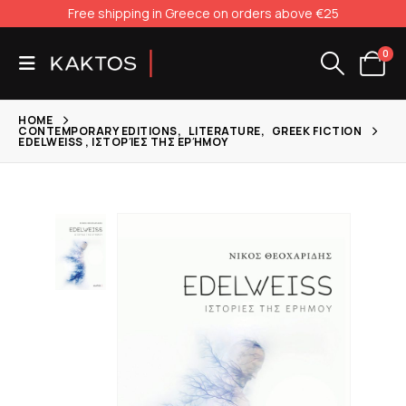
Free shipping in Greece on orders above €25
0
HOME
CONTEMPORARY EDITIONS
,
LITERATURE
,
GREEK FICTION
EDELWEISS , ΙΣΤΟΡΊΕΣ ΤΗΣ ΕΡΉΜΟΥ