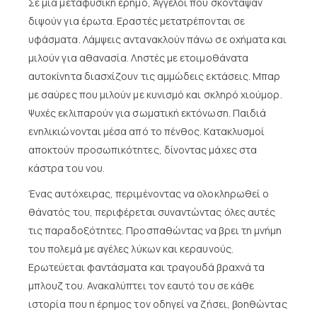
Σε μια μεταφυσική έρημο, Άγγελοι που σκόνταψαν
διψούν για έρωτα. Εραστές μετατρέπονται σε
υφάσματα. Λάμψεις αντανακλούν πάνω σε οχήματα και
μιλούν για αθανασία. Ληστές με ετοιμοθάνατα
αυτοκίνητα διασχίζουν τις αμμώδεις εκτάσεις. Μπαρ
με σαύρες που μιλούν με κυνισμό και σκληρό χιούμορ.
Ψυχές εκλιπαρούν για σωματική εκτόνωση. Παιδιά
ενηλικιώνονται μέσα από το πένθος. Κατακλυσμοί
αποκτούν προσωπικότητες, δίνοντας μάχες στα
κάστρα του νου.
Ένας αυτόχειρας, περιμένοντας να ολοκληρωθεί ο
θάνατός του, περιφέρεται συναντώντας όλες αυτές
τις παραδοξότητες. Προσπαθώντας να βρει τη μνήμη
του πολεμά με αγέλες λύκων και κεραυνούς.
Ερωτεύεται φαντάσματα και τραγουδά βραχνά τα
μπλουζ του. Ανακαλύπτει τον εαυτό του σε κάθε
ιστορία που η έρημος τον οδηγεί να ζήσει, βοηθώντας