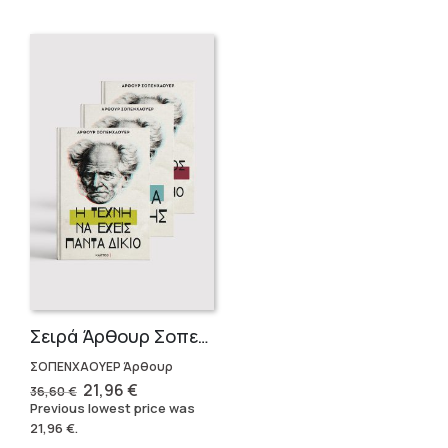
Σειρά Άρθουρ Σοπενχάουερ (3 βιβλία)
ΣΟΠΕΝΧΑΟΥΕΡ Άρθουρ
Original
Current
21,96
€
36,60
€
price
price
Previous lowest price was
was:
is:
21,96
€
.
36,60 €.
21,96 €.