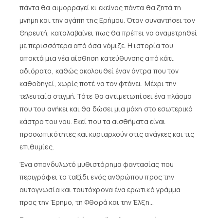
πάντα θα αιμορραγεί κι εκείνος πάντα θα ζητά τη
μνήμη και την αγάπη της Ερήμου. Όταν συναντήσει τον
Θηρευτή, καταλαβαίνει πως θα πρέπει να αναμετρηθεί
με περισσότερα από όσα νόμιζε. Η ιστορία του
αποκτά μια νέα αίσθηση κατεύθυνσης από κάτι
αδιόρατο, καθώς ακολουθεί έναν άντρα που τον
καθοδηγεί, χωρίς ποτέ να τον φτάνει. Μέχρι την
τελευταία στιγμή. Τότε θα αντιμετωπίσει ένα πλάσμα
που του ανήκει και θα δώσει μια μάχη στο εσωτερικό
κάστρο του νου. Εκεί που τα αισθήματα είναι
προσωπικότητες και κυριαρχούν στις ανάγκες και τις
επιθυμίες.
Ένα σπονδυλωτό μυθιστόρημα φαντασίας που
περιγράφει το ταξίδι ενός ανθρώπου προς την
αυτογνωσία και ταυτόχρονα ένα ερωτικό γράμμα
προς την Έρημο, τη Φθορά και την Έλξη…