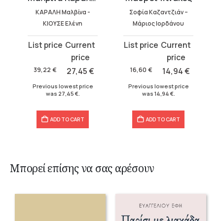
ΚΑΡΑΛΗ Μαλβίνα -
Σοφία Καζαντζιάν –
ΚΙΟΥΣΕ Ελένη
Μάριος Ιορδάνου
Original
Current
Original
Current
price
price
price
price
was:
is:
was:
is:
39,22
€
27,45
€
16,60
€
14,94
€
39,22 €.
27,45 €.
16,60 €.
14,94 €.
Previous lowest price
Previous lowest price
was
27,45
€
.
was
14,94
€
.
ADD TO CART
ADD TO CART
Μπορεί επίσης να σας αρέσουν