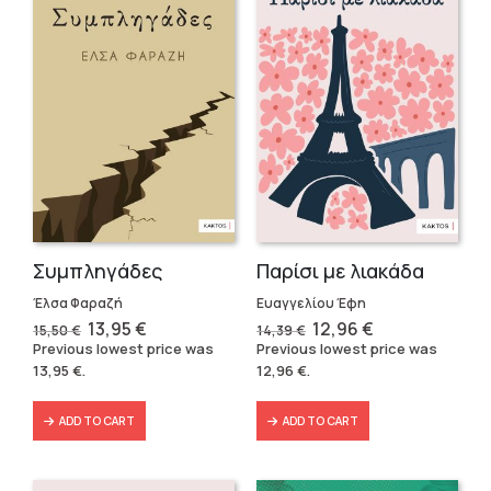
Συμπληγάδες
Παρίσι με λιακάδα
Έλσα Φαραζή
Ευαγγελίου Έφη
Original
Current
Original
Current
13,95
€
12,96
€
15,50
€
14,39
€
price
price
price
price
Previous lowest price was
Previous lowest price was
was:
is:
was:
is:
13,95
€
.
12,96
€
.
15,50 €.
13,95 €.
14,39 €.
12,96 €.
ADD TO CART
ADD TO CART