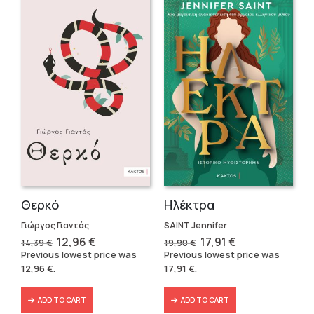
Θερκό
Ηλέκτρα
Γιώργος Γιαντάς
SAINT Jennifer
Original
Current
Original
Current
12,96
€
17,91
€
14,39
€
19,90
€
price
price
price
price
Previous lowest price was
Previous lowest price was
was:
is:
was:
is:
12,96
€
.
17,91
€
.
14,39 €.
12,96 €.
19,90 €.
17,91 €.
ADD TO CART
ADD TO CART