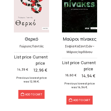
Θερκό
Μαύροι πίνακες
Γιώργος Γιαντάς
Σοφία Καζαντζιάν –
Μάριος Ιορδάνου
Original
Current
Original
Current
price
price
price
price
was:
is:
14,39
€
12,96
€
was:
is:
14,39 €.
12,96 €.
16,60
€
14,94
€
Previous lowest price
16,60 €.
14,94 €.
was
12,96
€
.
Previous lowest price
was
14,94
€
.
ADD TO CART
ADD TO CART