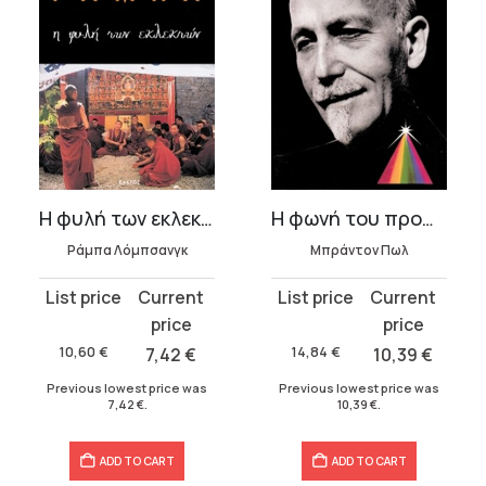
Η φυλή των εκλεκτών
Η φωνή του προφήτη
Ράμπα Λόμπσανγκ
Μπράντον Πωλ
Original
Current
Original
Current
price
price
price
price
was:
is:
was:
is:
10,60
€
7,42
€
14,84
€
10,39
€
10,60 €.
7,42 €.
14,84 €.
10,39 €.
Previous lowest price was
Previous lowest price was
7,42
€
.
10,39
€
.
ADD TO CART
ADD TO CART