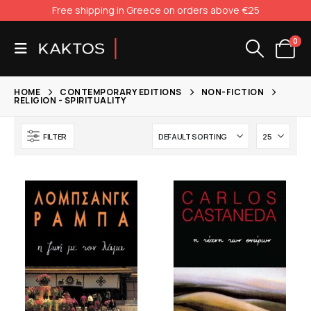
Free shipping in Greece on orders above €25
0
HOME
CONTEMPORARY EDITIONS
NON-FICTION
RELIGION - SPIRITUALITY
FILTER