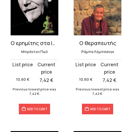
Ο ερημίτης στα Ιμαλάια
Ο θεραπευτής
Μπράντον Πωλ
Ράμπα Λόμπσανγκ
Original
Current
Original
Current
price
price
price
price
was:
is:
was:
is:
10,60
€
7,42
€
10,60
€
7,42
€
10,60 €.
7,42 €.
10,60 €.
7,42 €.
Previous lowest price was
Previous lowest price was
7,42
€
.
7,42
€
.
ADD TO CART
ADD TO CART