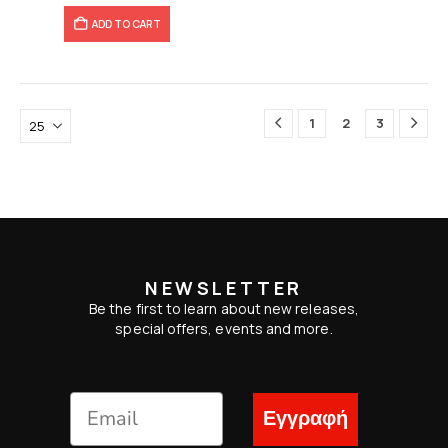
ADD TO CART
1
2
3
NEWSLETTER
Be the first to learn about new releases,
special offers, events and more.
Εγγραφή