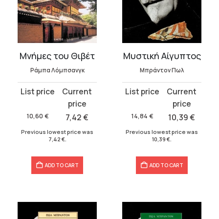
Μνήμες του Θιβέτ
Μυστική Αίγυπτος
Ράμπα Λόμπσανγκ
Μπράντον Πωλ
Original
Current
Original
Current
price
price
price
price
was:
is:
was:
is:
10,60
€
7,42
€
14,84
€
10,39
€
10,60 €.
7,42 €.
14,84 €.
10,39 €.
Previous lowest price was
Previous lowest price was
7,42
€
.
10,39
€
.
ADD TO CART
ADD TO CART