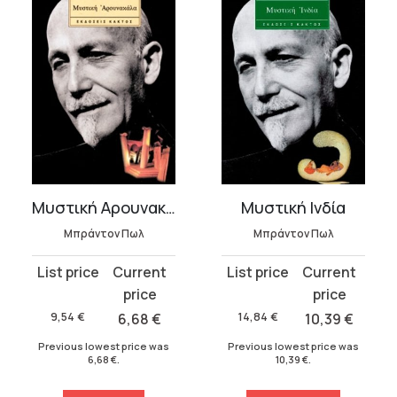
Μυστική Αρουνακάλα
Μυστική Ινδία
Μπράντον Πωλ
Μπράντον Πωλ
Original
Current
Original
Current
price
price
price
price
was:
is:
was:
is:
9,54
€
6,68
€
14,84
€
10,39
€
9,54 €.
6,68 €.
14,84 €.
10,39 €.
Previous lowest price was
Previous lowest price was
6,68
€
.
10,39
€
.