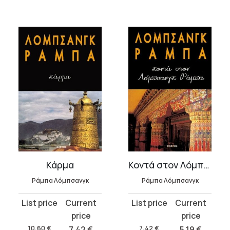
Κάρμα
Κοντά στον Λόμπσανγκ Ράμπα
Ράμπα Λόμπσανγκ
Ράμπα Λόμπσανγκ
Original
Current
Original
Current
price
price
price
price
was:
is:
was:
is:
10,60
€
7,42
€
7,42
€
5,19
€