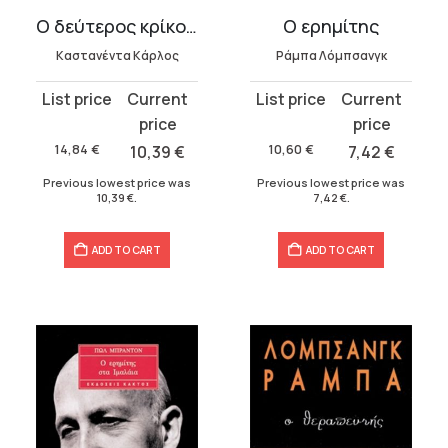
Ο δεύτερος κρίκος δύναμης
Ο ερημίτης
Καστανέντα Κάρλος
Ράμπα Λόμπσανγκ
Original
Current
Original
Current
price
price
price
price
was:
is:
was:
is:
14,84
€
10,39
€
10,60
€
7,42
€
14,84 €.
10,39 €.
10,60 €.
7,42 €.
Previous lowest price was
Previous lowest price was
10,39
€
.
7,42
€
.
ADD TO CART
ADD TO CART