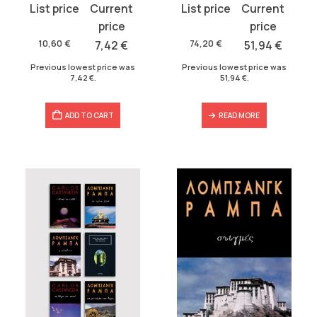
Original
Current
Original
Current
price
price
price
price
was:
is:
was:
is:
10,60
€
7,42
€
74,20
€
51,94
€
10,60 €.
7,42 €.
74,20 €.
51,94 €.
Previous lowest price was
Previous lowest price was
7,42
€
.
51,94
€
.
ADD TO CART
READ MORE