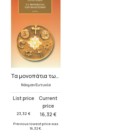
Τα μονοπάτια των πολιτισμών
Νάχμαν Ευτυχία
Original
Current
price
price
was:
is:
23,32
€
16,32
€
23,32 €.
16,32 €.
Previous lowest price was
16,32
€
.