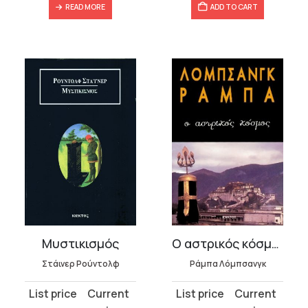
READ MORE
ADD TO CART
Μυστικισμός
Ο αστρικός κόσμος
Στάινερ Ρούντολφ
Ράμπα Λόμπσανγκ
Original
Current
Original
Current