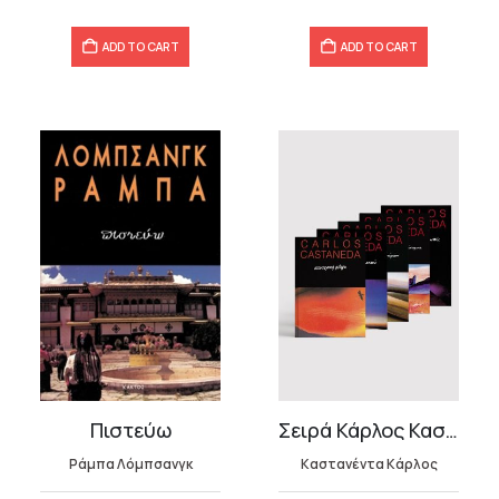
ADD TO CART
ADD TO CART
Πιστεύω
Σειρά Κάρλος Καστανέντα
Ράμπα Λόμπσανγκ
Καστανέντα Κάρλος