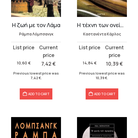
t
Η ζωή με τον Λάμα
Η τέχνη των ονείρων
.
Ράμπα Λόμπσανγκ
Καστανέντα Κάρλος
Original
Current
Original
Current
price
price
price
price
was:
is:
was:
is:
10,60
€
7,42
€
14,84
€
10,39
€
10,60 €.
7,42 €.
14,84 €.
10,39 €.
Previous lowest price was
Previous lowest price was
7,42
€
.
10,39
€
.
ADD TO CART
ADD TO CART