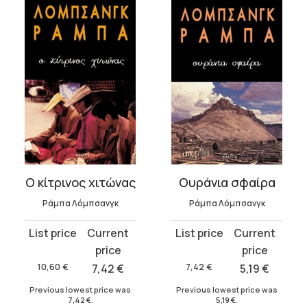
Ο κίτρινος χιτώνας
Ουράνια σφαίρα
Ράμπα Λόμπσανγκ
Ράμπα Λόμπσανγκ
Original
Current
Original
Current
price
price
price
price
was:
is:
was:
is:
10,60
€
7,42
€
7,42
€
5,19
€
10,60 €.
7,42 €.
7,42 €.
5,19 €.
Previous lowest price was
Previous lowest price was
7,42
€
.
5,19
€
.