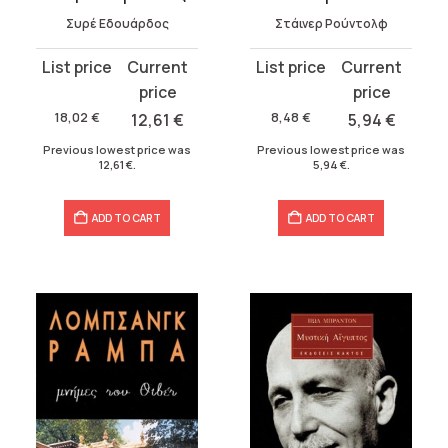
Συρέ Εδουάρδος
Στάινερ Ρούντολφ
Original
Current
Original
Current
price
price
price
price
was:
is:
was:
is:
18,02
€
12,61
€
8,48
€
5,94
€
18,02 €.
12,61 €.
8,48 €.
5,94 €.
Previous lowest price was
Previous lowest price was
12,61
€
.
5,94
€
.
ADD TO CART
ADD TO CART