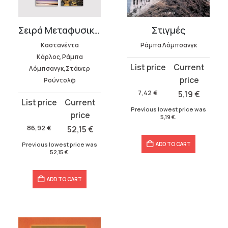
Σειρά Μεταφυσική και Σύγχρονη Ζωή (7 τόμοι)
Στιγμές
Καστανέντα
Ράμπα Λόμπσανγκ
Κάρλος,Ράμπα
Original
Current
Λόμπσανγκ,Στάινερ
price
price
Ρούντολφ
was:
is:
7,42
€
5,19
€
Original
Current
7,42 €.
5,19 €.
Previous lowest price was
price
price
5,19
€
.
was:
is:
86,92
€
52,15
€
86,92 €.
52,15 €.
ADD TO CART
Previous lowest price was
52,15
€
.
ADD TO CART