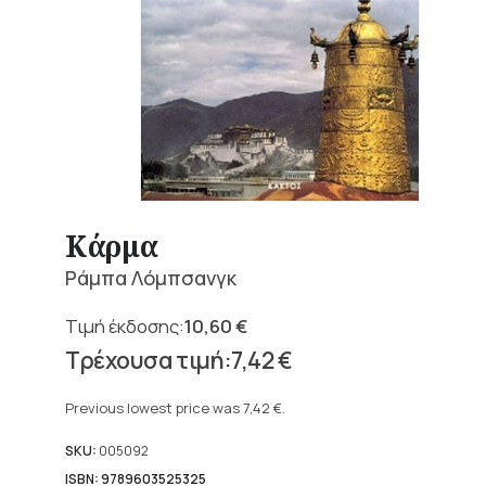
Κάρμα
Ράμπα Λόμπσανγκ
10,60
€
Original
7,42
€
price
Current
was:
price
Previous lowest price was
7,42
€
.
10,60 €.
is:
7,42 €.
SKU:
005092
ISBN: 9789603525325