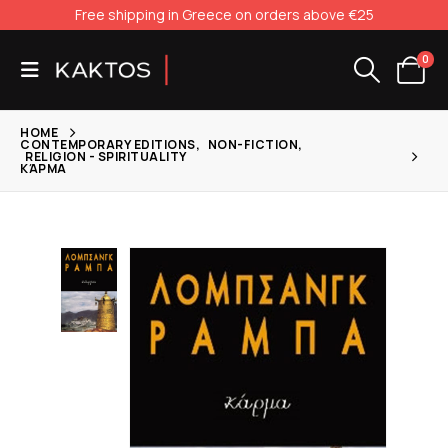
Free shipping in Greece on orders above €25
0
HOME
CONTEMPORARY EDITIONS
,
NON-FICTION
,
RELIGION - SPIRITUALITY
ΚΆΡΜΑ