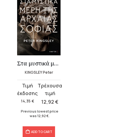
Στα μυστικά μέρη της αρχαίας σοφίας
KINGSLEY Peter
Original
Current
price
price
was:
is:
14,35
€
12,92
€
14,35 €.
12,92 €.
Previous lowest price
was
12,92
€
.
ADD TO CART