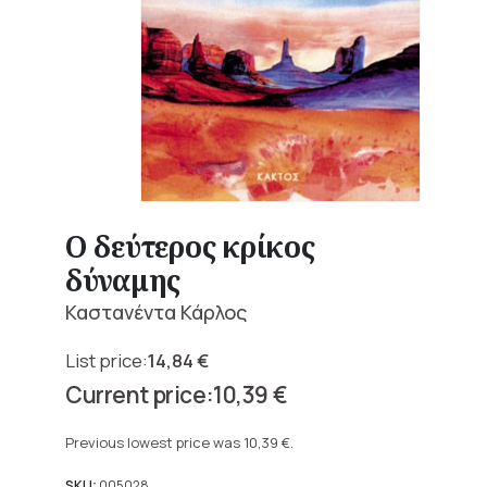
Ο δεύτερος κρίκος
δύναμης
Καστανέντα Κάρλος
14,84
€
Original
10,39
€
price
Current
was:
price
Previous lowest price was
10,39
€
.
14,84 €.
is:
SKU:
005028