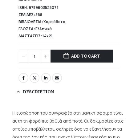
10,39 €.
ISBN: 9789603525073
ΣΕΛΙΔΕΣ: 368
ΒΙΒΛΙΟΔΕΣΙΑ: Χαρτόδετο
ΓΛΩΣΣΑ: Ελληνικά
ΔΙΑΣΤΑΣΕΙΣ: 14x21
ADD TO CART
DESCRIPTION
Η εισχώρηση του συγγραφέα στη μαγική σφαίρα είναι
αυτή τη φορά πιο βαθιά από ποτέ. Οι δοκιμασίες στις
οποίες υποβάλλεται, σκληρές όσο να εξαντλήσουν τα
όρια της λογικής, του ανακαλύπτουν έναν κόσμο πιο