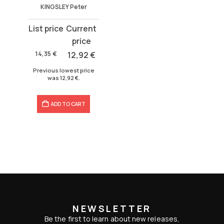
KINGSLEY Peter
Original
Current
price
price
was:
is:
14,35
€
12,92
€
14,35 €.
12,92 €.
Previous lowest price
was
12,92
€
.
ADD TO CART
NEWSLETTER
Be the first to learn about new releases,