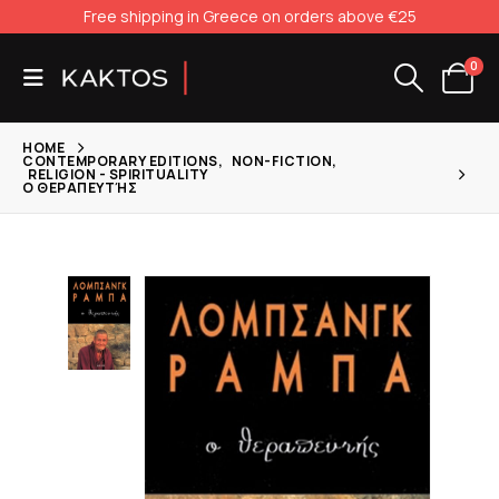
Free shipping in Greece on orders above €25
0
HOME
CONTEMPORARY EDITIONS
,
NON-FICTION
,
RELIGION - SPIRITUALITY
Ο ΘΕΡΑΠΕΥΤΉΣ