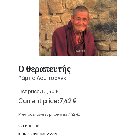
Ο θεραπευτής
Ράμπα Λόμπσανγκ
10,60
€
Original
7,42
€
price
Current
was:
price
Previous lowest price was
7,42
€
.
10,60 €.
is:
7,42 €.
SKU:
005081
ISBN: 9789603525219