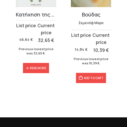
Κατήχηση της Καθολικής Εκκλησίας
Βούδας
Σεμενόφ Μαρκ
Original
Current
price
price
Original
Current
ϊν
was:
is:
46,64
€
32,65
€
price
price
46,64 €.
32,65 €.
was:
is:
Previous lowest price
14,84
€
10,39
€
was
32,65
€
.
14,84 €.
10,39 €.
Previous lowest price
was
10,39
€
.
READ MORE
ADD TO CART