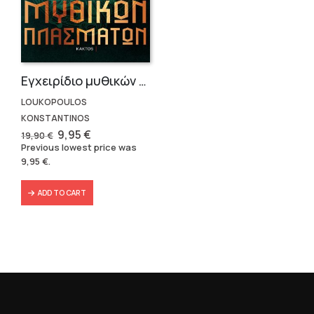
Εγχειρίδιο μυθικών πλασμάτων.
LOUKOPOULOS
KONSTANTINOS
Original
Current
9,95
€
19,90
€
price
price
Previous lowest price was
was:
is:
9,95
€
.
19,90 €.
9,95 €.
ADD TO CART