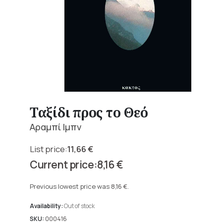
Ταξίδι προς το Θεό
Αραμπί Ιμπν
11,66
€
Original
8,16
€
price
Current
was:
price
Previous lowest price was
8,16
€
.
11,66 €.
is:
8,16 €.
Availability:
Out of stock
SKU:
000416