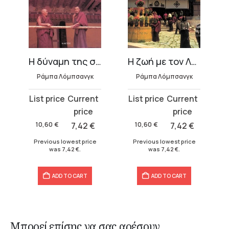
γα
Η δύναμη της σοφίας
Η ζωή με τον Λάμα
Ράμπα Λόμπσανγκ
Ράμπα Λόμπσανγκ
Original
Current
Original
Current
price
price
price
price
was:
is:
was:
is:
10,60
€
7,42
€
10,60
€
7,42
€
10,60 €.
7,42 €.
10,60 €.
7,42 €.
Previous lowest price
Previous lowest price
was
7,42
€
.
was
7,42
€
.
ADD TO CART
ADD TO CART
Μπορεί επίσης να σας αρέσουν