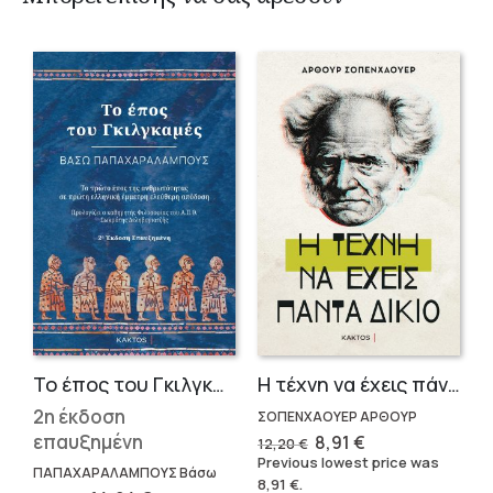
Το έπος του Γκιλγκαμές
Η τέχνη να έχεις πάντα δίκαιο
2η έκδοση
ΣΟΠΕΝΧΑΟΥΕΡ ΑΡΘΟΥΡ
επαυξημένη
Original
Current
8,91
€
12,20
€
price
price
Previous lowest price was
was:
is:
ΠΑΠΑΧΑΡΑΛΑΜΠΟΥΣ Βάσω
8,91
€
.
12,20 €.
8,91 €.