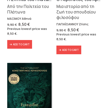
Από την Πολιτεία του
Μια ιστορία από τη
Πλάτωνα
ζωή του σπουδαίου
φιλοσόφου
ΜΑΞΙΜΟΥ Αθηνά
Original
Current
8,50
€
ΠΑΠΑΪΩΑΝΝΟΥ Ζήσης
9,90
€
price
price
Previous lowest price was
Original
Current
8,50
€
9,90
€
was:
is:
price
price
8,50
€
.
Previous lowest price was
9,90 €.
8,50 €.
was:
is:
8,50
€
.
9,90 €.
8,50 €.
ADD TO CART
ADD TO CART