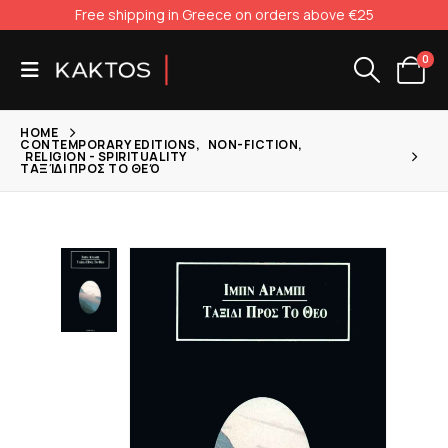
Free shipping in Greece on orders above €25
0
HOME
CONTEMPORARY EDITIONS
,
NON-FICTION
,
RELIGION - SPIRITUALITY
ΤΑΞΊΔΙ ΠΡΟΣ ΤΟ ΘΕΌ