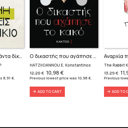
Η τέχνη να έχεις πάντα δίκαιο
Ο δικαστής που αγάπησε το κακό
Αναρχία 
Ρ
HATZIIOANNOU E. Konstantinos
The Rabbit 
nt
Original
Current
Ori
10,98
€
11
12,20
€
13,29
€
price
price
pri
as
8,91
€
.
Previous lowest price was
10,98
€
.
Previous low
was:
is:
wa
.
12,20 €.
10,98 €.
13,
ADD TO CART
ADD TO 