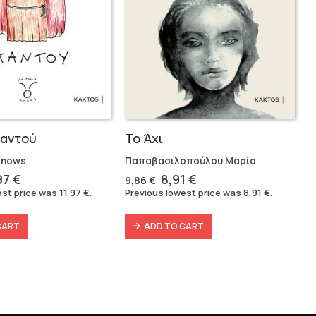
παντού
Το Άχι
Knows
Παπαβασιλοπούλου Μαρία
ginal
Current
Original
Current
,97
€
8,91
€
9,86
€
ce
price
price
price
est price was
11,97
€
.
Previous lowest price was
8,91
€
.
s:
is:
was:
is:
29 €.
11,97 €.
9,86 €.
8,91 €.
CART
ADD TO CART