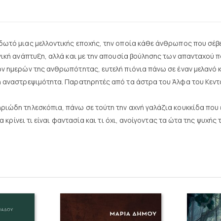
ιδωτό μιας μελλοντικής εποχής, την οποία κάθε άνθρωπος που σέβε
ογική ανάπτυξη, αλλά και με την απουσία βούλησης των απανταχού π
ων ημερών της ανθρωπότητας, ευτελή πιόνια πάνω σε έναν μελανό 
κή αναστρεψιμότητα. Παρατηρητές από τα άστρα του Άλφα του Κεντ
ηριώδη τηλεσκόπια, πάνω σε τούτη την αχνή γαλάζια κουκκίδα που
ι να κρίνει τι είναι φαντασία και τι όχι, ανοίγοντας τα ώτα της 