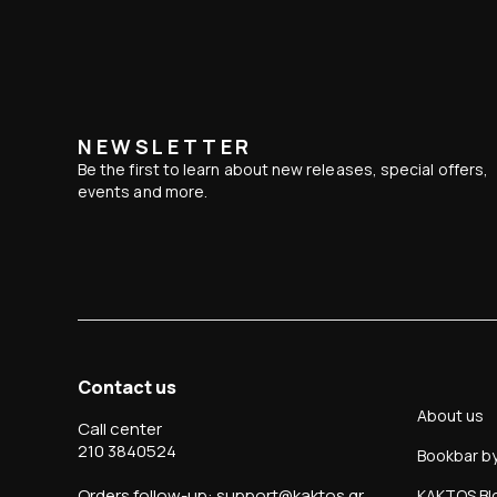
NEWSLETTER
Be the first to learn about new releases, special offers,
events and more.
Contact us
About us
Call center
210 3840524
Bookbar b
Orders follow-up: support@kaktos.gr
KAKTOS Bl