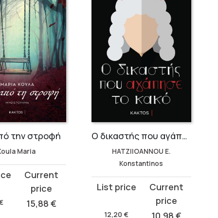
πό την στροφή
Ο δικαστής που αγάπησε το κακό
Koula Maria
HATZIIOANNOU E.
Konstantinos
t
Original
Current
price
price
€
15,88
€
was:
is:
12,20
€
10,98
€