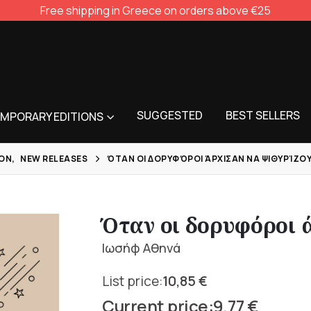
Free shipping in Greece on orders above €25
SUGGESTED
BEST SELLERS
MPORARY EDITIONS
ION
,
NEW RELEASES
ΌΤΑΝ ΟΙ ΔΟΡΥΦΌΡΟΙ ΆΡΧΙΣΑΝ ΝΑ ΨΙΘΥΡΊΖΟ
Όταν οι δορυφόροι 
Ιωσήφ Αθηνά
10,85
€
Original
9,77
€