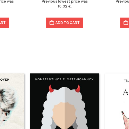
rice was
Previous lowest price was
Previou
16,92
€
.
ART
ADD TO CART