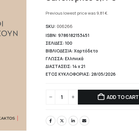
price
Current
was:
price
Previous lowest price was
9,81
€
.
10,85 €.
is:
SKU:
006266
9,77 €.
ISBN: 9786182153451
ΣΕΛΙΔΕΣ: 100
ΒΙΒΛΙΟΔΕΣΙΑ: Χαρτόδετο
ΓΛΩΣΣΑ: Ελληνικά
ΔΙΑΣΤΑΣΕΙΣ: 14 x 21
ΕΤΟΣ ΚΥΚΛΟΦΟΡΙΑΣ: 28/05/2026
ADD TO CART