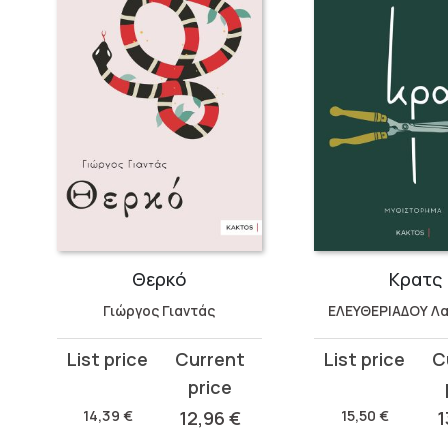
Θερκό
Κρατς
Γιώργος Γιαντάς
ΕΛΕΥΘΕΡΙΑΔΟΥ Λα
Original
Current
Original
Current
price
price
price
price
was:
is:
was:
is:
14,39
€
12,96
€
15,50
€
1
14,39 €.
12,96 €.
15,50 €.
13,95 €.