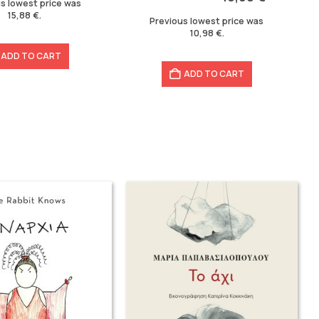
s lowest price was
12,20 €.
10,98 €.
15,88
€
.
Previous lowest price was
10,98
€
.
ADD TO CART
ADD TO CART