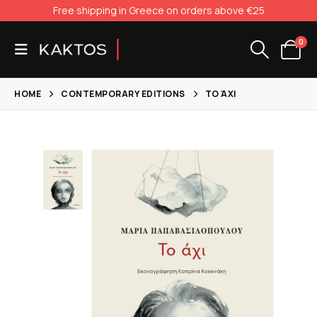
Free shipping in Greece on orders above €25
0
HOME
CONTEMPORARY EDITIONS
ΤΟ ΆΧΙ