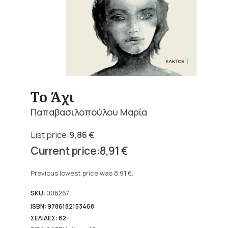
Το Άχι
Παπαβασιλοπούλου Μαρία
9,86
€
Original
8,91
€
price
Current
was:
price
Previous lowest price was
8,91
€
.
9,86 €.
is:
8,91 €.
SKU:
006267
ISBN: 9786182153468
ΣΕΛΙΔΕΣ: 82