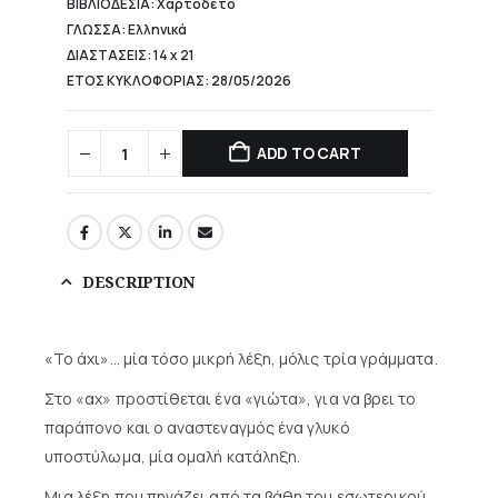
ΒΙΒΛΙΟΔΕΣΙΑ: Χαρτόδετο
ΓΛΩΣΣΑ: Ελληνικά
ΔΙΑΣΤΑΣΕΙΣ: 14 x 21
ΕΤΟΣ ΚΥΚΛΟΦΟΡΙΑΣ: 28/05/2026
ADD TO CART
DESCRIPTION
«Το άχι»… μία τόσο μικρή λέξη, μόλις τρία γράμματα.
Στο «αχ» προστίθεται ένα «γιώτα», για να βρει το
παράπονο και ο αναστεναγμός ένα γλυκό
υποστύλωμα, μία ομαλή κατάληξη.
Μια λέξη που πηγάζει από τα βάθη του εσωτερικού