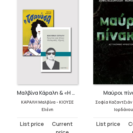
Μαλβίνα Κάραλη & «Η Τσαούσα»
Μαύροι πίν
ΚΑΡΑΛΗ Μαλβίνα - ΚΙΟΥΣΕ
Σοφία Καζαντζιάν
Ελένη
Ιορδάνου
Original
Current
Original
Current
price
price
price
price