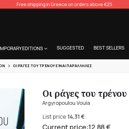
Free shipping in Greece on orders above €25
SUGGESTED
BEST SELLERS
MPORARY EDITIONS
ION
ΟΙ ΡΆΓΕΣ ΤΟΥ ΤΡΈΝΟΥ ΕΊΝΑΙ ΠΑΡΆΛΛΗΛΕΣ
Οι ράγες του τρένου
Argyropoulou Voula
14,31
€
Original
12,88
€