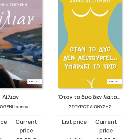
Λίλιαν
Όταν το δυο δεν λειτουργεί…υπάρχει το τρίο
GGENI Ioanna
ΣΓΟΥΡΟΣ ΔΙΟΝΥΣΗΣ
t
Original
Current
price
price
was:
is: