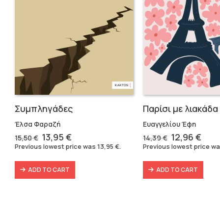
Συμπληγάδες
Παρίσι με λιακάδα
Έλσα Φαραζή
Ευαγγελίου Έφη
Original
Current
Original
Cur
13,95
€
12,96
€
15,50
€
14,39
€
price
price
price
pric
Previous lowest price was
13,95
€
.
Previous lowest price w
was:
is:
was:
is:
15,50 €.
13,95 €.
14,39 €.
12,9
ADD TO CART
ADD TO CART