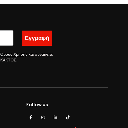
Εγγραφή
ς
Όρους Χρήσης
και συναινείτε
ς ΚΑΚΤΟΣ.
Follow us