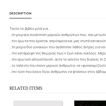
DESCRIPTION
Τούτο το βιβλίο μιλά για…
…τη μοιραία συνάντηση μερικών ανθρώπων που, σαν μετωπικ
…τον έρωτα που έρχεται απρόσμενα και μας χτυπά κατακούτελ
…τη μοίρα δύο γυναικών που αγάπησαν λάθος άντρες για να 
…την κατάρριψη της θεωρίας πως η ζωή κάνει κύκλους. Μερι
…την ερωτική απογοήτευση, αυτό το ασετόν που διαλύει τη 
…το ταλέντο που έχουν μερικοί άνθρωποι να «ψυχανεμίζοντ
…την τύχη που έχουν λίγοι άνθρωποι να φτάσουν στον έβδομο
RELATED ITEMS