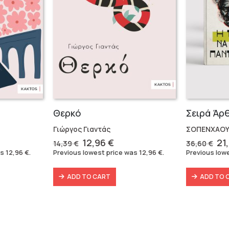
Θερκό
Γιώργος Γιαντάς
ΣΟΠΕΝΧΑΟΥ
rent
Original
Current
Or
12,96
€
21
14,39
€
36,60
€
e
price
price
pr
as
12,96
€
.
Previous lowest price was
12,96
€
.
Previous low
was:
is:
wa
6 €.
14,39 €.
12,96 €.
36
ADD TO CART
ADD TO 