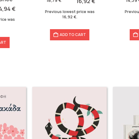
18,79
€
16,92
€
14,39
18,79 €.
16,92 €.
14,39 €.
12,95 €.
4,94
€
Previous lowest price was
Previou
16,92
€
.
rice was
ADD TO CART
ART