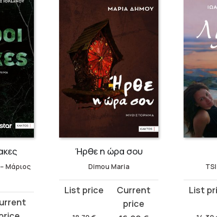
ακες
Ήρθε η ώρα σου
 – Μάριος
Dimou Maria
TSI
Original
Current
Original
Curren
price
price
price
price
was:
is:
was:
is: