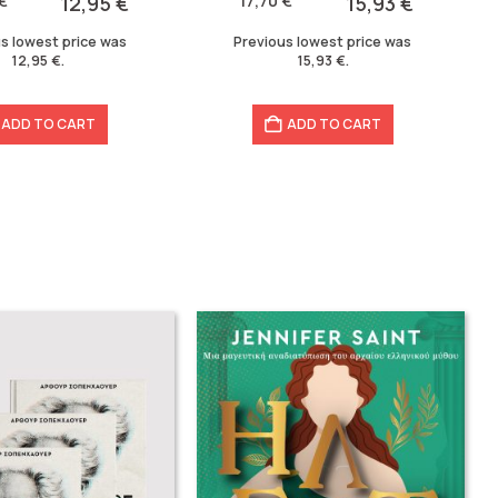
€
12,95
€
17,70
€
15,93
€
17,70 €.
15,93 €.
s lowest price was
Previous lowest price was
12,95
€
.
15,93
€
.
ADD TO CART
ADD TO CART