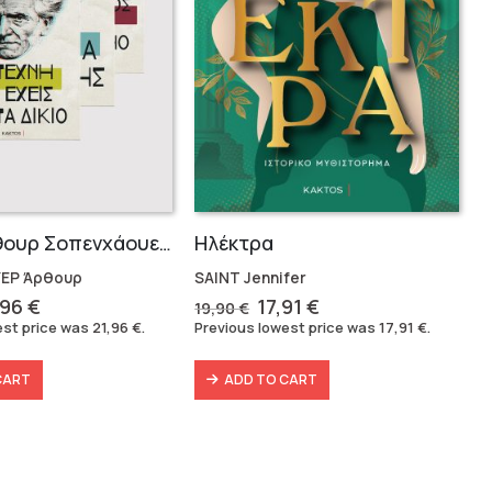
Σειρά Άρθουρ Σοπενχάουερ (3 βιβλία)
Ηλέκτρα
ΕΡ Άρθουρ
SAINT Jennifer
iginal
Current
Original
Current
,96
€
17,91
€
19,90
€
ice
price
price
price
est price was
21,96
€
.
Previous lowest price was
17,91
€
.
s:
is:
was:
is:
,60 €.
21,96 €.
19,90 €.
17,91 €.
CART
ADD TO CART