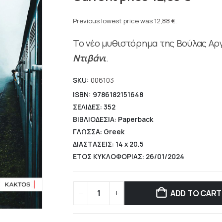
price
Current
was:
price
Previous lowest price was
12,88
€
.
14,31 €.
is:
Το νέο μυθιστόρημα της Βούλας Αρ
12,88 €.
Ντιβάνι
.
SKU:
006103
ISBN: 9786182151648
ΣΕΛΙΔΕΣ: 352
ΒΙΒΛΙΟΔΕΣΙΑ: Paperback
ΓΛΩΣΣΑ: Greek
ΔΙΑΣΤΑΣΕΙΣ: 14 x 20.5
ΕΤΟΣ ΚΥΚΛΟΦΟΡΙΑΣ: 26/01/2024
ADD TO CART