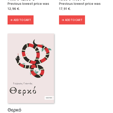
price
price
price
price
Previous lowest price was
Previous lowest price was
was:
is:
was:
is:
12,96
€
.
17,91
€
.
14,39 €.
12,96 €.
19,90 €.
17,91 €.
ADD TO CART
ADD TO CART
Θερκό