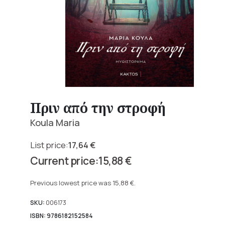
Πριν από την στροφή
Koula Maria
17,64
€
Original
15,88
€
price
Current
was:
price
Previous lowest price was
15,88
€
.
17,64 €.
is:
15,88 €.
SKU:
006173
ISBN: 9786182152584