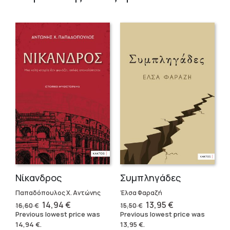
Νίκανδρος
Συμπληγάδες
Παπαδόπουλος Χ. Αντώνης
Έλσα Φαραζή
Original
Current
Original
Current
14,94
€
13,95
€
16,60
€
15,50
€
price
price
price
price
Previous lowest price was
Previous lowest price was
was:
is:
was:
is:
14,94
€
.
13,95
€
.
16,60 €.
14,94 €.
15,50 €.
13,95 €.