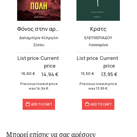
ία)
Φόνος στην αρχαία ακρόπολη
Κρατς
Δαλαμπίρα-Κίπριγλη
ΕΛΕΥΘΕΡΙΑΔΟΥ
Σίσσυ
Λασκαρίνα
Original
Current
Original
Current
price
price
price
price
was:
is:
was:
is:
16,60
€
14,94
€
15,50
€
13,95
€
16,60 €.
14,94 €.
15,50 €.
13,95 €.
Previous lowest price
Previous lowest price
was
14,94
€
.
was
13,95
€
.
ADD TO CART
ADD TO CART
Μπορεί επίσης να σας αρέσουν