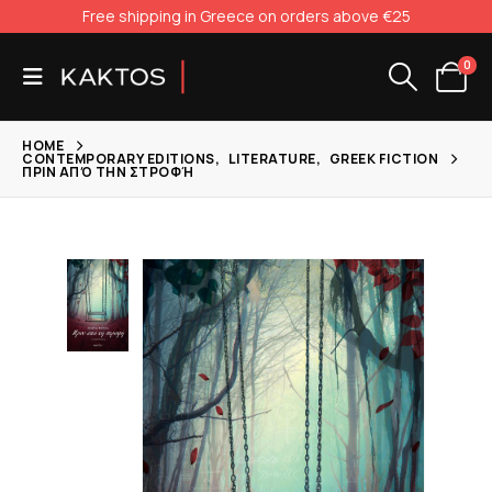
Free shipping in Greece on orders above €25
0
HOME
CONTEMPORARY EDITIONS
,
LITERATURE
,
GREEK FICTION
ΠΡΙΝ ΑΠΌ ΤΗΝ ΣΤΡΟΦΉ