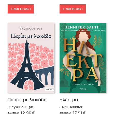
ADD TO CART
ADD TO CART
Παρίσι με λιακάδα
Ηλέκτρα
Ευαγγελίου Έφη
SAINT Jennifer
Original
Current
Original
Current
12,96
€
17,91
€
14,39
€
19,90
€