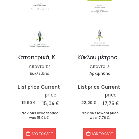
κών Ε΄, ΣΤ΄)
Κατοπτρικά, Κατατομή κανόνος
Κύκλου μέτρησις, Περί κωνοειδέων και σφαιροειδέων
Άπαντα 12
Άπαντα 2
Ευκλείδης
Αρχιμήδης
Original
Current
Original
Current
price
price
price
price
was:
is:
was:
is:
18,80
€
15,04
€
22,20
€
17,76
€
18,80 €.
15,04 €.
22,20 €.
17,76 €.
Previous lowest price
Previous lowest price
was
15,04
€
.
was
17,76
€
.
ADD TO CART
ADD TO CART