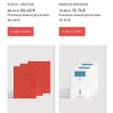
PLATO - ΠΛΑΤΩΝ
ΜΑΡΚΟΣ ΑΥΡΗΛΙΟΣ
Original
Current
Original
Current
60,40
€
15,74
€
86,31
€
19,90
€
price
price
price
price
Previous lowest price was
Previous lowest price was
was:
is:
was:
is:
60,40
€
.
15,74
€
.
86,31 €.
60,40 €.
19,90 €.
15,74 €.
ADD TO CART
ADD TO CART