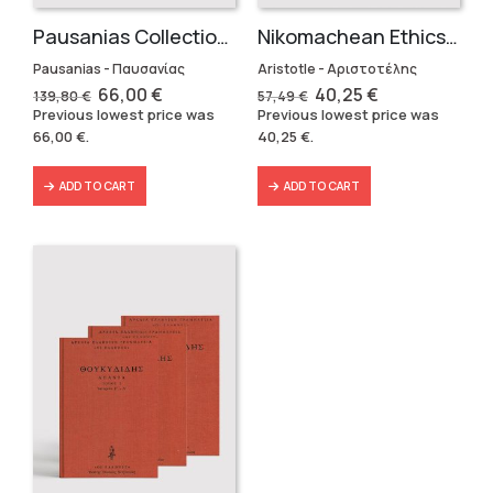
Pausanias Collection – Hardbound (3 volumes)
Nikomachean Ethics (3 volumes)
Pausanias - Παυσανίας
Aristotle - Αριστοτέλης
Original
Current
Original
Current
66,00
€
40,25
€
139,80
€
57,49
€
price
price
price
price
Previous lowest price was
Previous lowest price was
was:
is:
was:
is:
66,00
€
.
40,25
€
.
139,80 €.
66,00 €.
57,49 €.
40,25 €.
ADD TO CART
ADD TO CART