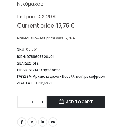
Νικόμαχος
22,20
€
Original
17,76
€
price
Current
was:
price
Previous lowest price was
17,76
€
.
22,20 €.
is:
17,76 €.
SKU:
001381
ISBN: 9789603528401
ΣΕΛΙΔΕΣ: 512
ΒΙΒΛΙΟΔΕΣΙΑ: Χαρτόδετο
ΓΛΩΣΣΑ: Αρχαίο κείμενο - Νεοελληνική μετάφραση
ΔΙΑΣΤΑΣΕΙΣ: 12,5x21
ADD TO CART