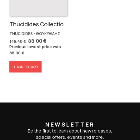
Thucidides Collection – Hardbound Edition (4 volumes)
THUCIDIDES - ΘΟΥΚΥΔΙΔΗΣ
Original
Current
88,00
€
146,40
€
price
price
Previous lowest price was
was:
is:
88,00
€
.
146,40 €.
88,00 €.
ADD TO CART
NEWSLETTER
Be the first to learn about new releases,
special offers, events and more.