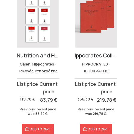
Nutrition and Health Collection (6 volumes)
Ippocrates Collection – Hardbound Edition
Galen, Hippocrates -
HIPPOCRATES -
Γαληνός, Ιπποκράτης
ΙΠΠΟΚΡΑΤΗΣ
Original
Current
Original
Current
price
price
price
price
was:
is:
was:
is:
119,70
€
83,79
€
366,30
€
219,78
€
119,70 €.
83,79 €.
366,30 €.
219,78 €.
Previous lowest price
Previous lowest price
was
83,79
€
.
was
219,78
€
.
ADD TO CART
ADD TO CART