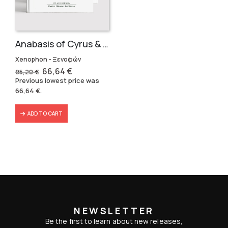
Anabasis of Cyrus & Cyropaedia (5 volumes)
Xenophon - Ξενοφών
Original
Current
66,64
€
95,20
€
price
price
Previous lowest price was
was:
is:
66,64
€
.
95,20 €.
66,64 €.
ADD TO CART
NEWSLETTER
Be the first to learn about new releases,