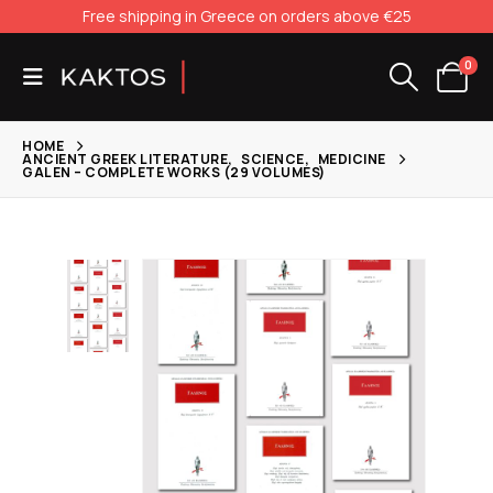
Free shipping in Greece on orders above €25
0
HOME
ANCIENT GREEK LITERATURE
,
SCIENCE
,
MEDICINE
GALEN – COMPLETE WORKS (29 VOLUMES)