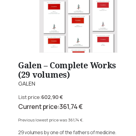
Galen – Complete Works
(29 volumes)
GALEN
602,90
€
Original
361,74
€
price
Current
was:
price
Previous lowest price was
361,74
€
.
602,90 €.
is:
29 volumes by one of the fathers of medicine.
361,74 €.