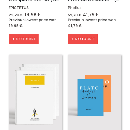
EPICTETUS
Photius
Original
Current
Original
Current
19,98
€
41,79
€
22,20
€
59,70
€
price
price
price
price
Previous lowest price was
Previous lowest price was
was:
is:
was:
is:
19,98
€
.
41,79
€
.
22,20 €.
19,98 €.
59,70 €.
41,79 €.
ADD TO CART
ADD TO CART