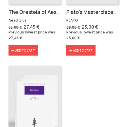
The Oresteia of Aeschylus (3 volumes)
Plato’s Masterpieces (2 volumes)
Aeschylus
PLATO
Original
Current
Original
Current
27,45
€
23,00
€
36,60
€
29,80
€
price
price
price
price
Previous lowest price was
Previous lowest price was
was:
is:
was:
is:
27,45
€
.
23,00
€
.
36,60 €.
27,45 €.
29,80 €.
23,00 €.
ADD TO CART
ADD TO CART