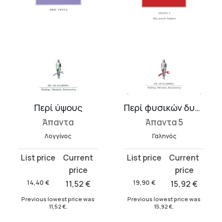
Περί ύψους
Περί φυσικών δυνάμεων
Άπαντα
Άπαντα 5
Λογγίνος
Γαληνός
Original
Current
Original
Current
price
price
price
price
was:
is:
was:
is:
14,40
€
11,52
€
19,90
€
15,92
€
14,40 €.
11,52 €.
19,90 €.
15,92 €.
Previous lowest price was
Previous lowest price was
11,52
€
.
15,92
€
.