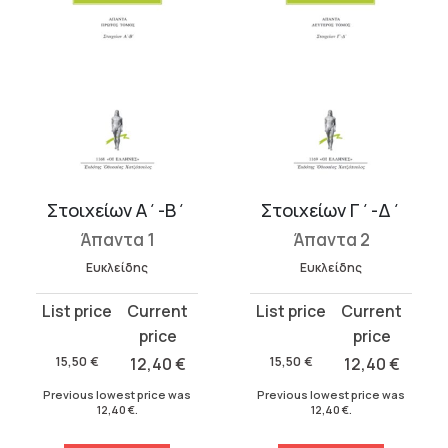
Στοιχείων Α΄-Β΄
Στοιχείων Γ΄-Δ΄
Άπαντα 1
Άπαντα 2
Ευκλείδης
Ευκλείδης
Original
Current
Original
Current
price
price
price
price
was:
is:
was:
is:
15,50
€
12,40
€
15,50
€
12,40
€
15,50 €.
12,40 €.
15,50 €.
12,40 €.
Previous lowest price was
Previous lowest price was
12,40
€
.
12,40
€
.