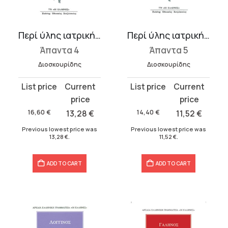
t
Περί ύλης ιατρικής Δ΄
Περί ύλης ιατρικής Ε΄
Άπαντα 4
Άπαντα 5
.
Διοσκουρίδης
Διοσκουρίδης
Original
Current
Original
Current
price
price
price
price
was:
is:
was:
is:
16,60
€
13,28
€
14,40
€
11,52
€
16,60 €.
13,28 €.
14,40 €.
11,52 €.
Previous lowest price was
Previous lowest price was
13,28
€
.
11,52
€
.
ADD TO CART
ADD TO CART