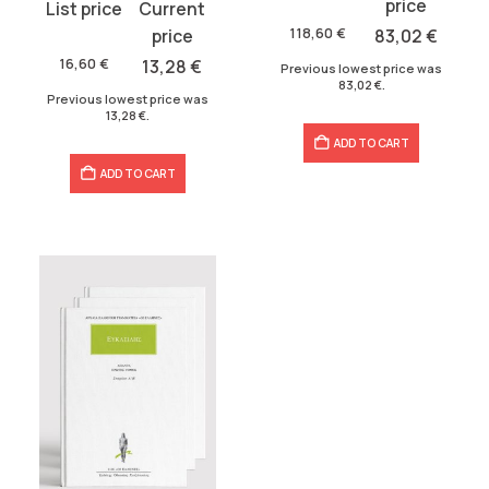
price
price
Original
Current
was:
is:
price
price
118,60
€
83,02
€
118,60 €.
83,02 €.
was:
is:
16,60
€
13,28
€
Previous lowest price was
83,02
€
.
16,60 €.
13,28 €.
Previous lowest price was
13,28
€
.
ADD TO CART
ADD TO CART