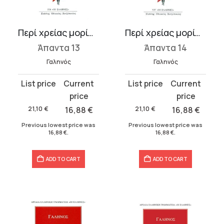
Περί χρείας μορίων Η΄-Ι΄
Περί χρείας μορίων ΙΑ΄-ΙΓ΄
Άπαντα 13
Άπαντα 14
Γαληνός
Γαληνός
Original
Current
Original
Current
price
price
price
price
was:
is:
was:
is:
21,10
€
16,88
€
21,10
€
16,88
€
21,10 €.
16,88 €.
21,10 €.
16,88 €.
Previous lowest price was
Previous lowest price was
16,88
€
.
16,88
€
.
ADD TO CART
ADD TO CART