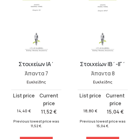
Στοιχείων ΙΑ΄
Στοιχείων ΙΒ΄-ΙΓ΄
Άπαντα 7
Άπαντα 8
Ευκλείδης
Ευκλείδης
Original
Current
Original
Current
price
price
price
price
was:
is:
was:
is:
14,40
€
11,52
€
18,80
€
15,04
€
14,40 €.
11,52 €.
18,80 €.
15,04 €.
Previous lowest price was
Previous lowest price was
11,52
€
.
15,04
€
.