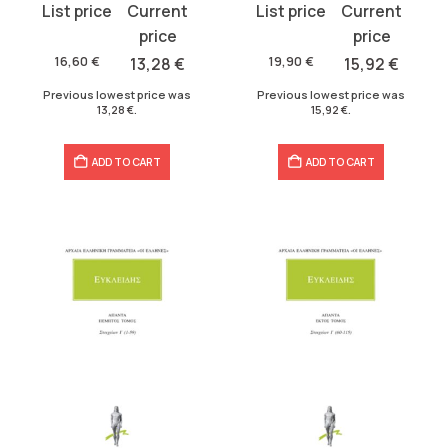
Original
Current
Original
Current
price
price
price
price
was:
is:
was:
is:
16,60
€
13,28
€
19,90
€
15,92
€
16,60 €.
13,28 €.
19,90 €.
15,92 €.
Previous lowest price was
Previous lowest price was
13,28
€
.
15,92
€
.
ADD TO CART
ADD TO CART