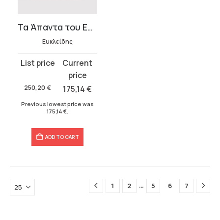
Τα Άπαντα του Ευκλείδη
Ευκλείδης
Original
Current
price
price
was:
is:
250,20
€
175,14
€
250,20 €.
175,14 €.
Previous lowest price was
175,14
€
.
ADD TO CART
…
1
2
5
6
7