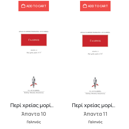
ADD TO CART
ADD TO CART
Περί χρείας μορίων Α΄-Γ΄
Περί χρείας μορίων Δ΄, Ε΄
Άπαντα 10
Άπαντα 11
Γαληνός
Γαληνός