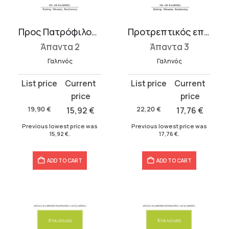
Προς Πατρόφιλον περί συστάσεως ιατρικής, Τέχνη ιατρική
Προτρεπτικός επ’ ιατρικήν, Περί της αρίστης διδασκαλίας, Ότι ο άρ...
Άπαντα 2
Άπαντα 3
Γαληνός
Γαληνός
Original
Current
Original
Current
price
price
price
price
was:
is:
was:
is:
19,90
€
15,92
€
22,20
€
17,76
€
19,90 €.
15,92 €.
22,20 €.
17,76 €.
Previous lowest price was
Previous lowest price was
15,92
€
.
17,76
€
.
ADD TO CART
ADD TO CART