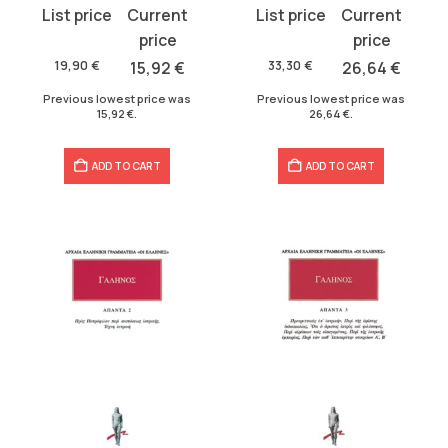
Original
Current
Original
Current
price
price
price
price
was:
is:
was:
is:
19,90
€
15,92
€
33,30
€
26,64
€
19,90 €.
15,92 €.
33,30 €.
26,64 €.
Previous lowest price was
Previous lowest price was
15,92
€
.
26,64
€
.
ADD TO CART
ADD TO CART