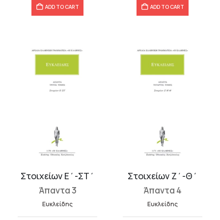
ADD TO CART
ADD TO CART
Στοιχείων Ε΄-ΣΤ΄
Στοιχείων Ζ΄-Θ΄
Άπαντα 3
Άπαντα 4
Ευκλείδης
Ευκλείδης