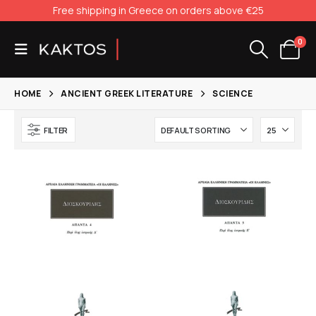
Free shipping in Greece on orders above €25
0
HOME
ANCIENT GREEK LITERATURE
SCIENCE
FILTER