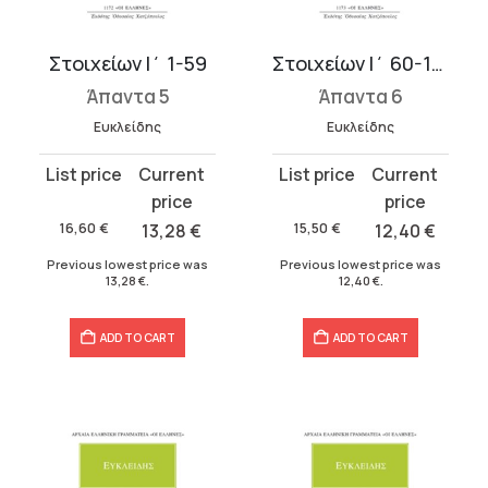
Στοιχείων Ι΄ 1-59
Στοιχείων Ι΄ 60-115
Άπαντα 5
Άπαντα 6
Ευκλείδης
Ευκλείδης
Original
Current
Original
Current
price
price
price
price
was:
is:
was:
is:
16,60
€
13,28
€
15,50
€
12,40
€
16,60 €.
13,28 €.
15,50 €.
12,40 €.
Previous lowest price was
Previous lowest price was
13,28
€
.
12,40
€
.
ADD TO CART
ADD TO CART