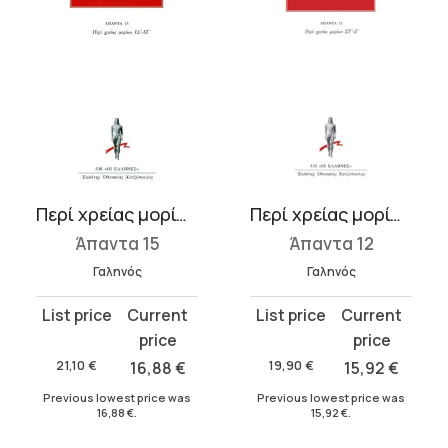
Περί χρείας μορίων ΙΔ΄-ΙΖ΄
Περί χρείας μορίων ΣΤ΄, Ζ΄
Άπαντα 15
Άπαντα 12
Γαληνός
Γαληνός
Original
Current
Original
Current
price
price
price
price
was:
is:
was:
is:
21,10
€
16,88
€
19,90
€
15,92
€
21,10 €.
16,88 €.
19,90 €.
15,92 €.
Previous lowest price was
Previous lowest price was
16,88
€
.
15,92
€
.