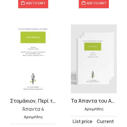
ADD TO CART
ADD TO CART
Στομάχιον, Περί των μηχανικών θεωρημάτων προς Ερατοσθένην έφοδος
Τα Άπαντα του Αρχιμήδη (6 τόμοι)
Άπαντα 4
Αρχιμήδης
Αρχιμήδης
Original
Current