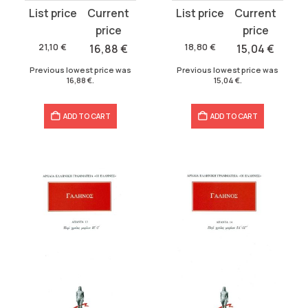
Original
Current
Original
Current
price
price
price
price
was:
is:
was:
is:
21,10
€
16,88
€
18,80
€
15,04
€
21,10 €.
16,88 €.
18,80 €.
15,04 €.
Previous lowest price was
Previous lowest price was
16,88
€
.
15,04
€
.
ADD TO CART
ADD TO CART