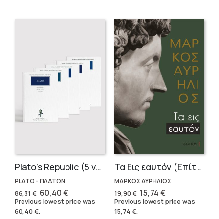
Plato’s Republic (5 volumes)
Τα Εις εαυτόν (Επίτομο) – Μάρκος Αυρήλιος
PLATO - ΠΛΑΤΩΝ
ΜΑΡΚΟΣ ΑΥΡΗΛΙΟΣ
Original
Current
Original
Current
60,40
€
15,74
€
86,31
€
19,90
€
price
price
price
price
Previous lowest price was
Previous lowest price was
was:
is:
was:
is:
60,40
€
.
15,74
€
.
86,31 €.
60,40 €.
19,90 €.
15,74 €.