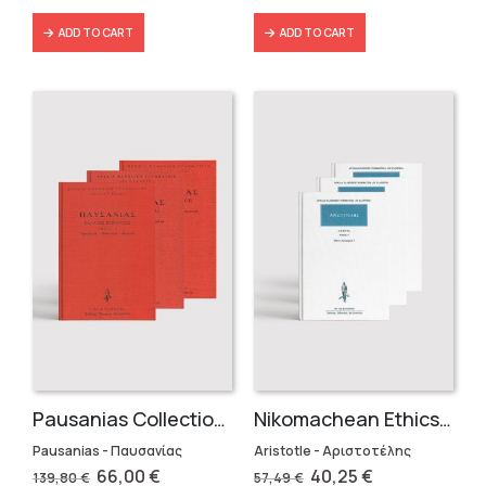
ADD TO CART
ADD TO CART
Pausanias Collection – Hardbound (3 volumes)
Nikomachean Ethics (3 volumes)
Pausanias - Παυσανίας
Aristotle - Αριστοτέλης
Original
Current
Original
Current
66,00
€
40,25
€
139,80
€
57,49
€