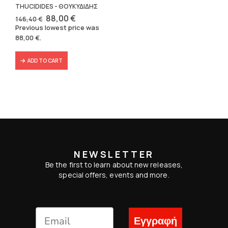
THUCIDIDES - ΘΟΥΚΥΔΙΔΗΣ
Original
Current
88,00
€
146,40
€
price
price
Previous lowest price was
was:
is:
88,00
€
.
146,40 €.
88,00 €.
ADD TO CART
NEWSLETTER
Be the first to learn about new releases,
special offers, events and more.
Εγγραφή