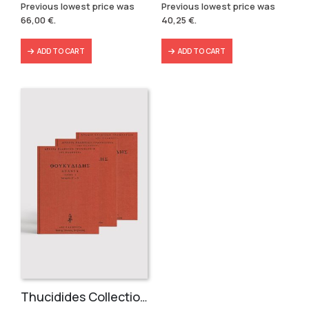
price
price
price
price
Previous lowest price was
Previous lowest price was
was:
is:
was:
is:
66,00
€
.
40,25
€
.
139,80 €.
66,00 €.
57,49 €.
40,25 €.
ADD TO CART
ADD TO CART
Thucidides Collection – Hardbound Edition (4 volumes)