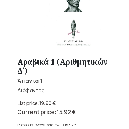
Αραβικά 1 (Αριθμητικών
Δ΄)
Άπαντα 1
Διόφαντος
19,90
€
Original
15,92
€
price
Current
was:
price
Previous lowest price was
15,92
€
.
19,90 €.