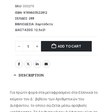
is:
15,92 €.
SKU:
000279
ISBN: 9789603522812
ΣΕΛΙΔΕΣ: 288
ΒΙΒΛΙΟΔΕΣΙΑ: Χαρτόδετο
ΔΙΑΣΤΑΣΕΙΣ: 12,5x21
ADD TO CART
DESCRIPTION
Για πρώτη φορά στα μεταφρασμένο στα Ελληνικά το
κείμενο του Δ΄ βιβλίου των Αριθμητικών του
Διόφαντου, το οποίο σώζεται μέσω αραβικής
μετάφρασης. Τα Αριθμητικά του Διόφαντου είναι το