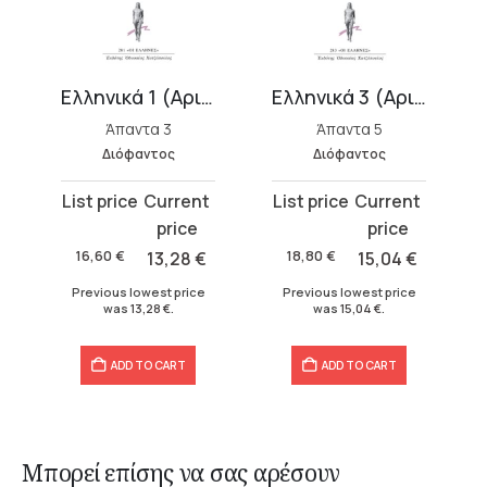
αριθμητικά
Ελληνικά 1 (Αριθμητικών Α΄, Β΄)
Ελληνικά 3 (Αριθμητικών Ε΄, ΣΤ΄)
Άπαντα 3
Άπαντα 5
Διόφαντος
Διόφαντος
Original
Current
Original
Current
price
price
price
price
was:
is:
was:
is:
16,60
€
13,28
€
18,80
€
15,04
€
16,60 €.
13,28 €.
18,80 €.
15,04 €.
Previous lowest price
Previous lowest price
was
13,28
€
.
was
15,04
€
.
ADD TO CART
ADD TO CART
Μπορεί επίσης να σας αρέσουν