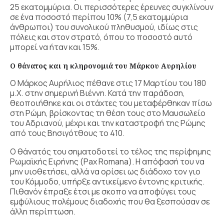
25 εκατομμύρια. Οι περισσότερες έρευνες συγκλίνουν
σε ένα ποσοστό περίπου 10% (7,5 εκατομμύρια
άνθρωποι) του συνολικού πληθυσμού, ιδίως στις
πόλεις και στον στρατό, όπου το ποσοστό αυτό
μπορεί να ήταν και 15%.
Ο θάνατος και η κληρονομιά του Μάρκου Αυρηλίου
Ο Μάρκος Αυρήλιος πέθανε στις 17 Μαρτίου του 180
μ.Χ. στην σημερινή Βιέννη. Κατά την παράδοση,
θεοποιήθηκε και οι στάχτες του μεταφέρθηκαν πίσω
στη Ρώμη, βρίσκοντας τη θέση τους στο Μαυσωλείο
του Αδριανού, μέχρι και την καταστροφή της Ρώμης
από τους Βησιγότθους το 410.
Ο θάνατός του σηματοδοτεί το τέλος της περίφημης
Ρωμαϊκής Ειρήνης (Pax Romana). Η απόφασή του να
μην υιοθετήσει, αλλά να ορίσει ως διάδοχο τον γιο
του Κόμμοδο, υπήρξε αντικείμενο έντονης κριτικής.
Πιθανόν έπραξε έτσι με σκοπο να αποφύγει τους
εμφύλιους πολέμους διαδοχής που θα ξεσπούσαν σε
άλλη περίπτωση.