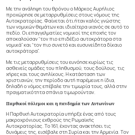
Με την ανάληψη του θρόνου ο Μάρκος Αυρήλιος
προχώρησε σε μεταρρυθμίσεις στους νόμους της
Αυτοκρατορίας. Φαίνεται ότι ήταν καλός γνώστης
των νομικών θεμάτων και ιδιαίτερα ικανός σε αυτό το
πεδίο. Οι επαγγελματίες νομικοί της εποχής τον
αποκαλούσαν “τον πιο επιδέξιο αυτοκράτορα στα
νομικά” και “τον πιο συνετό και ευσυνείδητα δίκαιο
αυτοκράτορα”.
Με τις μεταρρυθμίσεις του ευνόησε κυρίως τις
ασθενείς ομάδες του πληθυσμού, τους δούλους, τις
χήρες και τους ανηλίκους. Η κατάσταση των
χριστιανών, την περίοδο αυτή παρέμεινε η ίδια,
δηλαδή ο νόμος επέβαλε την τιμωρία τους, αλλά στην
πραγματικότητα σπάνια τιμωρούνταν.
Παρθικοί πόλεμοι και η πανδημία των Αντωνίνων
Η Παρθική Αυτοκρατορία υπήρξε ένας από τους
μακροχρόνιους εχθρούς της Ρωμαϊκής
Αυτοκρατορίας. Το 161, έχοντας ανακτήσει τις
δυνάμεις της, εισέβαλε στη Συρία και την Αρμενία. Τον