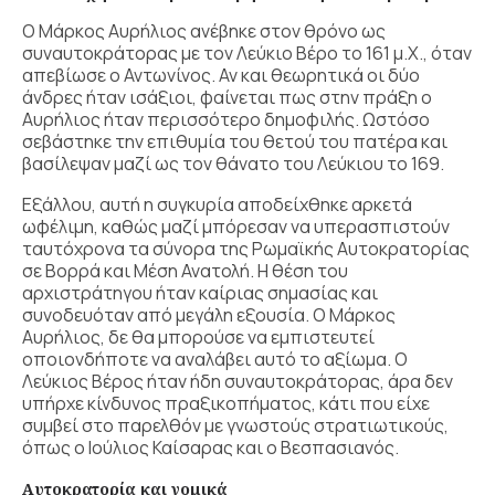
Ο Μάρκος Αυρήλιος ανέβηκε στον θρόνο ως
συναυτοκράτορας με τον Λεύκιο Βέρο το 161 μ.Χ., όταν
απεβίωσε ο Αντωνίνος. Αν και θεωρητικά οι δύο
άνδρες ήταν ισάξιοι, φαίνεται πως στην πράξη ο
Αυρήλιος ήταν περισσότερο δημοφιλής. Ωστόσο
σεβάστηκε την επιθυμία του θετού του πατέρα και
βασίλεψαν μαζί ως τον θάνατο του Λεύκιου το 169.
Εξάλλου, αυτή η συγκυρία αποδείχθηκε αρκετά
ωφέλιμη, καθώς μαζί μπόρεσαν να υπερασπιστούν
ταυτόχρονα τα σύνορα της Ρωμαϊκής Αυτοκρατορίας
σε Βορρά και Μέση Ανατολή. Η θέση του
αρχιστράτηγου ήταν καίριας σημασίας και
συνοδευόταν από μεγάλη εξουσία. Ο Μάρκος
Αυρήλιος, δε θα μπορούσε να εμπιστευτεί
οποιονδήποτε να αναλάβει αυτό το αξίωμα. Ο
Λεύκιος Βέρος ήταν ήδη συναυτοκράτορας, άρα δεν
υπήρχε κίνδυνος πραξικοπήματος, κάτι που είχε
συμβεί στο παρελθόν με γνωστούς στρατιωτικούς,
όπως ο Ιούλιος Καίσαρας και ο Βεσπασιανός.
Αυτοκρατορία και νομικά