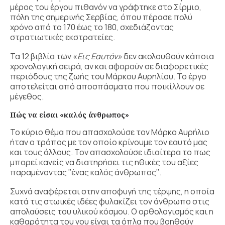
μέρος του έργου πιθανόν να γράφτηκε στο Σίρμιο,
πόλη της σημερινής Σερβίας, όπου πέρασε πολύ
χρόνο από το 170 έως το 180, σχεδιάζοντας
στρατιωτικές εκστρατείες.
Τα 12 βιβλία των «
Εις Εαυτόν
»
δεν ακολουθούν κάποια
χρονολογική σειρά, αν και αφορούν σε διαφορετικές
περιόδους της ζωής του Μάρκου Αυρηλίου. Το έργο
αποτελείται από αποσπάσματα που ποικίλλουν σε
μέγεθος.
Πώς να είσαι «καλός άνθρωπος»
Το κύριο θέμα που απασχολούσε τον Μάρκο Αυρήλιο
ήταν ο τρόπος με τον οποίο κρίνουμε τον εαυτό μας
και τους άλλους. Τον απασχολούσε ιδιαίτερα το πως
μπορεί κανείς να διατηρήσει τις ηθικές του αξίες
παραμένοντας ‘’ένας καλός άνθρωπος’’.
Συχνά αναφέρεται στην αποφυγή της τέρψης, η οποία
κατά τις στωικές ιδέες φυλακίζει τον άνθρωπο στις
απολαύσεις του υλικού κόσμου. Ο ορθολογισμός και η
καθαρότητα του νου είναι τα όπλα που βοηθούν