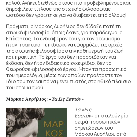
καλού. Ανήκει διεθνώς στους πιο προβεβλημένους και
δημοφιλείς τίτλους της στωικής φιλοσοφίας,
ωστόσο δεν γράφτηκε για να διαβαστεί από άλλους!
Πράγματι, ο Μάρκος Αυρήλιος δεν δίδαξε ποτέ τη
στωική φιλοσοφία, όπως έκανε, για παράδειγμα, ο
Επίκτητος. Το ενδιαφέρον του για τον στωικισμό
ήταν πρακτικό – επιδίωκε να εφαρμόζει τις αρχές
της στωικής φιλοσοφίας στην καθημερινή του ζωή
και πρακτική. Το έργο του δεν προοριζόταν για
έκδοση, δεν ήταν διδακτικό εγχειρίδιο, δεν το
θεωρούσε «φιλοσοφικό έργο». Ήταν τα προσωπικά
του ημερολόγια, μέσω των οποίων προέτρεπε τον
ίδιο του τον εαυτό να μένει πιστός στο ηθικό πλαίσιο
του στωικισμού.
Μάρκος Αυρήλιος:
«
Τα Εις Εαυτόν
»
Τα
«
Εις
Εαυτόν
»
αποτελούν μία
σειρά προσωπικών
σημειώσεων του
Μάρκου Αυρήλιου από