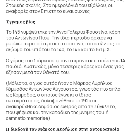
Στωικής σχολής. Στα ημερολόγιά του εξάλλου, οι
αναφορές στον Επίκτητο είναι συχνές
Έγγαμος βίος
Το 145 νυμφεύτηκε την Άννα Γαλερία Φαυστίνα, κόρη
του Αντωνίνου Πίου. Την ίδια περίοδο άρχισε να
μετέχει περισσότερο και στα κοινά, αποκτώντας το
αξίωμα του υπάτου το 140, το 145 και το 161 μ.Χ.
Ο γάμος του διήρκησε τριάντα χρόνια και απέκτησε 14
παιδιά. Δυστυχώς, μόνο τέσσερις κόρες και ένας γιος
έζησαν μετά τον θάνατό του.
(Μάλιστα, ο γιος αυτός ήταν ο Μάρκος Αυρήλιος
Κόμμοδος Αντωνίνος Αύγουστος, γνωστός πιο απλά
ως Κόμμοδος, ο οποίος έγινε κι ο ίδιος
αυτοκράτορας, δολοφονήθηκε το 192 και
ανακηρύχθηκε δημόσιος εχθρός από τη Σύγκλητο,
που ψήφισε και την καταδίκη της μνήμης του ή
damnatio memoriae).
Η διαδοχή του Μάρκου Αυρήλιου στην αυτοκρατορία