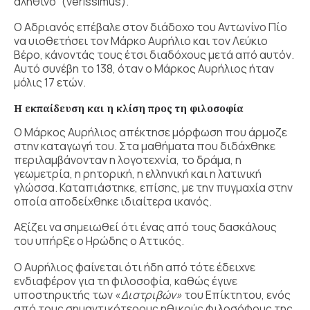
αληθινό” (verissimus).
Ο Αδριανός επέβαλε στον διάδοχο του Αντωνίνο Πίο
να υιοθετήσει τον Μάρκο Αυρήλιο και τον Λεύκιο
Βέρο, κάνοντάς τους έτσι διαδόχους μετά από αυτόν.
Αυτό συνέβη το 138, όταν ο Μάρκος Αυρήλιος ήταν
μόλις 17 ετών.
Η εκπαίδευση και η κλίση προς τη φιλοσοφία
Ο Μάρκος Αυρήλιος απέκτησε μόρφωση που άρμοζε
στην καταγωγή του. Στα μαθήματα που διδάχθηκε
περιλαμβάνονταν η λογοτεχνία, το δράμα, η
γεωμετρία, η ρητορική, η ελληνική και η λατινική
γλώσσα. Καταπιάστηκε, επίσης, με την πυγμαχία στην
οποία αποδείχθηκε ιδιαίτερα ικανός.
Αξίζει να σημειωθεί ότι ένας από τους δασκάλους
του υπήρξε ο Ηρώδης ο Αττικός.
Ο Αυρήλιος φαίνεται ότι ήδη από τότε έδειχνε
ενδιαφέρον για τη φιλοσοφία, καθώς έγινε
υποστηρικτής των «
Διατριβών
»
του Επίκτητου, ενός
από τους σημαντικότερους ηθικούς φιλοσόφους της