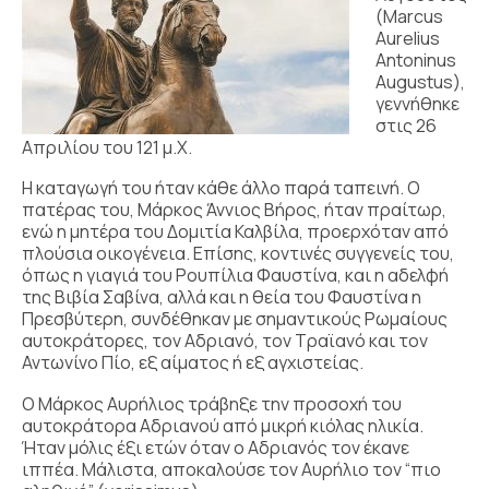
(Marcus
Aurelius
Antoninus
Augustus),
γεννήθηκε
στις 26
Απριλίου του 121 μ.Χ.
Η καταγωγή του ήταν κάθε άλλο παρά ταπεινή. Ο
πατέρας του, Μάρκος Άννιος Βήρος, ήταν πραίτωρ,
ενώ η μητέρα του Δομιτία Καλβίλα, προερχόταν από
πλούσια οικογένεια. Επίσης, κοντινές συγγενείς του,
όπως η γιαγιά του Ρουπίλια Φαυστίνα, και η αδελφή
της Βιβία Σαβίνα, αλλά και η θεία του Φαυστίνα η
Πρεσβύτερη, συνδέθηκαν με σημαντικούς Ρωμαίους
αυτοκράτορες, τον Αδριανό, τον Τραϊανό και τον
Αντωνίνο Πίο, εξ αίματος ή εξ αγχιστείας.
Ο Μάρκος Αυρήλιος τράβηξε την προσοχή του
αυτοκράτορα Αδριανού από μικρή κιόλας ηλικία.
Ήταν μόλις έξι ετών όταν ο Αδριανός τον έκανε
ιππέα. Μάλιστα, αποκαλούσε τον Αυρήλιο τον “πιο