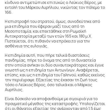
κίνδυνο αντιμετώπισε επιτυχώς ο Λεύκιος Βέρος, με
εντολή του Μάρκου Αυρήλιου, νικώντας τον πόλεμο το
166.
Η επιστροφή του στρατού, όμως, συνοδεύτηκε από
μια επιδημία που έφεραν μαζί τους από τη
Μεσοποταμία, και επεκτάθηκε στη Ρωμαϊκή
Αυτοκρατορία μεταξύ των ετών 165 και 180 μ.Χ.
Πιστεύεται, ότι πιθανόν να επρόκειτο για την
ασθένεια της ευλογιάς.
Η επιδημία αυτή, που πήρε τελικά διαστάσεις
πανδημίας, πήρε το όνομα της από τη δυναστεία
στην οποία ανήκαν οι δύο συναυτοκράτορες και έγινε
γνωστή ως η επιδημία των Αντωνίνων. Αναφέρεται,
επίσης, και ως η επιδημία του Γαληνού, καθώς εκείνος
την περιέγραψε. Εξαιτίας της έχασαν τη ζωή τους
τόσο ο Λεύκιος Βέρος, όσο τελικά και ο Μάρκος
Αυρήλιος.
Είναι δύσκολο να αποφανθούμε με σιγουριά για το
πραγματικό μέγεθος της καταστροφής. Υπολογίζεται
ότι οι θάνατοι εξαιτίας της ανέρχονταν από 1,5 έως