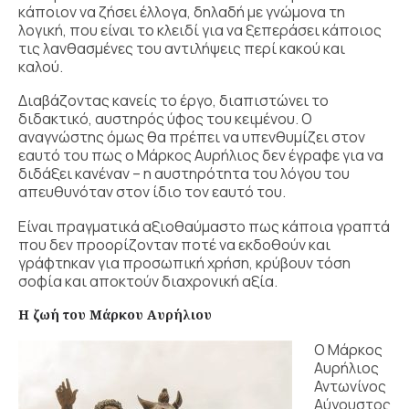
κάποιον να ζήσει έλλογα, δηλαδή με γνώμονα τη
λογική, που είναι το κλειδί για να ξεπεράσει κάποιος
τις λανθασμένες του αντιλήψεις περί κακού και
καλού.
Διαβάζοντας κανείς το έργο, διαπιστώνει το
διδακτικό, αυστηρός ύφος του κειμένου. Ο
αναγνώστης όμως θα πρέπει να υπενθυμίζει στον
εαυτό του πως ο Μάρκος Αυρήλιος δεν έγραφε για να
διδάξει κανέναν – η αυστηρότητα του λόγου του
απευθυνόταν στον ίδιο τον εαυτό του.
Είναι πραγματικά αξιοθαύμαστο πως κάποια γραπτά
που δεν προορίζονταν ποτέ να εκδοθούν και
γράφτηκαν για προσωπική χρήση, κρύβουν τόση
σοφία και αποκτούν διαχρονική αξία.
Η ζωή του Μάρκου Αυρήλιου
Ο Μάρκος
Αυρήλιος
Αντωνίνος
Αύγουστος