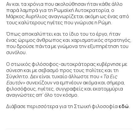
Αν και τα χρόνια που ακολούθησαν ήταν κάθε άλλο
παρά λαμπρά για τη Ρωμαϊκή Αυτοκρατορία, ο
Μάρκος Αυρήλιος αναγνωρίζεται ακόμη ως ένας από
τους καλύτερους ηγέτες που γνώρισε η Ρώμη.
Όπως αποκαλύπτει και το ίδιο του το έργο, ήταν
ένας ώριμος άνθρωπος και χαρισματικός στρατηγός,
που δρούσε πάντα με γνώμονα την εξυπηρέτηση του
συνόλου.
Ο στωικός φιλόσοφος-αυτοκράτορας κυβέρνησε με
σύνεση και με σεβασμό προς τους πολίτες και τη
Σύγκλητο. Δεν είναι τυχαίο άλλωστε που «
Τα Εις
Εαυτόν
»
συνεχίζουν να εμπνέουν ακόμα και σήμερα,
φιλοσόφους, ηγέτες, συγγραφείς και εκατομμύρια
αναγνώστες απ’ όλο τον κόσμο.
Διάβασε περισσότερα για τη Στωική φιλοσοφία
εδώ
.