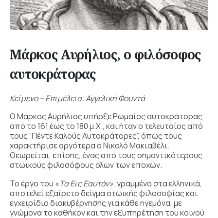
Μάρκος Αυρήλιος, ο φιλόσοφος
αυτοκράτορας
Κείμενο – Επιμέλεια: Αγγελική Φουντά
Ο Μάρκος Αυρήλιος υπήρξε Ρωμαίος αυτοκράτορας
από το 161 έως το 180 μ.Χ., και ήταν ο τελευταίος από
τους “Πέντε Καλούς Αυτοκράτορες”, όπως τους
χαρακτήρισε αργότερα ο Νικολό Μακιαβέλι.
Θεωρείται, επίσης, ένας από τους σημαντικότερους
στωικούς φιλοσόφους όλων των εποχών.
Το έργο του «
Τα Εις Εαυτόν
»
, γραμμένο στα ελληνικά,
αποτελεί εξαίρετο δείγμα στωικής φιλοσοφίας και
εγχειρίδιο διακυβέρνησης για κάθε ηγεμόνα, με
γνώμονα το καθήκον και την εξυπηρέτηση του κοινού