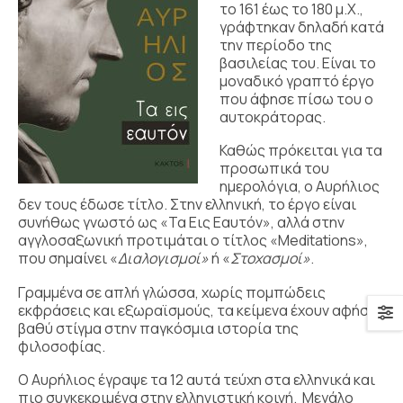
το 161 έως το 180 μ.Χ.,
γράφτηκαν δηλαδή κατά
την περίοδο της
βασιλείας του. Είναι το
μοναδικό γραπτό έργο
που άφησε πίσω του ο
αυτοκράτορας.
Καθώς πρόκειται για τα
προσωπικά του
ημερολόγια, ο Αυρήλιος
δεν τους έδωσε τίτλο. Στην ελληνική, το έργο είναι
συνήθως γνωστό ως «Τα Εις Εαυτόν», αλλά στην
αγγλοσαξωνική προτιμάται ο τίτλος «Meditations»,
που σημαίνει «
Διαλογισμοί
»
ή «
Στοχασμοί
»
.
Γραμμένα σε απλή γλώσσα, χωρίς πομπώδεις
εκφράσεις και εξωραϊσμούς, τα κείμενα έχουν αφήσει
βαθύ στίγμα στην παγκόσμια ιστορία της
φιλοσοφίας.
Ο Αυρήλιος έγραψε τα 12 αυτά τεύχη στα ελληνικά και
πιο συγκεκριμένα στην ελληνιστική κοινή. Μεγάλο