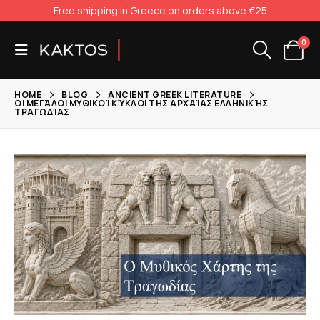
Free shipping in Greece on orders above €25
0
HOME
BLOG
ANCIENT GREEK LITERATURE
ΟΙ ΜΕΓΆΛΟΙ ΜΥΘΙΚΟΊ ΚΎΚΛΟΙ ΤΗΣ ΑΡΧΑΊΑΣ ΕΛΛΗΝΙΚΉΣ
ΤΡΑΓΩΔΊΑΣ