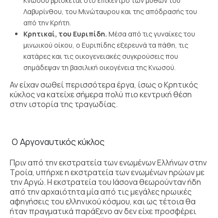
Κνωσού βρίσκεται στο επίκεντρο των μύθων του
Λαβυρίνθου, του Μινώταυρου και της απόδρασής του
από την Κρήτη.
Κρητικαί, του Ευριπίδη.
Μέσα από τις γυναίκες του
μινωικού οίκου, ο Ευριπίδης εξερευνά τα πάθη, τις
κατάρες και τις οικογενειακές συγκρούσεις που
σημάδεψαν τη βασιλική οικογένεια της Κνωσού.
Αν είχαν σωθεί περισσότερα έργα, ίσως ο Κρητικός
κύκλος να κατείχε σήμερα πολύ πιο κεντρική θέση
στην ιστορία της τραγωδίας.
Ο Αργοναυτικός κύκλος
Πριν από την εκστρατεία των ενωμένων Ελλήνων στην
Τροία, υπήρχε η εκστρατεία των ενωμένων ηρώων με
την Αργώ. Η εκστρατεία του Ιάσονα θεωρούνταν ήδη
από την αρχαιότητα μία από τις μεγάλες ηρωικές
αφηγήσεις του ελληνικού κόσμου, και ως τέτοια θα
ήταν πραγματικά παράξενο αν δεν είχε προσφέρει