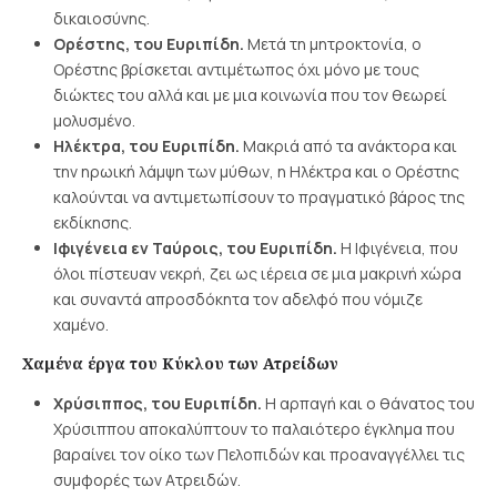
δικαιοσύνης.
Ορέστης, του Ευριπίδη.
Μετά τη μητροκτονία, ο
Ορέστης βρίσκεται αντιμέτωπος όχι μόνο με τους
διώκτες του αλλά και με μια κοινωνία που τον θεωρεί
μολυσμένο.
Ηλέκτρα, του Ευριπίδη.
Μακριά από τα ανάκτορα και
την ηρωική λάμψη των μύθων, η Ηλέκτρα και ο Ορέστης
καλούνται να αντιμετωπίσουν το πραγματικό βάρος της
εκδίκησης.
Ιφιγένεια εν Ταύροις, του Ευριπίδη.
Η Ιφιγένεια, που
όλοι πίστευαν νεκρή, ζει ως ιέρεια σε μια μακρινή χώρα
και συναντά απροσδόκητα τον αδελφό που νόμιζε
χαμένο.
Χαμένα έργα του Κύκλου των Ατρείδων
Χρύσιππος, του Ευριπίδη.
Η αρπαγή και ο θάνατος του
Χρύσιππου αποκαλύπτουν το παλαιότερο έγκλημα που
βαραίνει τον οίκο των Πελοπιδών και προαναγγέλλει τις
συμφορές των Ατρειδών.