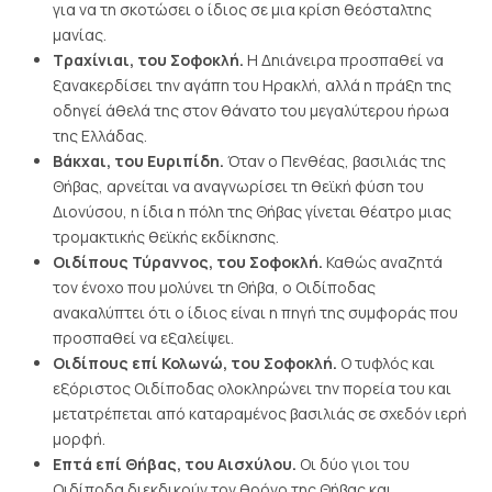
για να τη σκοτώσει ο ίδιος σε μια κρίση θεόσταλτης
μανίας.
Τραχίνιαι, του Σοφοκλή.
Η Δηιάνειρα προσπαθεί να
ξανακερδίσει την αγάπη του Ηρακλή, αλλά η πράξη της
οδηγεί άθελά της στον θάνατο του μεγαλύτερου ήρωα
της Ελλάδας.
Βάκχαι, του Ευριπίδη.
Όταν ο Πενθέας, βασιλιάς της
Θήβας, αρνείται να αναγνωρίσει τη θεϊκή φύση του
Διονύσου, η ίδια η πόλη της Θήβας γίνεται θέατρο μιας
τρομακτικής θεϊκής εκδίκησης.
Οιδίπους Τύραννος, του Σοφοκλή.
Καθώς αναζητά
τον ένοχο που μολύνει τη Θήβα, ο Οιδίποδας
ανακαλύπτει ότι ο ίδιος είναι η πηγή της συμφοράς που
προσπαθεί να εξαλείψει.
Οιδίπους επί Κολωνώ, του Σοφοκλή.
Ο τυφλός και
εξόριστος Οιδίποδας ολοκληρώνει την πορεία του και
μετατρέπεται από καταραμένος βασιλιάς σε σχεδόν ιερή
μορφή.
Επτά επί Θήβας, του Αισχύλου.
Οι δύο γιοι του
Οιδίποδα διεκδικούν τον θρόνο της Θήβας και