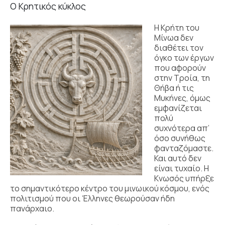
Ο Κρητικός κύκλος
Η Κρήτη του
Μίνωα δεν
διαθέτει τον
όγκο των έργων
που αφορούν
στην Τροία, τη
Θήβα ή τις
Μυκήνες, όμως
εμφανίζεται
πολύ
συχνότερα απ’
όσο συνήθως
φανταζόμαστε.
Και αυτό δεν
είναι τυχαίο. Η
Κνωσός υπήρξε
το σημαντικότερο κέντρο του μινωικού κόσμου, ενός
πολιτισμού που οι Έλληνες θεωρούσαν ήδη
πανάρχαιο.