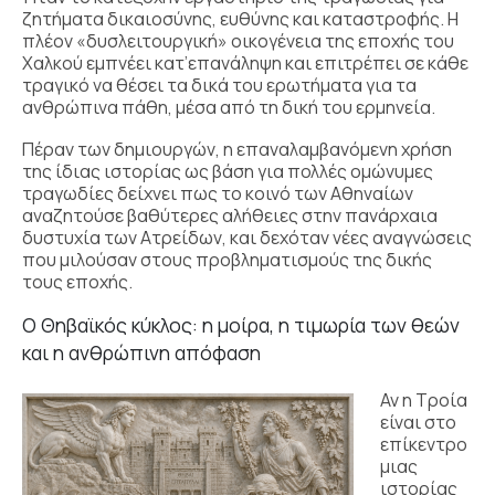
ζητήματα δικαιοσύνης, ευθύνης και καταστροφής. Η
πλέον «δυσλειτουργική» οικογένεια της εποχής του
Χαλκού εμπνέει κατ’επανάληψη και επιτρέπει σε κάθε
τραγικό να θέσει τα δικά του ερωτήματα για τα
ανθρώπινα πάθη, μέσα από τη δική του ερμηνεία.
Πέραν των δημιουργών, η επαναλαμβανόμενη χρήση
της ίδιας ιστορίας ως βάση για πολλές ομώνυμες
τραγωδίες δείχνει πως το κοινό των Αθηναίων
αναζητούσε βαθύτερες αλήθειες στην πανάρχαια
δυστυχία των Ατρείδων, και δεχόταν νέες αναγνώσεις
που μιλούσαν στους προβληματισμούς της δικής
τους εποχής.
Ο Θηβαϊκός κύκλος: η μοίρα, η τιμωρία των θεών
και η ανθρώπινη απόφαση
Αν η Τροία
είναι στο
επίκεντρο
μιας
ιστορίας