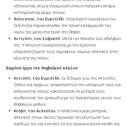
οδηγούνται σε μια σύγκρουση όπου η πατρική κατάρα
εκπληρώνεται μέχρι τέλους.
Φοίνισσαι, του Ευριπίδη.
Ολόκληρη η οικογένεια του
Οιδίποδα παρακολουθεί την τελική κατάρρευση του
οίκου της μέσα στα τείχη της Θήβας.
Αντιγόνη, του Σοφοκλή.
Μετά τον θάνατο των αδελφών
της, η Αντιγόνη συγκρούεται με τον Κρέοντα
υπερασπιζόμενη τους άγραφους νόμους απέναντι στην
εξουσία της πόλης.
Χαμένα έργα του Θηβαϊκού κύκλου
Αντιόπη, του Ευριπίδη.
Οι δίδυμοι γιοι της Αντιόπης,
Ζήθος και Αμφίων, ανακαλύπτουν την καταγωγή τους και
εκδικούνται όσους κακοποίησαν τη μητέρα τους,
συνδέοντας την τραγωδία με τις παλαιότερες γενιές των
θηβαϊκών μύθων.
Νιόβη, του Αισχύλου.
Η αλαζονεία μιας μητέρας
απέναντι στους θεούς προκαλεί την εξόντωση των
παιδιών της και ένα από τα πιο συγκλονιστικά πένθη της