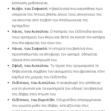
ελληνικής μυθολογίας.
Νιόβη, του Σοφοκλή.
Η βασίλισσα που καυχήθηκε πως
υπερείχε της Λητούς βλέπει όλους τους απογόνους της
να χάνονται από τα βέλη του Απόλλωνα και της
Αρτέμιδος.
Λάιος, του Αισχύλου.
Ο πατέρας του Οιδίποδα αγνοεί
τους χρησμούς των θεών και θέτει σε κίνηση την κατάρα
που θα αφανίσει τον οίκο του.
Λάιος, του Σοφοκλή.
Η ιστορία του βασιλιά που,
προσπαθώντας να αποφύγει τον χρησμό, οδηγείται
τελικά στην εκπλήρωσή του.
Σφίγξ, του Αισχύλου.
Το τέρας που τρομοκρατεί τη
Θήβα γίνεται σύμβολο του αινίγματος που βρίσκεται στην
καρδιά της μοίρας του Οιδίποδα.
Οιδίπους, του Αισχύλου.
Η ανακάλυψη της αλήθειας
για τη γέννηση και τα εγκλήματά του οδηγεί τον βασιλιά
της Θήβας στην πτώση του.
Οιδίπους, του Ευριπίδη.
Ο Ευριπίδης επανερμηνεύει
τον γνωστό μύθο της Θήβας, εστιάζοντας στις