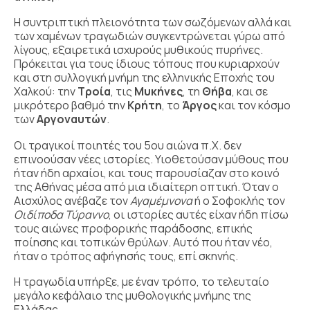
Η συντριπτική πλειονότητα των σωζόμενων αλλά και
των χαμένων τραγωδιών συγκεντρώνεται γύρω από
λίγους, εξαιρετικά ισχυρούς μυθικούς πυρήνες.
Πρόκειται για τους ίδιους τόπους που κυριαρχούν
και στη συλλογική μνήμη της ελληνικής Εποχής του
Χαλκού: την
Τροία
, τις
Μυκήνες
, τη
Θήβα
, και σε
μικρότερο βαθμό την
Κρήτη
, το
Άργος
και τον κόσμο
των
Αργοναυτών
.
Οι τραγικοί ποιητές του 5ου αιώνα π.Χ. δεν
επινοούσαν νέες ιστορίες. Υιοθετούσαν μύθους που
ήταν ήδη αρχαίοι, και τους παρουσίαζαν στο κοινό
της Αθήνας μέσα από μια ιδιαίτερη οπτική. Όταν ο
Αισχύλος ανέβαζε τον
Αγαμέμνονα
ή ο Σοφοκλής τον
Οιδίποδα Τύραννο
, οι ιστορίες αυτές είχαν ήδη πίσω
τους αιώνες προφορικής παράδοσης, επικής
ποίησης και τοπικών θρύλων. Αυτό που ήταν νέο,
ήταν ο τρόπος αφήγησής τους, επί σκηνής.
Η τραγωδία υπήρξε, με έναν τρόπο, το τελευταίο
μεγάλο κεφάλαιο της μυθολογικής μνήμης της
Ελλάδας.