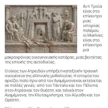
Αν η Τροία
είναι στο
επίκεντρο
μιας
ιστορίας
πολέμου,
οι Μυκήνες
είναι στο
επίκεντρο
μια
μακροχρόνιας οικογενειακής κατάρας, μιας βεντέτας
της εποχής της αυτοδικίας.
Ο οίκος των Ατρειδών υπήρξε η κατεξοχήν τραγική
οικογένεια της ελληνικής μυθολογίας. Η ιστορία του
αρχίζει πολύ πριν από τον Αγαμέμνονα και εκτείνεται
σε πολλές γενιές: από τον Τάνταλο και τον Πέλοπα,
στον Ατρέα και τον Θυέστη, και τελικά στον
Αγαμέμνονα, την Κλυταιμνήστρα, τον Αίγισθο και τον
Ορέστη.