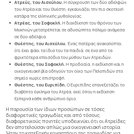
Ατρεύς, του Αισχύλου.
Η σύγκρουση των δύο αδελφών,
του Ατρέα και του Θυέστη, εγκαινιάζει την πιο σκοτεινή
κατάρα της ελληνικής μυθολογίας.
Ατρέας, του Σοφοκλή.
Η διεκδίκηση του θρόνου των
Μυκηνών μετατρέπεται σε αδυσώπητο πόλεμο ανάμεσα
σε δύο αδέλφια.
Θυέστης, του Αισχύλου.
Ένας πατέρας ανακαλύπτει
ότι έχει φάει τα ίδια του τα παιδιά, σε ένα από τα
φρικτότερα επεισόδια του μύθου των Ατρειδών.
Θυέστης, του Σοφοκλή.
Η προδοσία, η εκδίκηση και η
οικογενειακή βία οδηγούν τον οίκο των Πελοπιδών στο
σημείο χωρίς επιστροφή.
Θυέστης, του Ευριπίδη.
Ο Ευριπίδης επανεξετάζει το
διαβόητο έγκλημα του Ατρέα, εκεί όπου η εκδίκηση
ξεπερνά κάθε ανθρώπινο όριο.
Η παρουσία των ίδιων προσώπων σε τόσες
διαφορετικές τραγωδίες και από τόσους
διαφορετικούς ποιητές υποδεικνύει ότι οι Ατρείδες
δεν αποτελούσαν απλώς μια οικογενειακή ιστορία.
Ήταν το κατεξοχήν εργαστήριο της τραγωδίας για