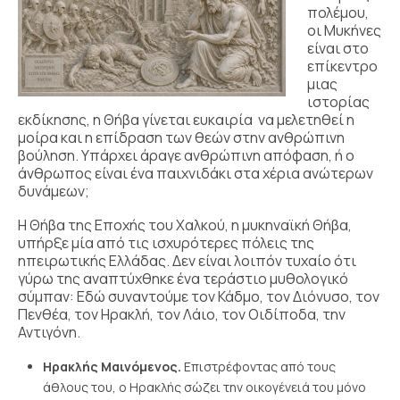
πολέμου,
οι Μυκήνες
είναι στο
επίκεντρο
μιας
ιστορίας
εκδίκησης, η Θήβα γίνεται ευκαιρία να μελετηθεί η
μοίρα και η επίδραση των θεών στην ανθρώπινη
βούληση. Υπάρχει άραγε ανθρώπινη απόφαση, ή ο
άνθρωπος είναι ένα παιχνιδάκι στα χέρια ανώτερων
δυνάμεων;
H Θήβα της Εποχής του Χαλκού, η μυκηναϊκή Θήβα,
υπήρξε μία από τις ισχυρότερες πόλεις της
ηπειρωτικής Ελλάδας. Δεν είναι λοιπόν τυχαίο ότι
γύρω της αναπτύχθηκε ένα τεράστιο μυθολογικό
σύμπαν: Εδώ συναντούμε τον Κάδμο, τον Διόνυσο, τον
Πενθέα, τον Ηρακλή, τον Λάιο, τον Οιδίποδα, την
Αντιγόνη.
Ηρακλής Μαινόμενος.
Επιστρέφοντας από τους
άθλους του, ο Ηρακλής σώζει την οικογένειά του μόνο