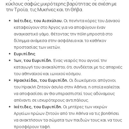
κύκλους σαφώς μικρότερης βαρύτητας σε σχέση με
την Τροία, τις Μυκήνες και τη Θήβα.
Ικέτιδες, του Αισχύλου.
Οι πενήντα κόρες του Δαναού
καταφεύγουν στο Άργος για να αποφύγουν έναν
αναγκαστικό γάμο, θέτοντας την πόλη μπροστά στο
δίλημμα ανάμεσα στην ασφάλεια και το καθήκον
προστασίας των ικετών.
Ευριπίδης
Ίων, του Ευριπίδη.
Ένας νεαρός που αγνοεί την
καταγωγή του ανακαλύπτει ότι συνδέεται με τις απαρχές
του αθηναϊκού και ιωνικού κόσμου.
Ηρακλείδαι, του Ευριπίδη.
Οι διωκόμενοι απόγονοι
του Ηρακλή ζητούν άσυλο στην Αθήνα, η οποία καλείται
να αποφασίσει αν θα υπερασπιστεί τους αδύναμους
απέναντι σε ισχυρότερους αντιπάλους.
Ικέτιδες, του Ευριπίδη.
Οι μητέρες των νεκρών
Αργείων ηρώων ζητούν από την Αθήνα να τις βοηθήσει
να ανακτήσουν τα σώματα των παιδιών τους και να τους
προσφέρουν ταφή.