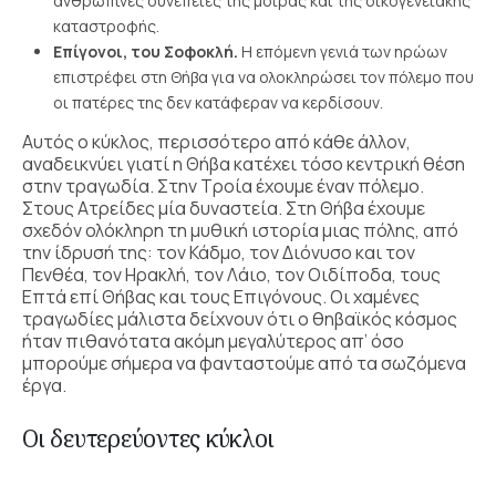
ανθρώπινες συνέπειες της μοίρας και της οικογενειακής
καταστροφής.
Επίγονοι, του Σοφοκλή.
Η επόμενη γενιά των ηρώων
επιστρέφει στη Θήβα για να ολοκληρώσει τον πόλεμο που
οι πατέρες της δεν κατάφεραν να κερδίσουν.
Αυτός ο κύκλος, περισσότερο από κάθε άλλον,
αναδεικνύει γιατί η Θήβα κατέχει τόσο κεντρική θέση
στην τραγωδία. Στην Τροία έχουμε έναν πόλεμο.
Στους Ατρείδες μία δυναστεία. Στη Θήβα έχουμε
σχεδόν ολόκληρη τη μυθική ιστορία μιας πόλης, από
την ίδρυσή της: τον Κάδμο, τον Διόνυσο και τον
Πενθέα, τον Ηρακλή, τον Λάιο, τον Οιδίποδα, τους
Επτά επί Θήβας και τους Επιγόνους. Οι χαμένες
τραγωδίες μάλιστα δείχνουν ότι ο θηβαϊκός κόσμος
ήταν πιθανότατα ακόμη μεγαλύτερος απ’ όσο
μπορούμε σήμερα να φανταστούμε από τα σωζόμενα
έργα.
Οι δευτερεύοντες κύκλοι