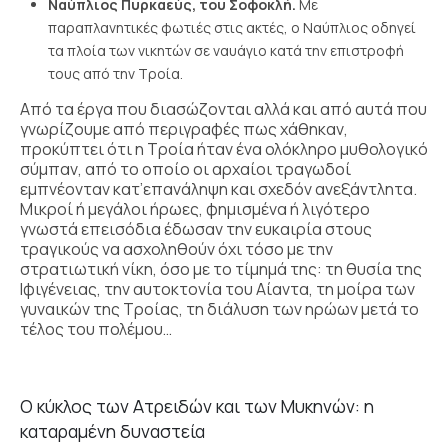
Ναύπλιος Πυρκαεύς, του Σοφοκλή.
Με
παραπλανητικές φωτιές στις ακτές, ο Ναύπλιος οδηγεί
τα πλοία των νικητών σε ναυάγιο κατά την επιστροφή
τους από την Τροία.
Από τα έργα που διασώζονται αλλά και από αυτά που
γνωρίζουμε από περιγραφές πως χάθηκαν,
προκύπτει ότι η Τροία ήταν ένα ολόκληρο μυθολογικό
σύμπαν, από το οποίο οι αρχαίοι τραγωδοί
εμπνέονταν κατ’επανάληψη και σχεδόν ανεξάντλητα.
Μικροί ή μεγάλοι ήρωες, φημισμένα ή λιγότερο
γνωστά επεισόδια έδωσαν την ευκαιρία στους
τραγικούς να ασχοληθούν όχι τόσο με την
στρατιωτική νίκη, όσο με το τίμημά της: τη θυσία της
Ιφιγένειας, την αυτοκτονία του Αίαντα, τη μοίρα των
γυναικών της Τροίας, τη διάλυση των ηρώων μετά το
τέλος του πολέμου…
Ο κύκλος των Ατρειδών και των Μυκηνών: η
καταραμένη δυναστεία