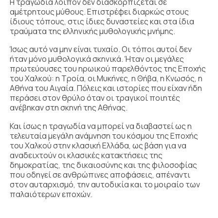
Η τραγωδία λοιπόν δεν διασκορπίζεται σε
αμέτρητους μύθους. Επιστρέφει διαρκώς στους
ίδιους τόπους, στις ίδιες δυναστείες και στα ίδια
τραύματα της ελληνικής μυθολογικής μνήμης.
Ίσως αυτό να μην είναι τυχαίο. Οι τόποι αυτοί δεν
ήταν μόνο μυθολογικά σκηνικά. Ήταν οι μεγάλες
πρωτεύουσες του ηρωικού παρελθόντος της Εποχής
του Χαλκού: η Τροία, οι Μυκήνες, η Θήβα, η Κνωσός, η
Αθήνα του Αιγαία. Πόλεις και ιστορίες που είχαν ήδη
περάσει στον θρύλο όταν οι τραγικοί ποιητές
ανέβηκαν στη σκηνή της Αθήνας.
Και ίσως η τραγωδία να μπορεί να διαβαστεί ως η
τελευταία μεγάλη ανάμνηση του κόσμου της Εποχής
του Χαλκού στην κλασική Ελλάδα, ως βάση για να
αναδειχτούν οι κλασικές κατακτήσεις της
δημοκρατίας, της δικαιοσύνης και της φιλοσοφίας
που οδηγεί σε ανθρώπινες αποφάσεις, απέναντι
στον αυταρχισμό, την αυτοδικία και το μοιραίο των
παλαιότερων εποχών.