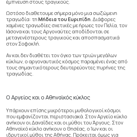
έμπνευση στους τραγικούς.
Ωστόσο διαθετουμε σήμερα μόνο μια σωζώμενη
τραγωδία: τη
Μήδεια του Ευριπίδη
. Διάφορες
χαμένες τραγωδίες σχετικές με ήρωες τον Πελία, τον
Ιάσονα και τους Αργοναύτες αποδίδονται σε
μεταγενέστερους τραγικούς και αποσπασματικά
στον Σοφοκλή.
Αν και δεν διαθέτει τον όγκο των τριών μεγάλων
κύκλων, ο αργοναυτικός κόσμος παραμένει ένας από
τους σημαντικότερους δευτερεύοντες πυρήνες της
τραγωδίας.
Ο Αργείος και ο Αθηναϊκός κύκλος
Υπάρχουν επίσης μικρότεροι μυθολογικοί κόσμοι
που εμφανίζονται περιστασιακά. Στον Αργείο κύκλο
ανήκουν οι Δαναΐδες και οι μύθοι του Άργους. Στον
Αθηναϊκό κύκλο ανήκουν ο Θησέας, ο Ίων και οι
ιδρυτικοί μύθοι της Αθήνας. Πρόκειται όμως για