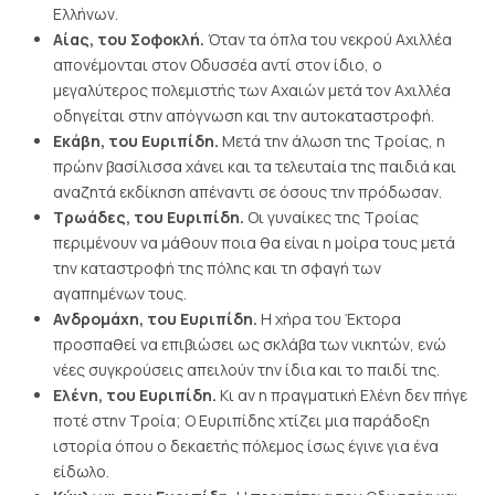
Ελλήνων.
Αίας, του Σοφοκλή.
Όταν τα όπλα του νεκρού Αχιλλέα
απονέμονται στον Οδυσσέα αντί στον ίδιο, ο
μεγαλύτερος πολεμιστής των Αχαιών μετά τον Αχιλλέα
οδηγείται στην απόγνωση και την αυτοκαταστροφή.
Εκάβη, του Ευριπίδη.
Μετά την άλωση της Τροίας, η
πρώην βασίλισσα χάνει και τα τελευταία της παιδιά και
αναζητά εκδίκηση απέναντι σε όσους την πρόδωσαν.
Τρωάδες, του Ευριπίδη.
Οι γυναίκες της Τροίας
περιμένουν να μάθουν ποια θα είναι η μοίρα τους μετά
την καταστροφή της πόλης και τη σφαγή των
αγαπημένων τους.
Ανδρομάχη, του Ευριπίδη.
Η χήρα του Έκτορα
προσπαθεί να επιβιώσει ως σκλάβα των νικητών, ενώ
νέες συγκρούσεις απειλούν την ίδια και το παιδί της.
Ελένη, του Ευριπίδη.
Κι αν η πραγματική Ελένη δεν πήγε
ποτέ στην Τροία; Ο Ευριπίδης χτίζει μια παράδοξη
ιστορία όπου ο δεκαετής πόλεμος ίσως έγινε για ένα
είδωλο.