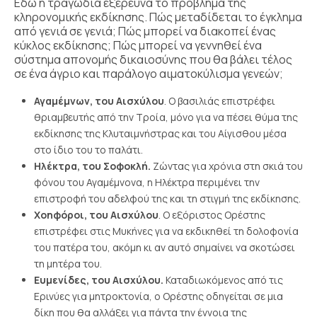
Εδώ η τραγωδία εξερευνά το πρόβλημα της
κληρονομικής εκδίκησης. Πώς μεταδίδεται το έγκλημα
από γενιά σε γενιά; Πώς μπορεί να διακοπεί ένας
κύκλος εκδίκησης; Πώς μπορεί να γεννηθεί ένα
σύστημα απονομής δικαιοσύνης που θα βάλει τέλος
σε ένα άγριο και παράλογο αιματοκύλισμα γενεών;
Αγαμέμνων, του Αισχύλου
. Ο βασιλιάς επιστρέφει
θριαμβευτής από την Τροία, μόνο για να πέσει θύμα της
εκδίκησης της Κλυταιμνήστρας και του Αίγισθου μέσα
στο ίδιο του το παλάτι.
Ηλέκτρα, του Σοφοκλή.
Ζώντας για χρόνια στη σκιά του
φόνου του Αγαμέμνονα, η Ηλέκτρα περιμένει την
επιστροφή του αδελφού της και τη στιγμή της εκδίκησης.
Χοηφόροι, του Αισχύλου
. Ο εξόριστος Ορέστης
επιστρέφει στις Μυκήνες για να εκδικηθεί τη δολοφονία
του πατέρα του, ακόμη κι αν αυτό σημαίνει να σκοτώσει
τη μητέρα του.
Ευμενίδες, του Αισχύλου.
Καταδιωκόμενος από τις
Ερινύες για μητροκτονία, ο Ορέστης οδηγείται σε μια
δίκη που θα αλλάξει για πάντα την έννοια της