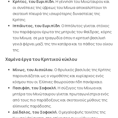
Κρήτες, του Ευριπίδη.
Η γέννηση του Μινώταυρου και
οι συνέπειες της ύβρεως του Μίνωα αποκαλύπτουν τη
σκοτεινή πλευρά της ισχυρότερης δυναστείας της
Κρήτης.
Ιππόλυτος, του Ευριπίδη
. Ο Ιππόλυτος γίνεται στόχος
του παράφορου έρωτα της μητριάς του Φαίδρας, κόρης
του Μίνωα, σε μια τραγωδία όπου η κρητική βασιλική
γενιά φέρνει μαζί της την κατάρα και το πάθος του οίκου
της.
Χαμένα έργα του Κρητικού κύκλου
Μίνως, του Αισχύλου.
Ο θρυλικός βασιλιάς της Κρήτης
παρουσιάζεται ως ο νομοθέτης και κυρίαρχος ενός
κόσμου που οι Έλληνες θεωρούσαν ήδη πανάρχαιο.
Πασιφάη, του Σοφοκλή.
Η σύζυγος του Μίνωα και
μητέρα του Μινώταυρου γίνεται πρωταγωνίστρια ενός
από τους πιο παράδοξους και σκοτεινούς μύθους της
ελληνικής παράδοσης.
Δαίδαλος, του Σοφοκλή.
Ο μεγαλοφυής τεχνίτης της