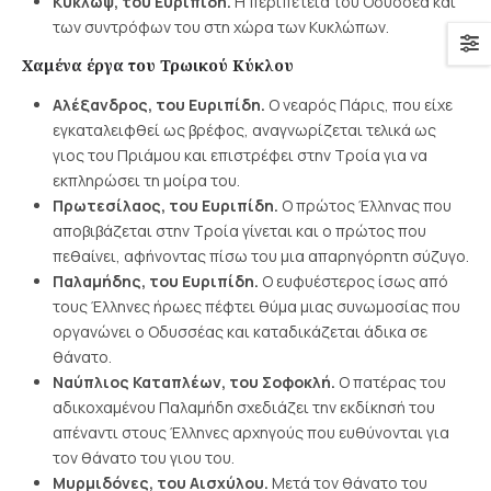
Κύκλωψ, του Ευριπίδη.
Η περιπέτεια του Οδυσσέα και
των συντρόφων του στη χώρα των Κυκλώπων.
Χαμένα έργα του Τρωικού Κύκλου
Αλέξανδρος, του Ευριπίδη.
Ο νεαρός Πάρις, που είχε
εγκαταλειφθεί ως βρέφος, αναγνωρίζεται τελικά ως
γιος του Πριάμου και επιστρέφει στην Τροία για να
εκπληρώσει τη μοίρα του.
Πρωτεσίλαος, του Ευριπίδη.
Ο πρώτος Έλληνας που
αποβιβάζεται στην Τροία γίνεται και ο πρώτος που
πεθαίνει, αφήνοντας πίσω του μια απαρηγόρητη σύζυγο.
Παλαμήδης, του Ευριπίδη.
Ο ευφυέστερος ίσως από
τους Έλληνες ήρωες πέφτει θύμα μιας συνωμοσίας που
οργανώνει ο Οδυσσέας και καταδικάζεται άδικα σε
θάνατο.
Ναύπλιος Καταπλέων, του Σοφοκλή.
O πατέρας του
αδικοχαμένου Παλαμήδη σχεδιάζει την εκδίκησή του
απέναντι στους Έλληνες αρχηγούς που ευθύνονται για
τον θάνατο του γιου του.
Μυρμιδόνες, του Αισχύλου.
Μετά τον θάνατο του