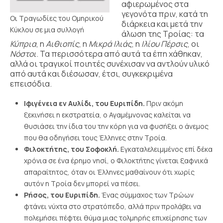
αφιερωμένος στα
γεγονότα πριν, κατά τη
Οι Τραγωδίες του Ομηρικού
διάρκεια και μετά την
Κύκλου σε μια συλλογή
άλωση της Τροίας: τα
Κύπρια
, η
Αιθιοπίς
, η
Μικρά Ιλιάς
, η
Ιλίου Πέρσις
, οι
Νόστοι
. Τα περισσότερα από αυτά τα έπη χάθηκαν,
αλλά οι τραγικοί ποιητές συνέχισαν να αντλούν υλικό
από αυτά και διέσωσαν, έτσι, συγκεκριμένα
επεισόδια.
Ιφιγένεια εν Αυλίδι, του Ευριπίδη.
Πριν ακόμη
ξεκινήσει η εκστρατεία, ο Αγαμέμνονας καλείται να
θυσιάσει την ίδια του την κόρη για να φυσήξει ο άνεμος
που θα οδηγήσει τους Έλληνες στην Τροία.
Φιλοκτήτης, του Σοφοκλή.
Εγκαταλελειμμένος επί δέκα
χρόνια σε ένα έρημο νησί, ο Φιλοκτήτης γίνεται ξαφνικά
απαραίτητος, όταν οι Έλληνες μαθαίνουν ότι χωρίς
αυτόν η Τροία δεν μπορεί να πέσει.
Ρήσος, του Ευριπίδη.
Ένας σύμμαχος των Τρώων
φτάνει νύχτα στο στρατόπεδο, αλλά πριν προλάβει να
πολεμήσει πέφτει θύμα μιας τολμηρής επιχείρησης των