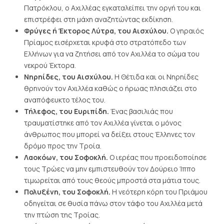
Πατρόκλου, ο Αχιλλέας εγκαταλείπει την οργή του και
επιστρέφει στη μάχη αναζητώντας εκδίκηση.
Φρύγες ή Έκτορος Λύτρα, του Αισχύλου.
Ο γηραιός
Πρίαμος εισέρχεται κρυφά στο στρατόπεδο των
Ελλήνων για να ζητήσει από τον Αχιλλέα το σώμα του
νεκρού Έκτορα.
Νηρηίδες, του Αισχύλου.
Η Θέτιδα και οι Νηρηίδες
θρηνούν τον Αχιλλέα καθώς ο ήρωας πλησιάζει στο
αναπόφευκτο τέλος του.
Τήλεφος, του Ευριπίδη.
Ένας βασιλιάς που
τραυματίστηκε από τον Αχιλλέα γίνεται ο μόνος
άνθρωπος που μπορεί να δείξει στους Έλληνες τον
δρόμο προς την Τροία.
Λαοκόων, του Σοφοκλή.
Ο ιερέας που προειδοποίησε
τους Τρώες να μην εμπιστευθούν τον Δούρειο Ίππο
τιμωρείται από τους θεούς μπροστά στα μάτια τους.
Πολυξένη, του Σοφοκλή.
Η νεότερη κόρη του Πριάμου
οδηγείται σε θυσία πάνω στον τάφο του Αχιλλέα μετά
την πτώση της Τροίας.