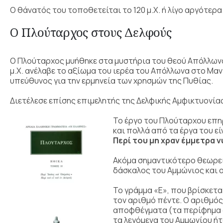
Ο θάνατός του τοποθετείται το 120 μ.Χ. ή λίγο αργότερα
Ο Πλούταρχος στους Δελφούς
Ο Πλούταρχος μυήθηκε στα μυστήρια του θεού Απόλλωνα 
μ.Χ. ανέλαβε το αξίωμα του ιερέα του Απόλλωνα στο Μαν
υπεύθυνος για την ερμηνεία των χρησμών της Πυθίας.
Διετέλεσε επίσης επιμελητής της Δελφικής Αμφικτυονία
Το έργο του Πλούταρχου επη
και πολλά από τα έργα του ε
Περί του μη χραν έμμετρα ν
Ακόμα σημαντικότερο θεωρε
δάσκαλος του Αμμώνιος και 
Το γράμμα «Ε», που βρίσκετ
τον αριθμό πέντε. Ο αριθμό
αποφθέγματα (τα περίφημα δ
τα λεγόμενα του Αμμωνίου ήτ