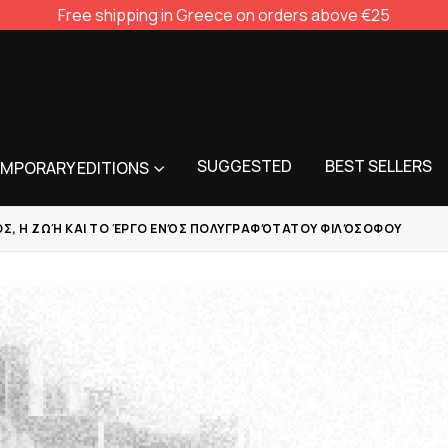
Free shipping in Greece on orders above €25
SUGGESTED
BEST SELLERS
MPORARY EDITIONS
, Η ΖΩΉ ΚΑΙ ΤΟ ΈΡΓΟ ΕΝΌΣ ΠΟΛΥΓΡΑΦΌΤΑΤΟΥ ΦΙΛΌΣΟΦΟΥ