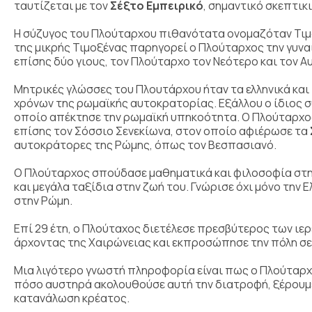
ταυτίζεται με τον
Σέξτο Εμπειρικό
, σημαντικό σκεπτικ
Η σύζυγος του Πλούταρχου πιθανότατα ονομαζόταν Τιμοξ
της μικρής Τιμοξένας παρηγορεί ο Πλούταρχος την γυνα
επίσης δύο γιους, τον Πλούταρχο τον Νεότερο και τον Α
Μητρικές γλώσσες του Πλουτάρχου ήταν τα ελληνικά και
χρόνων της ρωμαϊκής αυτοκρατορίας. Εξάλλου ο ίδιος 
οποίο απέκτησε την ρωμαϊκή υπηκοότητα. Ο Πλούταρχος π
επίσης τον Σόσσιο Σενεκίωνα, στον οποίο αφιέρωσε τα
αυτοκράτορες της Ρώμης, όπως τον Βεσπασιανό.
Ο Πλούταρχος σπούδασε μαθηματικά και φιλοσοφία στην
και μεγάλα ταξίδια στην ζωή του. Γνώρισε όχι μόνο την 
στην Ρώμη.
Επί 29 έτη, ο Πλούταχος διετέλεσε πρεσβύτερος των ι
άρχοντας της Χαιρώνειας και εκπροσώπησε την πόλη σ
Μια λιγότερο γνωστή πληροφορία είναι πως ο Πλούταρχο
πόσο αυστηρά ακολουθούσε αυτή την διατροφή, ξέρουμε
κατανάλωση κρέατος.