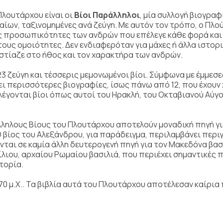
Πλουτάρχου είναι οι
Βίοι Παράλληλοι
, μία συλλογή βιογρα
αίων, ταξινομημένες ανά ζεύγη. Με αυτόν τον τρόπο, ο Πλ
ις προσωπικότητες των ανδρών που επέλεγε κάθε φορά και 
 τους ομοιότητες. Δεν ενδιαφερόταν για μάχες ή άλλα ιστορ
εστίαζε στο ήθος και τον χαρακτήρα των ανδρών.
23 ζεύγη και τέσσερις μεμονωμένοι βίοι. Σύμφωνα με έμμεσε
ι περισσότερες βιογραφίες, ίσως πάνω από 12, που έχουν 
λέγονται βίοι όπως αυτοί του Ηρακλή, του Οκταβιανού Αύγ
ληλους Βίους του Πλουτάρχου αποτελούν μοναδική πηγή γ
 βίος του Αλεξάνδρου, για παράδειγμα, περιλαμβάνει περι
ται σε καμία άλλη δευτερογενή πηγή για τον Μακεδόνα βασι
ίλιου, αρχαίου Ρωμαίου βασιλιά, που περιέχει σημαντικές
τορία.
70 μ.Χ.. Τα βιβλία αυτά του Πλουτάρχου αποτέλεσαν καίρια