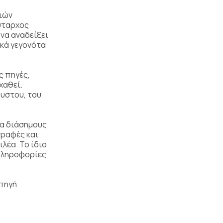
φιών
ούταρχος
να αναδείξει
ικά γεγονότα
ς πηγές,
χαθεί.
ουστου, του
ια διάσημους
γραφές και
λέα. Το ίδιο
 πληροφορίες
 πηγή