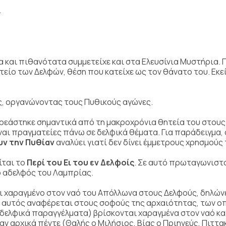
.
και πιθανότατα συμμετείχε και στα Ελευσίνια Μυστήρια. Π
τείο των Δελφών, θέση που κατείχε ως τον θάνατο του. Εκε
ς, οργανώνοντας τους Πυθικούς αγώνες.
ρεάστηκε σημαντικά από τη μακροχρόνια θητεία του στους
ίναι πραγματείες πάνω σε δελφικά θέματα. Για παράδειγμα,
υν την Πυθίαν
αναλύει γιατί δεν δίνει έμμετρους χρησμούς
ίται το
Περί του Ει του εν Δελφοίς
. Σε αυτό πρωταγωνιστ
ο αδελφός του Λαμπρίας.
αι χαραγμένο στον ναό του Απόλλωνα στους Δελφούς, δηλών
ς αυτός αναφέρεται στους σοφούς της αρχαιότητας, των ο
ελφικά παραγγέλματα) βρίσκονται χαραγμένα στον ναό κα
αν αρχικά πέντε (Θαλής ο Μιλήσιος, Βίας ο Πριηνεύς, Πιττα