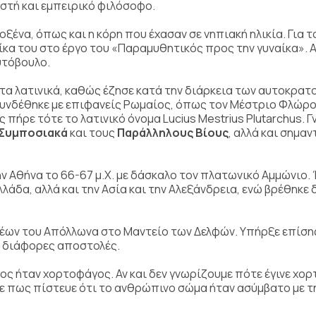
ιστή και εμπειρικό φιλόσοφο.
ένα, όπως και η κόρη που έχασαν σε νηπιακή ηλικία. Για 
ίκα του στο έργο του «Παραμυθητικός προς την γυναίκα».
υτόβουλο.
 τα λατινικά, καθώς έζησε κατά την διάρκεια των αυτοκρατ
συνδέθηκε με επιφανείς Ρωμαίος, όπως τον Μέστριο Φλώρο
ήρε τότε το λατινικό όνομα Lucius Mestrius Plutarchus. 
Συμποσιακά
και τους
Παράλληλους Βίους
, αλλά και σημαν
 Αθήνα το 66-67 μ.Χ. με δάσκαλο τον πλατωνικό Αμμώνιο.
Ελλάδα, αλλά και την Ασία και την Αλεξάνδρεια, ενώ βρέθηκε
ερέων του Απόλλωνα στο Μαντείο των Δελφών. Υπήρξε επίσ
ε διάφορες αποστολές.
ς ήταν χορτοφάγος. Αν και δεν γνωρίζουμε πότε έγινε χο
 πως πίστευε ότι το ανθρώπινο σώμα ήταν ασύμβατο με τ