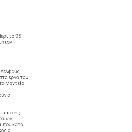
ερί το 95
ί ήταν
 Δελφούς,
 στο έργο του
 το Μαντείο.
ούν ο
ει επίσης
ποίων
ι που κατά
κός ο