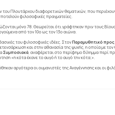
ων του Πλουτάρχου διαφορετικών θεματικών, που περιέχου
 αποτελούν φιλοσοφικές πραγματείες.
σώζονται μόνο 78. Θεωρείται ότι γράφτηκαν πριν τους Βίου
γούμενα από τον 10ο ως τον 13ο αιώνα.
βασικές του φιλοσοφικές ιδέες. Στον
Παραμυθητικό προς
 μετενσάρκωση και στην αθανασία της ψυχής, η οποία με τον
τα
Συμποσιακά
, αναφέρεται στο περίφημο δίλημμα περί π
ηση «η κότα έκανε το αυγό ή το αυγό την κότα;».
ήθηκαν αργότερα οι ουμανιστές της Αναγέννησης και οι φι