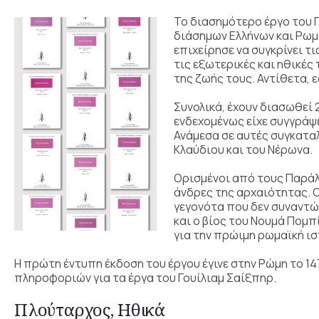
Το διασημότερο έργο του 
διάσημων Ελλήνων και Ρωμ
επιχείρησε να συγκρίνει τ
τις εξωτερικές και ηθικές
της ζωής τους. Αντίθετα, 
Συνολικά, έχουν διασωθεί 
ενδεχομένως είχε συγγράψε
Ανάμεσα σε αυτές συγκατα
Κλαύδιου και του Νέρωνα.
Ορισμένοι από τους Παράλ
άνδρες της αρχαιότητας. Ο
γεγονότα που δεν συναντών
και ο βίος του Νουμά Πομπ
για την πρώιμη ρωμαϊκή ισ
Η πρώτη έντυπη έκδοση του έργου έγινε στην Ρώμη το 14
πληροφοριών για τα έργα του Γουίλιαμ Σαίξπηρ.
Πλούταρχος, Ηθικά