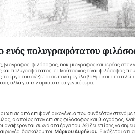
γο ενός πολυγραφότατου φιλόσ
, βιογράφος, φιλόσοφος, δοκιμιογράφος και ιερέας στον 
και πολυγραφότατος, ο Πλούταρχος είναι φιλόσοφος που 
 το έργο του σώζεται σε πολύ μεγάλο βαθμό και αποτελεί 
οχή, αλλά για την αρχαιότητα γενικότερα.
 Βοιωτίας από επιφανή οικογένεια που συνδεόταν στενά με 
υλος, ο οποίος ήταν επίσης φιλόσοφος και βιογράφος. Φα
οι αναφέρονται συχνά στα έργα του. Αξίζει επίσης να σημει
Χαιρωνέα, δασκάλου του
Μάρκου Αυρήλιου
. Εικάζεται ότι 