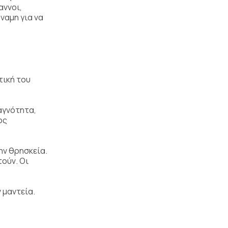
αννοι,
ναμη για να
τική του
αγνότητα,
ος
ην θρησκεία.
ούν. Οι
 μαντεία.