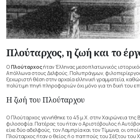
Πλούταρχος, η ζωή και το έρ
Ο
Πλούταρχος
ήταν Έλληνας μεσοπλατωνικός ιστορικός
Απόλλωνα στους Δελφούς. Πολυπράγμων, φιλοπερίεργος 
ξεχωριστή θέση στην αρχαία ελληνική γραμματεία, καθώς
πολύτιμη πηγή πληροφοριών όχι μόνο για τη δική του επ
Η ζωή του Πλούταρχου
Ο Πλούταρχος γεννήθηκε το 45 μ.Χ. στην Χαιρώνεια της
φιλοσοφία. Πατέρας του ήταν ο Αριστόβουλος ή Αυτόβο
είχε δύο αδελφούς, τον Λαμπρία και τον Τίμωνα, οι οποί
Πλούταρχος ήταν ο θείος ή ο παππούς του Σέξτου του 