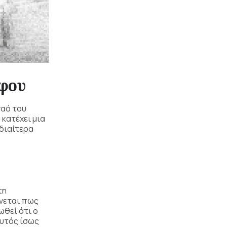
οφου
ναό του
κατέχει μια
ιδιαίτερα
τη
ίνεται πως
ωθεί ότι ο
αυτός ίσως