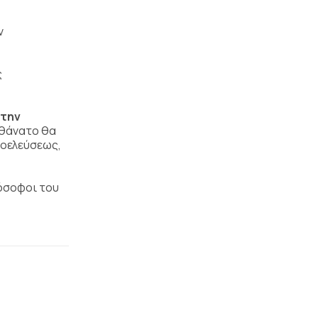
ν
ς
 την
 θάνατο θα
ροελεύσεως,
λόσοφοι του