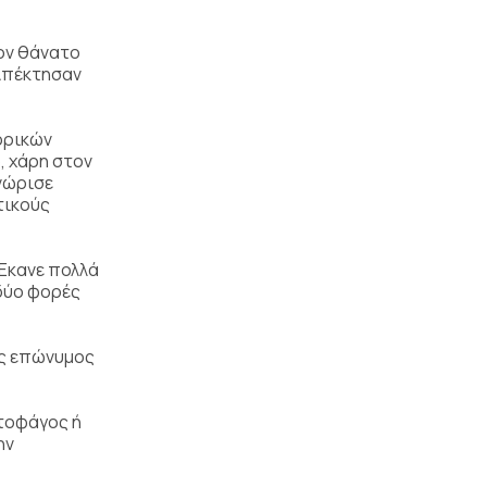
τον θάνατο
 Απέκτησαν
ορικών
, χάρη στον
Γνώρισε
τικούς
 Έκανε πολλά
 δύο φορές
ης επώνυμος
ρτοφάγος ή
ην