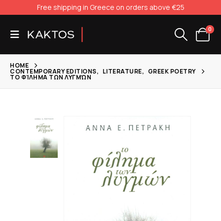
Free shipping in Greece on orders above €25
0
HOME
CONTEMPORARY EDITIONS
,
LITERATURE
,
GREEK POETRY
ΤΟ ΦΊΛΗΜΑ ΤΩΝ ΛΥΓΜΏΝ