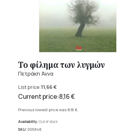
Το φίλημα των λυγμών
Πετράκη Άννα
11,66
€
Original
8,16
€
price
Current
was:
price
Previous lowest price was
8,16
€
.
11,66 €.
is:
8,16 €.
Availability:
Out of stock
SKU:
005848