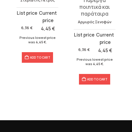
Πάρεργα
Στεριώτης Πέτρος
ποιητικά και
Original
Current
παράταιρα
price
price
Αρμυρός Ξενοφών
was:
is:
6,36
€
4,45
€
Original
Current
6,36 €.
4,45 €.
Previous lowest price
price
price
was
4,45
€
.
was:
is:
6,36
€
4,45
€
6,36 €.
4,45 €.
ADD TO CART
Previous lowest price
was
4,45
€
.
ADD TO CART