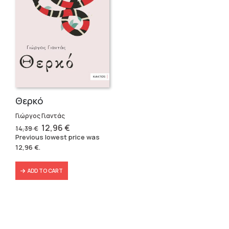
Θερκό
Γιώργος Γιαντάς
Original
Current
12,96
€
14,39
€
price
price
Previous lowest price was
was:
is:
12,96
€
.
14,39 €.
12,96 €.
ADD TO CART