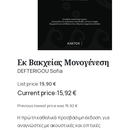
Εκ Βακχείας Μονογένεση
DEFTERIGOU Sofia
19,90
€
Original
15,92
€
price
Current
was:
price
Previous lowest price was
15,92
€
.
19,90 €.
is:
Η πρώτη καθολικά προσβάσιμη έκδοση, για
15,92 €.
αναγνώστες με ακουστικές και οπτικές