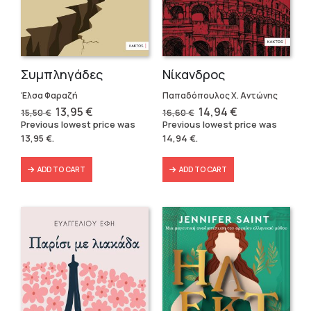
Συμπληγάδες
Νίκανδρος
Έλσα Φαραζή
Παπαδόπουλος Χ. Αντώνης
Original
Current
Original
Current
13,95
€
14,94
€
15,50
€
16,60
€
price
price
price
price
Previous lowest price was
Previous lowest price was
was:
is:
was:
is:
13,95
€
.
14,94
€
.
15,50 €.
13,95 €.
16,60 €.
14,94 €.
ADD TO CART
ADD TO CART