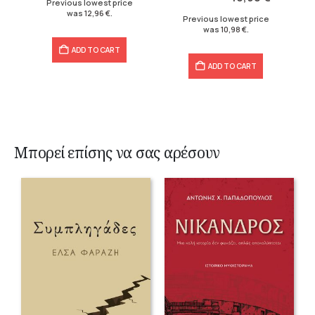
Previous lowest price
12,20 €.
10,98 €.
was
12,96
€
.
Previous lowest price
was
10,98
€
.
ADD TO CART
ADD TO CART
Μπορεί επίσης να σας αρέσουν