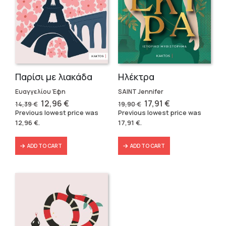
Παρίσι με λιακάδα
Ηλέκτρα
Ευαγγελίου Έφη
SAINT Jennifer
Original
Current
Original
Current
12,96
€
17,91
€
14,39
€
19,90
€
price
price
price
price
Previous lowest price was
Previous lowest price was
was:
is:
was:
is:
12,96
€
.
17,91
€
.
14,39 €.
12,96 €.
19,90 €.
17,91 €.
ADD TO CART
ADD TO CART