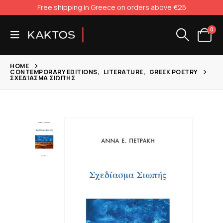
Free shipping in Greece on orders above €25
0
HOME
CONTEMPORARY EDITIONS
,
LITERATURE
,
GREEK POETRY
ΣΧΕΔΊΑΣΜΑ ΣΙΩΠΉΣ