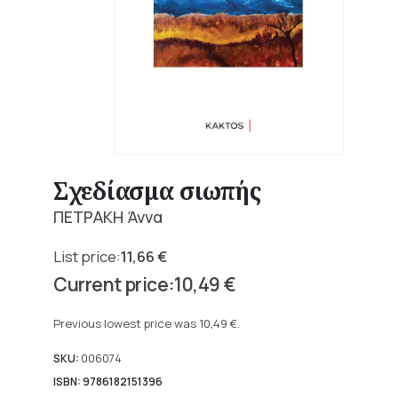
Σχεδίασμα σιωπής
ΠΕΤΡΑΚΗ Άννα
11,66
€
Original
10,49
€
price
Current
was:
price
Previous lowest price was
10,49
€
.
11,66 €.
is:
10,49 €.
SKU:
006074
ISBN: 9786182151396