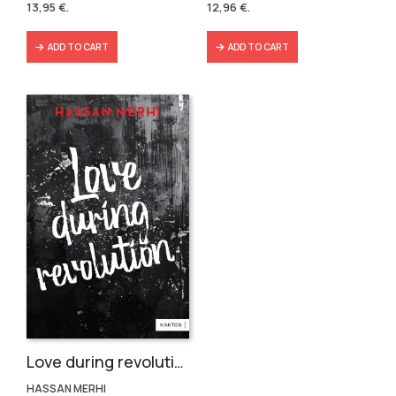
13,95
€
.
12,96
€
.
15,50 €.
13,95 €.
14,39 €.
12,96 €.
ADD TO CART
ADD TO CART
Love during revolution
HASSAN MERHI