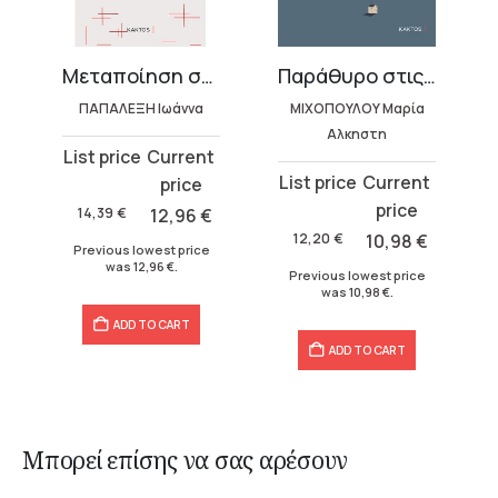
Μεταποίηση συναισθημάτων
Παράθυρο στις σκέψεις
ΠΑΠΑΛΕΞΗ Ιωάννα
ΜΙΧΟΠΟΥΛΟΥ Μαρία
Αλκηστη
Original
Current
Original
Current
price
price
price
price
was:
is:
14,39
€
12,96
€
was:
is:
14,39 €.
12,96 €.
12,20
€
10,98
€
Previous lowest price
12,20 €.
10,98 €.
was
12,96
€
.
Previous lowest price
was
10,98
€
.
ADD TO CART
ADD TO CART
Μπορεί επίσης να σας αρέσουν