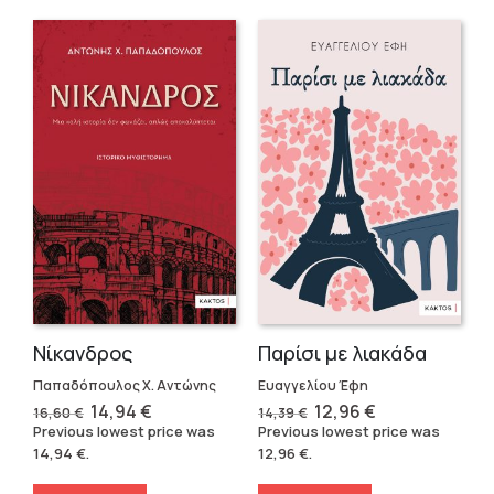
Νίκανδρος
Παρίσι με λιακάδα
Παπαδόπουλος Χ. Αντώνης
Ευαγγελίου Έφη
Original
Current
Original
Current
14,94
€
12,96
€
16,60
€
14,39
€
price
price
price
price
Previous lowest price was
Previous lowest price was
was:
is:
was:
is:
14,94
€
.
12,96
€
.
16,60 €.
14,94 €.
14,39 €.
12,96 €.