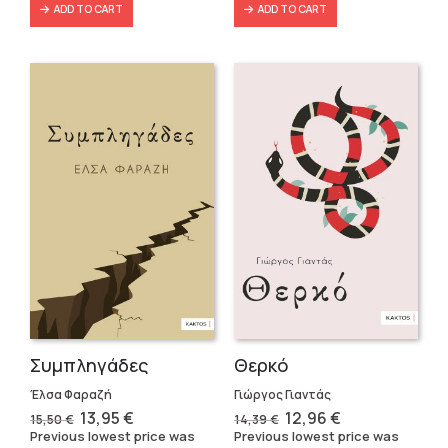
ADD TO CART
ADD TO CART
Συμπληγάδες
Θερκό
Έλσα Φαραζή
Γιώργος Γιαντάς
Original
Current
Original
Current
13,95
€
12,96
€
15,50
€
14,39
€
price
price
price
price
Previous lowest price was
Previous lowest price was
was:
is:
was:
is: