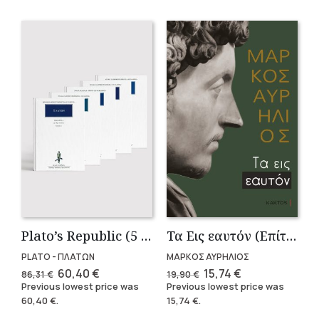
Plato’s Republic (5 volumes)
Τα Εις εαυτόν (Επίτομο) – Μάρκος Αυρήλιος
PLATO - ΠΛΑΤΩΝ
ΜΑΡΚΟΣ ΑΥΡΗΛΙΟΣ
Original
Current
Original
Current
60,40
€
15,74
€
86,31
€
19,90
€
price
price
price
price
Previous lowest price was
Previous lowest price was
was:
is:
was:
is:
60,40
€
.
15,74
€
.
86,31 €.
60,40 €.
19,90 €.
15,74 €.