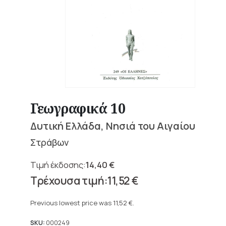
Γεωγραφικά 10
Δυτική Ελλάδα, Νησιά του Αιγαίου
Στράβων
14,40
€
Original
11,52
€
price
Current
was:
price
Previous lowest price was
11,52
€
.
14,40 €.
is:
11,52 €.
SKU:
000249