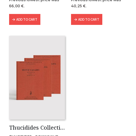
was:
is:
was:
is:
66,00
€
.
40,25
€
.
139,80 €.
66,00 €.
57,49 €.
40,25 €.
ADD TO CART
ADD TO CART
Thucidides Collection – Hardbound Edition (4 volumes)