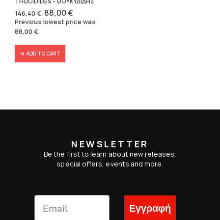
THUCIDIDES - ΘΟΥΚΥΔΙΔΗΣ
Original
Current
88,00
€
146,40
€
price
price
Previous lowest price was
was:
is:
88,00
€
.
146,40 €.
88,00 €.
ADD TO CART
NEWSLETTER
Be the first to learn about new releases,
special offers, events and more.
Εγγραφή