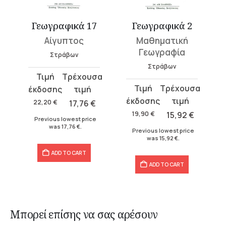
Γεωγραφικά 17
Γεωγραφικά 2
Αίγυπτος
Μαθηματική
Γεωγραφία
Στράβων
Στράβων
Original
Current
Original
Current
price
price
price
price
was:
is:
22,20
€
17,76
€
was:
is:
22,20 €.
17,76 €.
19,90
€
15,92
€
Previous lowest price
19,90 €.
15,92 €.
was
17,76
€
.
Previous lowest price
was
15,92
€
.
ADD TO CART
ADD TO CART
Μπορεί επίσης να σας αρέσουν