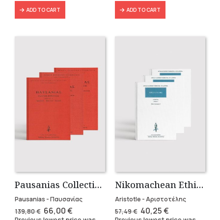
ADD TO CART
ADD TO CART
Pausanias Collection – Hardbound (3 volumes)
Nikomachean Ethics (3 volumes)
Pausanias - Παυσανίας
Aristotle - Αριστοτέλης
Original
Current
Original
Current
66,00
€
40,25
€
139,80
€
57,49
€
price
price
price
price
Previous lowest price was
Previous lowest price was