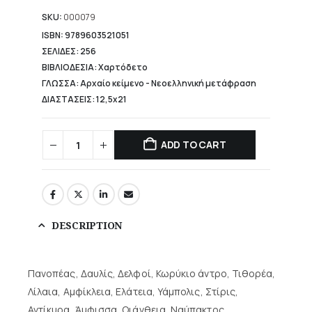
is:
12,40 €.
SKU:
000079
ISBN: 9789603521051
ΣΕΛΙΔΕΣ: 256
ΒΙΒΛΙΟΔΕΣΙΑ: Χαρτόδετο
ΓΛΩΣΣΑ: Αρχαίο κείμενο - Νεοελληνική μετάφραση
ΔΙΑΣΤΑΣΕΙΣ: 12,5x21
ADD TO CART
DESCRIPTION
Πανοπέας, Δαυλίς, Δελφοί, Κωρύκιο άντρο, Τιθορέα,
Λίλαια, Αμφίκλεια, Ελάτεια, Υάμπολις, Στίρις,
Αντίκυρα, Άμφισσα, Οιάνθεια, Ναύπακτος.