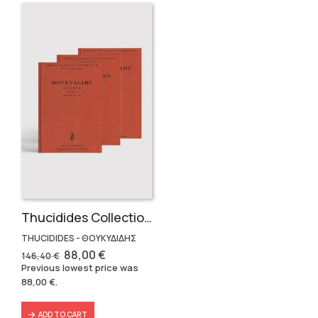
Thucidides Collection – Hardbound Edition (4 volumes)
THUCIDIDES - ΘΟΥΚΥΔΙΔΗΣ
Original
Current
88,00
€
146,40
€
price
price
Previous lowest price was
was:
is:
88,00
€
.
146,40 €.
88,00 €.
ADD TO CART