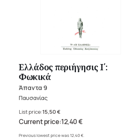
Ελλάδος περιήγησις Ι΄:
Φωκικά
Άπαντα 9
Παυσανίας
15,50
€
Original
12,40
€
price
Current
was:
price
Previous lowest price was
12,40
€
.
15,50 €.