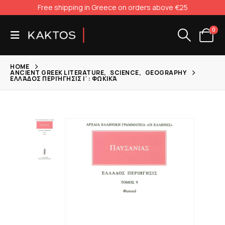
Free shipping in Greece on orders above €25
0
HOME
ANCIENT GREEK LITERATURE
,
SCIENCE
,
GEOGRAPHY
ΕΛΛΆΔΟΣ ΠΕΡΙΉΓΗΣΙΣ Ι΄: ΦΩΚΙΚΆ