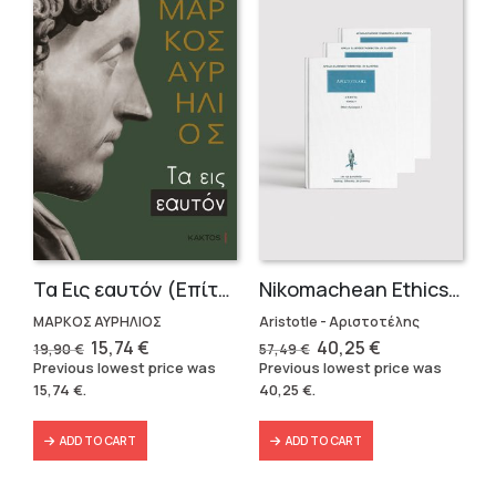
Τα Εις εαυτόν (Επίτομο) – Μάρκος Αυρήλιος
Nikomachean Ethics (3 volumes)
ΜΑΡΚΟΣ ΑΥΡΗΛΙΟΣ
Aristotle - Αριστοτέλης
Original
Current
Original
Current
15,74
€
40,25
€
19,90
€
57,49
€
price
price
price
price
Previous lowest price was
Previous lowest price was
was:
is:
was:
is:
15,74
€
.
40,25
€
.
19,90 €.
15,74 €.
57,49 €.
40,25 €.
ADD TO CART
ADD TO CART