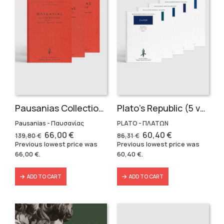
Pausanias Collection – Hardbound (3 volumes)
Plato’s Republic (5 volumes)
Pausanias - Παυσανίας
PLATO - ΠΛΑΤΩΝ
Original
Current
Original
Current
66,00
€
60,40
€
139,80
€
86,31
€
price
price
price
price
Previous lowest price was
Previous lowest price was
was:
is:
was:
is:
66,00
€
.
60,40
€
.
139,80 €.
66,00 €.
86,31 €.
60,40 €.
ADD TO CART
ADD TO CART