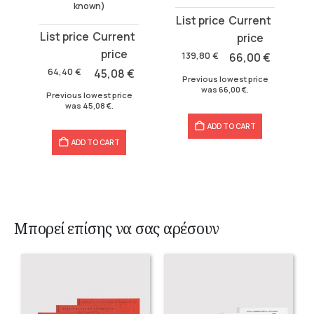
known)
Original
Current
Original
Current
price
price
price
price
was:
is:
139,80
€
66,00
€
was:
is:
139,80 €.
66,00 €.
64,40
€
45,08
€
Previous lowest price
64,40 €.
45,08 €.
was
66,00
€
.
Previous lowest price
was
45,08
€
.
ADD TO CART
ADD TO CART
Μπορεί επίσης να σας αρέσουν